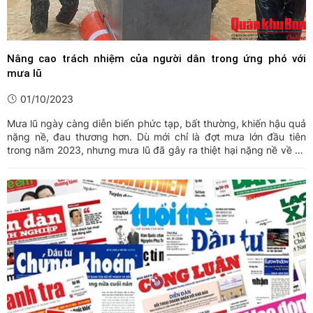
Nâng cao trách nhiệm của người dân trong ứng phó với
mưa lũ
01/10/2023
Mưa lũ ngày càng diễn biến phức tạp, bất thường, khiến hậu quả
nặng nề, đau thương hơn. Dù mới chỉ là đợt mưa lớn đầu tiên
trong năm 2023, nhưng mưa lũ đã gây ra thiệt hại nặng nề về tài
sản, tính mạng của người dân. Nếu có sự cảnh giác, chủ động
ứng phó từ người dân và nhiều cộng đồng dân cư, ...