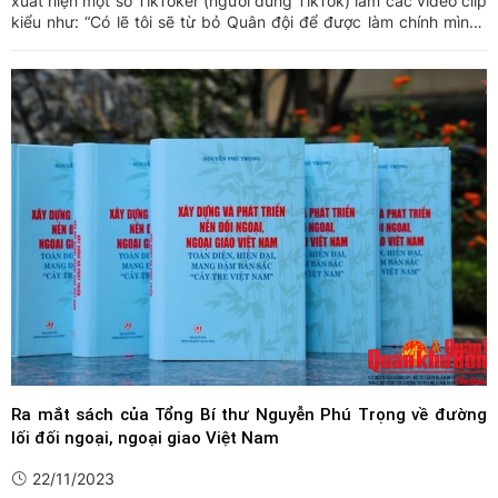
xuất hiện một số TikToker (người dùng TikTok) làm các video clip
kiểu như: “Có lẽ tôi sẽ từ bỏ Quân đội để được làm chính mình”;
“Có nên rời khỏi ngành Công an để bắt đầu làm lại?”...
Ra mắt sách của Tổng Bí thư Nguyễn Phú Trọng về đường
lối đối ngoại, ngoại giao Việt Nam
22/11/2023