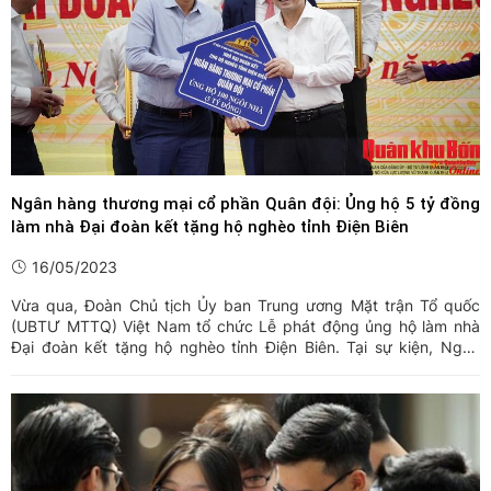
Ngân hàng thương mại cổ phần Quân đội: Ủng hộ 5 tỷ đồng
làm nhà Đại đoàn kết tặng hộ nghèo tỉnh Điện Biên
16/05/2023
Vừa qua, Đoàn Chủ tịch Ủy ban Trung ương Mặt trận Tổ quốc
(UBTƯ MTTQ) Việt Nam tổ chức Lễ phát động ủng hộ làm nhà
Đại đoàn kết tặng hộ nghèo tỉnh Điện Biên. Tại sự kiện, Ngân
hàng thương mại cổ phần Quân đội (MB) đã trao tặng chương
trình 100 căn nhà Đại đoàn kết với tổng trị giá 5 tỷ đồng nhằm hỗ
...