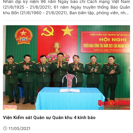
Nhân dịp kỷ niệm 96 năm Ngày báo chí Cách mạng Việt Nam
(21/6/1925 - 21/6/2021); 61 năm Ngày truyền thống Báo Quân
khu Bốn (21/6/1960 - 21/6/2021), Ban biên tập, phóng viên, nhân
viên Báo Quân khu Bốn trân trọng những tình cảm, sự quan tâm
đặc biệt của Thủ trưởng Bộ Tư lệnh Quân khu, Thủ trưởng các ...
Viện Kiểm sát Quân sự Quân khu 4 kính báo
11/05/2021