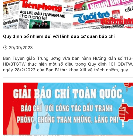
Quy định bổ nhiệm đối với lãnh đạo cơ quan báo chí
29/09/2023
Ban Tuyên giáo Trung ương vừa ban hành Hướng dẫn số 116-
HD/BTGTW thực hiện một số điều trong Quy định 101-QĐ/TW,
ngày 28/2/2023 của Ban Bí thư khóa XIII về trách nhiệm, quyền
hạn và việc bổ nhiệm, miễn nhiệm, khen thưởng, kỷ luật lãnh đạo
cơ quan báo chí.