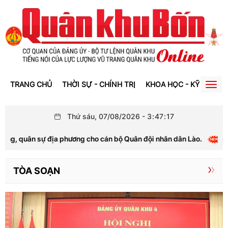
TRANG CHỦ
THỜI SỰ - CHÍNH TRỊ
KHOA HỌC - KỸ THUẬT
Togg
navig
Thứ sáu, 07/08/2026
-
3
:
47
:
19
ng cho cán bộ Quân đội nhân dân Lào.
V-League 2026-2
TÒA SOẠN