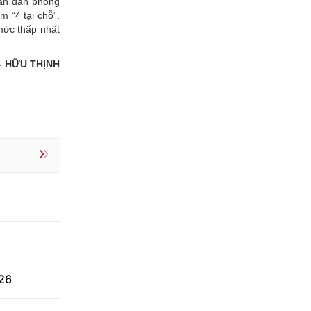
hân dân phòng
 “4 tại chỗ”.
mức thấp nhất
- HỮU THỊNH
026