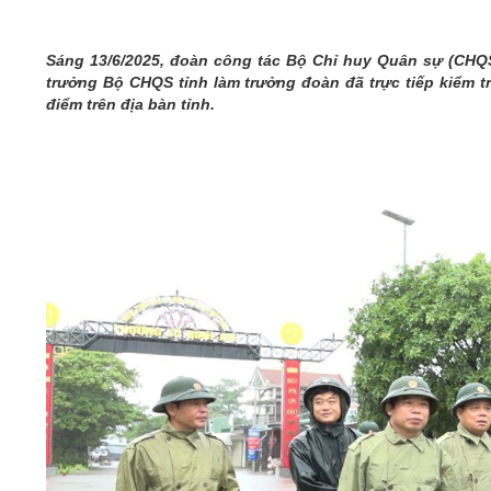
05/6/2021)
CHÀO MỪNG KỶ NIỆM 75 NĂM NGÀY
Sáng 13/6/2025, đoàn công tác Bộ Chỉ huy Quân sự (CHQS
TRUYỀN THỐNG LỰC LƯỢNG VŨ TRANG
trưởng Bộ CHQS tỉnh làm trưởng đoàn đã trực tiếp kiểm tr
QUÂN KHU 4 (15/10/1945 - 15/10/2020)
điểm trên địa bàn tỉnh.