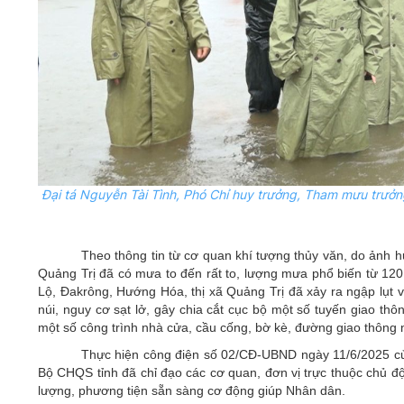
Đại tá Nguyễn Tài Tình,
Phó Chỉ huy trưởng, Tham mưu trưởn
Theo thông tin từ cơ quan khí tượng thủy văn, do ảnh 
Quảng Trị đã có mưa to đến rất to, lượng mưa phổ biến từ 12
Lộ, Đakrông, Hướng Hóa, thị xã Quảng Trị đã xảy ra ngập lụt 
núi, nguy cơ sạt lở, gây chia cắt cục bộ một số tuyến giao thô
một số công trình nhà cửa, cầu cống, bờ kè, đường giao thông n
Thực hiện công điện số 02/CĐ-UBND ngày 11/6/2025 củ
Bộ CHQS tỉnh đã chỉ đạo các cơ quan, đơn vị trực thuộc chủ độn
lượng, phương tiện sẵn sàng cơ động giúp Nhân dân.