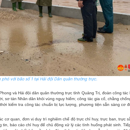
 phó với bão số 1 tại Hải đội Dân quân thường trực.
ệu Phong và Hải đội dân quân thường trực tỉnh Quảng Trị, đoàn công tá
ời, sơ tán Nhân dân khỏi vùng nguy hiểm; công tác gia cố, chằng chốn
g thời kiểm tra công tác chuẩn bị lực lượng, phương tiện sẵn sàng cơ 
c cơ quan, đơn vị duy trì nghiêm chế độ trực chỉ huy, trực ban, trực 
ng tin, báo cáo chỉ huy để chủ động xử lý các tình huống phát sinh. Tiếp