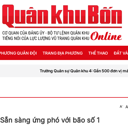
PHƯƠNG QUÂN ĐỘI
TRANG ĐỊA PHƯƠNG
THỂ THAO
ĐẤT VÀ
Trường Quân sự Quân khu 4: Gần 500 đơn vị máu được hiế
SỐNG HẬU PHƯƠNG
THANH HÓA
SEA GAMES 31
 KÝ CHIẾN SỸ
NGHỆ AN
ĐỘ - CHÍNH SÁCH - HƯỚNG NGHIỆP
HÀ TĨNH
-
A
A
G TIN LIỆT SỸ
QUẢNG BÌNH
 Sẵn sàng ứng phó với bão số 1
QUẢNG TRỊ