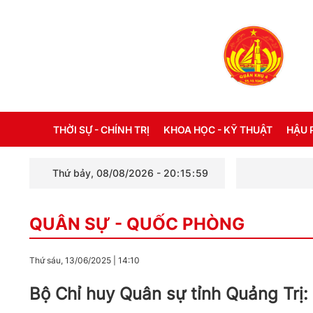
THỜI SỰ - CHÍNH TRỊ
KHOA HỌC - KỸ THUẬT
HẬU 
Thứ bảy, 08/08/2026
-
20
:
16
:
01
THỜI SỰ TRONG NƯỚC
ĐỜI 
QUÂN SỰ - QUỐC PHÒNG
THỜI SỰ QUỐC TẾ
NHẬT
XÂY DỰNG ĐẢNG
CHẾ 
Thứ sáu, 13/06/2025
|
14:10
LỜI BÁC HỒ DẠY NGÀY NÀY NĂM XƯA
THÔN
Bộ Chỉ huy Quân sự tỉnh Quảng Trị:
KỶ NIỆM 110 NĂM NGÀY BÁC HỒ RA ĐI
TÌM ĐƯỜNG CỨU NƯỚC (05/6/1911 -