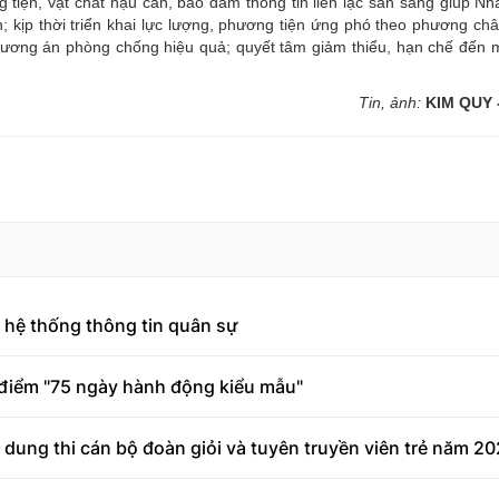
 tiện, vật chất hậu cần, bảo đảm thông tin liên lạc sẵn sàng giúp N
 kịp thời triển khai lực lượng, phương tiện ứng phó theo phương châm
phương án phòng chống hiệu quả; quyết tâm giảm thiểu, hạn chế đến 
Tin, ảnh:
KIM QUY 
 hệ thống thông tin quân sự
o điểm "75 ngày hành động kiểu mẫu"
dung thi cán bộ đoàn giỏi và tuyên truyền viên trẻ năm 2