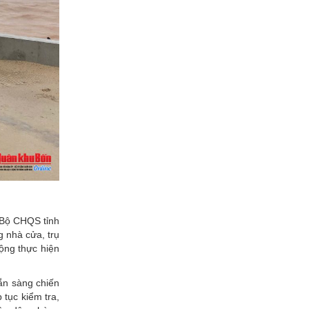
c Bộ CHQS tỉnh
g nhà cửa, trụ
động thực hiện
sẵn sàng chiến
 tục kiểm tra,