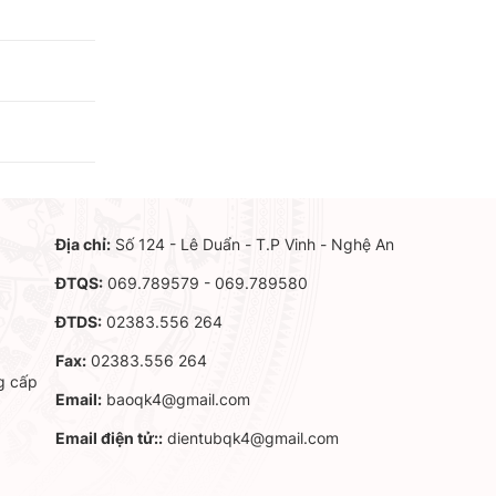
Địa chỉ:
Số 124 - Lê Duẩn - T.P Vinh - Nghệ An
ĐTQS:
069.789579 - 069.789580
ĐTDS:
02383.556 264
Fax:
02383.556 264
g cấp
Email:
baoqk4@gmail.com
Email điện tử::
dientubqk4@gmail.com