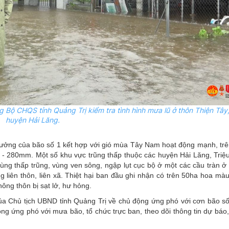
g Bộ CHQS tỉnh
Quảng Trị kiểm tra tình hình mưa lũ ở thôn Thiện Tây,
huyện Hải Lăng.
hưởng của bão số 1 kết hợp với gió mùa Tây Nam hoạt động mạnh, trên
0 - 280mm. Một số khu vực trũng thấp thuộc các huyện Hải Lăng, Tri
vùng thấp trũng, vùng ven sông, ngập lụt cục bộ ở một các cầu tràn ở
ng liên thôn, liên xã. Thiệt hại ban đầu ghi nhận có trên 50ha hoa mà
ông thôn bị sạt lở, hư hỏng.
a Chủ tịch UBND tỉnh Quảng Trị về chủ động ứng phó với cơn bão số
g ứng phó với mưa bão, tổ chức trực ban, theo dõi thông tin dự báo, 