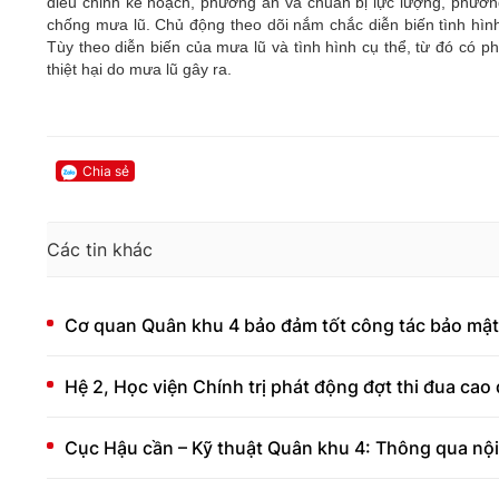
điều chỉnh kế hoạch, phương án và chuẩn bị lực lượng, phương
chống mưa lũ. Chủ động theo dõi nắm chắc diễn biến tình hình;
Tùy theo diễn biến của mưa lũ và tình hình cụ thể, từ đó có 
thiệt hại do mưa lũ gây ra.
Chia sẻ
Các tin khác
Cơ quan Quân khu 4 bảo đảm tốt công tác bảo mật
Hệ 2, Học viện Chính trị phát động đợt thi đua ca
Cục Hậu cần – Kỹ thuật Quân khu 4: Thông qua nội 