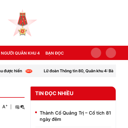
 NGƯỜI QUÂN KHU 4
BẠN ĐỌC
n
Lữ đoàn Thông tin 80, Quân khu 4: Bàn giao “Nhà đồng đ
SEA GAMES 31
TIN ĐỌC NHIỀU
+
A
|
Thành Cổ Quảng Trị – Cổ tích 81
ngày đêm