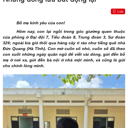
Lưu
Bố mẹ kính yêu của con!
Hôm nay, con lại ngồi trong góc giường quen thuộc
của phòng ở Đại đội 7, Tiểu đoàn 8, Trung đoàn 3, Sư đoàn
324; ngoài kia gió thổi qua hàng cây rì rào như tiếng quê nhà
Đức Quang (Hà Tĩnh). Con mở cuốn sổ nhỏ, cuốn sổ đã theo
con suốt những ngày quân ngũ để viết vài dòng, gửi đến bố
mẹ ở nơi xa, gửi đến bà nội ở nhà một mình, và cũng là gửi
cho chính lòng mình.