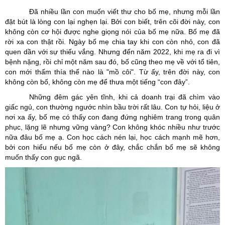
Đã nhiều lần con muốn viết thư cho bố mẹ, nhưng mỗi lần
đặt bút là lòng con lại nghẹn lại. Bởi con biết, trên cõi đời này, con
không còn cơ hội được nghe giọng nói của bố mẹ nữa. Bố mẹ đã
rời xa con thật rồi. Ngày bố mẹ chia tay khi con còn nhỏ, con đã
quen dần với sự thiếu vắng. Nhưng đến năm 2022, khi mẹ ra đi vì
bệnh nặng, rồi chỉ một năm sau đó, bố cũng theo mẹ về với tổ tiên,
con mới thấm thía thế nào là "mồ côi". Từ ấy, trên đời này, con
không còn bố, không còn mẹ để thưa một tiếng “con đây”.
Những đêm gác yên tĩnh, khi cả doanh trại đã chìm vào
giấc ngủ, con thường ngước nhìn bầu trời rất lâu. Con tự hỏi, liệu ở
nơi xa ấy, bố mẹ có thấy con đang đứng nghiêm trang trong quân
phục, lặng lẽ nhưng vững vàng? Con không khóc nhiều như trước
nữa đâu bố mẹ ạ. Con học cách nén lại, học cách mạnh mẽ hơn,
bởi con hiểu nếu bố mẹ còn ở đây, chắc chắn bố mẹ sẽ không
muốn thấy con gục ngã.