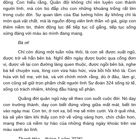
động. Con hiểu rằng, Quân đội không chỉ rèn luyện con thành
người lính, mà còn bù đắp cho con những khoảng trống rất lớn
trong cuộc đời. Sự quan tâm của Đại tướng hôm ấy không chỉ là
món quà vật chất, mà là nguồn động viên tinh thần vô giá, giúp con
thêm niềm tin, thêm động lực để tiếp tục cố gắng, tiếp tục sống
xứng đáng với màu áo mình đang mang.
Bà ơi!
Chỉ còn đúng một tuần nữa thôi, là con sẽ được xuất ngũ,
được trở về hẳn bên bà. Nghĩ đến ngày được bước qua cổng đơn
vị, được về lại con đường làng quen thuộc, được ngồi bên bà, nghe
bà kể chuyện xưa, lòng con vừa háo hức, vừa bồi hồi khó tả. Con
hứa với bố mẹ, với bà, và với chính mình rằng, dù ở đâu, làm gì,
con cũng sẽ giữ trọn phẩm chất người lính Sư đoàn 324 sống tử tế,
sống có trách nhiệm, không đầu hàng số phận.
Quãng đời quân ngũ này sẽ theo con suốt cuộc đời. Nó dạy
con trưởng thành, dạy con biết đứng vững giữa mất mát, biết tin
vào ngày mai. Con tin, ở nơi xa, bố mẹ sẽ mỉm cười. Và ở quê nhà,
bà sẽ yên tâm khi thấy con trở về vững vàng hơn, chín chắn hơn,
mang theo cả niềm tự hào của những tháng ngày khoác trên vai
màu xanh áo lính.
Thanh Hóa – tháng 1 năm 2026!