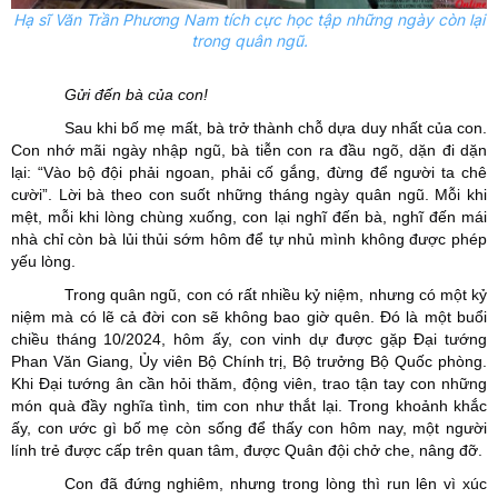
Hạ sĩ Văn Trần Phương Nam tích cực học tập những ngày còn lại
trong quân ngũ.
Gửi đến bà của con!
Sau khi bố mẹ mất, bà trở thành chỗ dựa duy nhất của con.
Con nhớ mãi ngày nhập ngũ, bà tiễn con ra đầu ngõ, dặn đi dặn
lại: “Vào bộ đội phải ngoan, phải cố gắng, đừng để người ta chê
cười”. Lời bà theo con suốt những tháng ngày quân ngũ. Mỗi khi
mệt, mỗi khi lòng chùng xuống, con lại nghĩ đến bà, nghĩ đến mái
nhà chỉ còn bà lủi thủi sớm hôm để tự nhủ mình không được phép
yếu lòng.
Trong quân ngũ, con có rất nhiều kỷ niệm, nhưng có một kỷ
niệm mà có lẽ cả đời con sẽ không bao giờ quên. Đó là một buổi
chiều tháng 10/2024, hôm ấy, con vinh dự được gặp Đại tướng
Phan Văn Giang, Ủy viên Bộ Chính trị, Bộ trưởng Bộ Quốc phòng.
Khi Đại tướng ân cần hỏi thăm, động viên, trao tận tay con những
món quà đầy nghĩa tình, tim con như thắt lại. Trong khoảnh khắc
ấy, con ước gì bố mẹ còn sống để thấy con hôm nay, một người
lính trẻ được cấp trên quan tâm, được Quân đội chở che, nâng đỡ.
Con đã đứng nghiêm, nhưng trong lòng thì run lên vì xúc