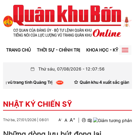
TRANG CHỦ
THỜI SỰ - CHÍNH TRỊ
KHOA HỌC - KỸ THUẬT
Togg
navig
Thứ sáu, 07/08/2026
-
12
:
07
:
57
rang tỉnh Quảng Trị
Quân khu 4 xuất sắc giành giải Nhì H
NHẬT KÝ CHIẾN SỸ
+
A
-
A
|
Thứ ba, 27/01/2026
|
08:01
A
Những dòng lưu bút đọng lại