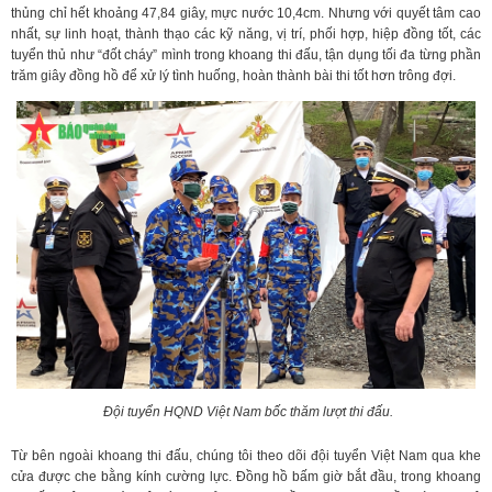
thủng chỉ hết khoảng 47,84 giây, mực nước 10,4cm. Nhưng với quyết tâm cao
nhất, sự linh hoạt, thành thạo các kỹ năng, vị trí, phối hợp, hiệp đồng tốt, các
tuyển thủ như “đốt cháy” mình trong khoang thi đấu, tận dụng tối đa từng phần
trăm giây đồng hồ để xử lý tình huống, hoàn thành bài thi tốt hơn trông đợi.
Đội tuyển HQND Việt Nam bốc thăm lượt thi đấu.
Từ bên ngoài khoang thi đấu, chúng tôi theo dõi đội tuyển Việt Nam qua khe
cửa được che bằng kính cường lực. Đồng hồ bấm giờ bắt đầu, trong khoang