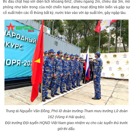
thi đấu chật hẹp với diện tích khoảng 6m2, chiều ngang 2m, chiều dài 3m, mô
phỏng như bên trong của một chiến hạm đang hoạt động trên biển và gặp sự
cố xuất hiện các lỗ thủng bất kỳ, nước tràn vào với áp suất lớn, gây ngập tàu.
Trung tá Nguyễn Văn Đồng, Phó lữ đoàn trưởng-Tham mưu trưởng Lữ đoàn
162 (Vùng 4 Hải quân),
Đội trưởng Đội tuyển HQND Việt Nam giao nhiệm vụ cho các tuyển thủ trước
giờ thi đấu.