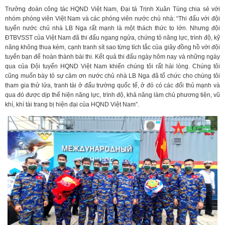
Trưởng đoàn công tác HQND Việt Nam, Đại tá Trịnh Xuân Tùng chia sẻ với
nhóm phóng viên Việt Nam và các phóng viên nước chủ nhà: “Thi đấu với đội
tuyển nước chủ nhà LB Nga rất mạnh là một thách thức to lớn. Nhưng đội
ĐTBVSST của Việt Nam đã thi đấu ngang ngửa, chứng tỏ năng lực, trình độ, kỹ
năng không thua kém, cạnh tranh sít sao từng tích tắc của giây đồng hồ với đội
tuyển bạn để hoàn thành bài thi. Kết quả thi đấu ngày hôm nay và những ngày
qua của Đội tuyển HQND Việt Nam khiến chúng tôi rất hài lòng. Chúng tôi
cũng muốn bày tỏ sự cảm ơn nước chủ nhà LB Nga đã tổ chức cho chúng tôi
tham gia thử lửa, tranh tài ở đấu trường quốc tế, ở đó có các đối thủ mạnh và
qua đó được dịp thể hiện năng lực, trình độ, khả năng làm chủ phương tiện, vũ
khí, khí tài trang bị hiện đại của HQND Việt Nam”.