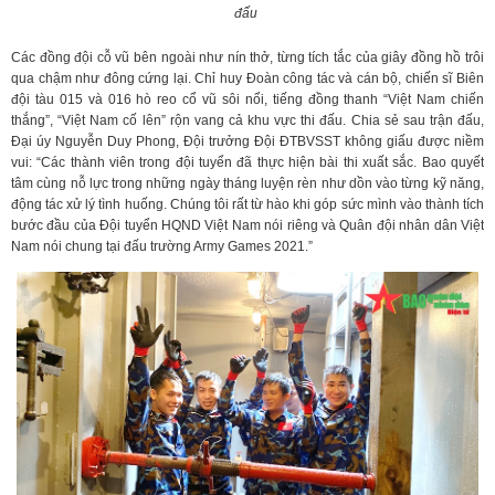
đấu
Các đồng đội cỗ vũ bên ngoài như nín thở, từng tích tắc của giây đồng hồ trôi
qua chậm như đông cứng lại. Chỉ huy Đoàn công tác và cán bộ, chiến sĩ Biên
đội tàu 015 và 016 hò reo cổ vũ sôi nổi, tiếng đồng thanh “Việt Nam chiến
thắng”, “Việt Nam cố lên” rộn vang cả khu vực thi đấu. Chia sẻ sau trận đấu,
Đại úy Nguyễn Duy Phong, Đội trưởng Đội ĐTBVSST không giấu được niềm
vui: “Các thành viên trong đội tuyển đã thực hiện bài thi xuất sắc. Bao quyết
tâm cùng nỗ lực trong những ngày tháng luyện rèn như dồn vào từng kỹ năng,
động tác xử lý tình huống. Chúng tôi rất từ hào khi góp sức mình vào thành tích
bước đầu của Đội tuyển HQND Việt Nam nói riêng và Quân đội nhân dân Việt
Nam nói chung tại đấu trường Army Games 2021.”