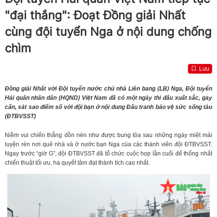
"đại thắng": Đoạt Đồng giải Nhất
cùng đội tuyển Nga ở nội dung chống
chìm
Lưu
Đồng giải Nhất với Đội tuyển nước chủ nhà Liên bang (LB) Nga, Đội tuyển
Hải quân nhân dân (HQND) Việt Nam đã có một ngày thi đấu xuất sắc, gay
cấn, sát sao điểm số với đội bạn ở nội dung Đấu tranh bảo vệ sức sống tàu
(ĐTBVSST)
Niềm vui chiến thắng dồn nén như được bung tỏa sau những ngày miệt mài
luyện rèn nơi quê nhà và ở nước bạn Nga của các thành viên đội ĐTBVSST.
Ngay trước “giờ G”, đội ĐTBVSST đã tổ chức cuộc họp lần cuối để thống nhất
chiến thuật tối ưu, hạ quyết tâm đạt thành tích cao nhất.