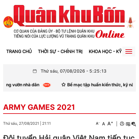
TRANG CHỦ
THỜI SỰ - CHÍNH TRỊ
KHOA HỌC - KỸ THUẬT
Togg
navig
Thứ sáu, 07/08/2026
-
5
:
25
:
15
dân
Bế mạc tập huấn kiến thức, kỹ năng thông tin, tuyên
ARMY GAMES 2021
+
A
-
A
|
Thứ sáu, 27/08/2021
|
21:11
A
Đội tuyển Hải quân Việt Nam tiếp tục