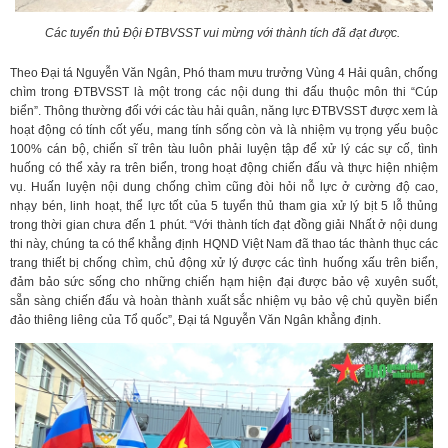
Các tuyển thủ Đội ĐTBVSST vui mừng với thành tích đã đạt được.
Theo Đại tá Nguyễn Văn Ngân, Phó tham mưu trưởng Vùng 4 Hải quân, chống
chìm trong ĐTBVSST là một trong các nội dung thi đấu thuộc môn thi “Cúp
biển”. Thông thường đối với các tàu hải quân, năng lực ĐTBVSST được xem là
hoạt động có tính cốt yếu, mang tính sống còn và là nhiệm vụ trọng yếu buộc
100% cán bộ, chiến sĩ trên tàu luôn phải luyện tập để xử lý các sự cố, tình
huống có thể xảy ra trên biển, trong hoạt động chiến đấu và thực hiện nhiệm
vụ. Huấn luyện nội dung chống chìm cũng đòi hỏi nỗ lực ở cường độ cao,
nhạy bén, linh hoạt, thể lực tốt của 5 tuyển thủ tham gia xử lý bịt 5 lỗ thủng
trong thời gian chưa đến 1 phút. “Với thành tích đạt đồng giải Nhất ở nội dung
thi này, chúng ta có thể khẳng định HQND Việt Nam đã thao tác thành thục các
trang thiết bị chống chìm, chủ động xử lý được các tình huống xấu trên biển,
đảm bảo sức sống cho những chiến hạm hiện đại được bảo vệ xuyên suốt,
sẵn sàng chiến đấu và hoàn thành xuất sắc nhiệm vụ bảo vệ chủ quyền biển
đảo thiêng liêng của Tổ quốc”, Đại tá Nguyễn Văn Ngân khẳng định.