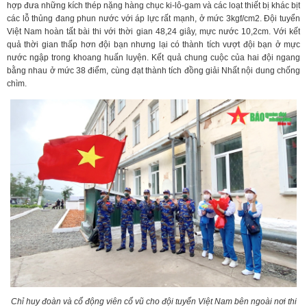
hợp đưa những kích thép nặng hàng chục ki-lô-gam và các loạt thiết bị khác bịt
các lỗ thủng đang phun nước với áp lực rất mạnh, ở mức 3kgf/cm2. Đội tuyển
Việt Nam hoàn tất bài thi với thời gian 48,24 giây, mực nước 10,2cm. Với kết
quả thời gian thấp hơn đội bạn nhưng lại có thành tích vượt đội bạn ở mực
nước ngập trong khoang huấn luyện. Kết quả chung cuộc của hai đội ngang
bằng nhau ở mức 38 điểm, cùng đạt thành tích đồng giải Nhất nội dung chống
chìm.
Chỉ huy đoàn và cổ động viên cổ vũ cho đội tuyển Việt Nam bên ngoài nơi thi