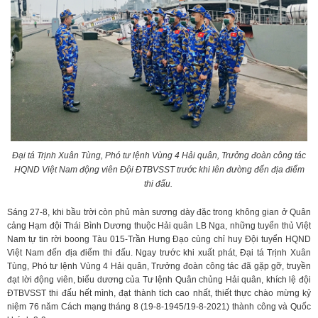
Đại tá Trịnh Xuân Tùng, Phó tư lệnh Vùng 4 Hải quân, Trưởng đoàn công tác
HQND Việt Nam động viên Đội ĐTBVSST trước khi lên đường đến địa điểm
thi đấu.
Sáng 27-8, khi bầu trời còn phủ màn sương dày đặc trong không gian ở Quân
cảng Hạm đội Thái Bình Dương thuộc Hải quân LB Nga, những tuyển thủ Việt
Nam tự tin rời boong Tàu 015-Trần Hưng Đạo cùng chỉ huy Đội tuyển HQND
Việt Nam đến địa điểm thi đấu. Ngay trước khi xuất phát, Đại tá Trịnh Xuân
Tùng, Phó tư lệnh Vùng 4 Hải quân, Trưởng đoàn công tác đã gặp gỡ, truyền
đạt lời động viên, biểu dương của Tư lệnh Quân chủng Hải quân, khích lệ đội
ĐTBVSST thi đấu hết mình, đạt thành tích cao nhất, thiết thực chào mừng kỷ
niệm 76 năm Cách mạng tháng 8 (19-8-1945/19-8-2021) thành công và Quốc