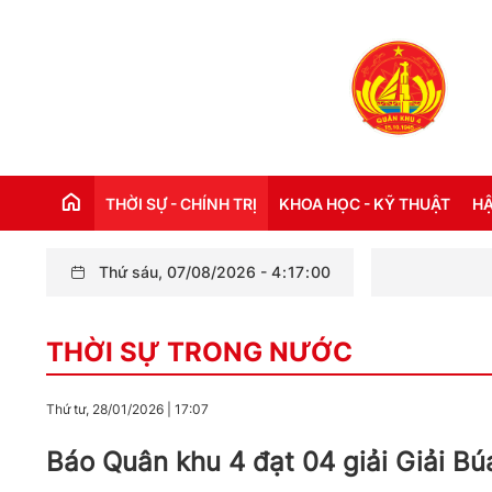
THỜI SỰ - CHÍNH TRỊ
KHOA HỌC - KỸ THUẬT
HẬ
Thứ sáu, 07/08/2026
-
4
:
17
:
03
Bế mạc lớp tậ
THỜI SỰ TRONG NƯỚC
Đ
THỜI SỰ TRONG NƯỚC
THỜI SỰ QUỐC TẾ
NH
XÂY DỰNG ĐẢNG
CH
Thứ tư, 28/01/2026
|
17:07
LỜI BÁC HỒ DẠY NGÀY NÀY NĂM XƯA
TH
Báo Quân khu 4 đạt 04 giải Giải B
KỶ NIỆM 110 NĂM NGÀY BÁC HỒ RA ĐI
TÌM ĐƯỜNG CỨU NƯỚC (05/6/1911 -