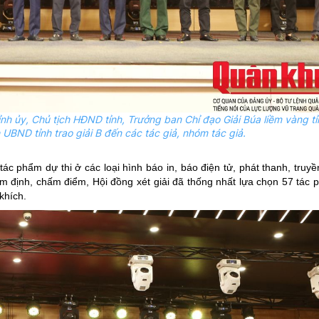
ỉnh
ủy
, Chủ tịch HĐND tỉnh, Trưởng ban Chỉ đạo Giải Búa liềm vàng tỉ
h UBND tỉnh trao giải B đến các tác giả, nhóm tác giả.
ác phẩm dự thi ở các loại hình báo in, báo điện tử, phát thanh, truy
ẩm định, chấm điểm, Hội đồng xét giải đã thống nhất lựa chọn 57 tác 
 khích.