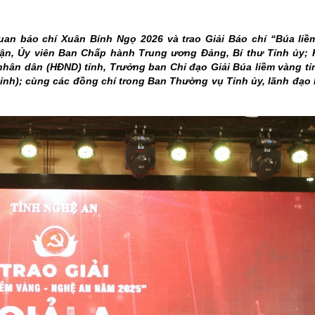
THÀNH PHỐ HUẾ
quan báo chí Xuân Bính Ngọ 2026 và trao Giải Báo chí “Búa li
ận, Ủy viên Ban Chấp hành Trung ương Đảng, Bí thư Tỉnh ủy;
nhân dân (HĐND) tỉnh, Trưởng ban Chỉ đạo Giải Búa liềm vàng tỉ
 tỉnh); cùng các đồng chí trong Ban Thường vụ Tỉnh ủy, lãnh đạ