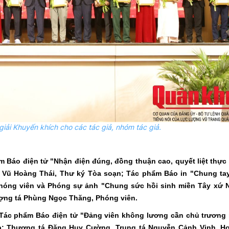
giải Khuyến khích cho các tác giả, nhóm tác giả.
m Báo điện tử "Nhận điện đúng, đồng thuận cao, quyết liệt thực
g Vũ Hoàng Thái, Thư ký Tòa soạn; Tác phẩm Báo in "Chung tay
hóng viên và Phóng sự ảnh "Chung sức hồi sinh miền Tây xứ 
ượng tá Phùng Ngọc Thăng, Phóng viên.
: Tác phẩm Báo điện tử "Đảng viên không lương cần chủ trương
ập; Thượng tá Đặng Huy Cường, Trung tá Nguyễn Cảnh Vinh, H