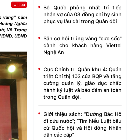
Lưu
Bộ Quốc phòng nhất trí tiếp
nhận vợ của 03 đồng chí hy sinh
ềm vàng” năm
phục vụ lâu dài trong Quân đội
 Hoàng Nghĩa
nh; Võ Trọng
o HĐND, UBND
Săn cơ hội trúng vàng "cực sốc"
dành cho khách hàng Viettel
Nghệ An
Cục Chính trị Quân khu 4: Quán
triệt Chỉ thị 103 của BQP về tăng
cường quản lý, giáo dục chấp
hành kỷ luật và bảo đảm an toàn
trong Quân đội.
Giới thiệu sách: “Đường Bác Hồ
đi cứu nước”; “Tìm hiểu Luật bầu
cử Quốc hội và Hội đồng Nhân
dân các cấp”