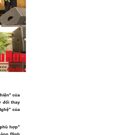
 hiện" của
 đổi thay
Nghệ" của
 phù hợp"
oàng Đình