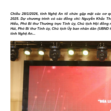
05/6/2021)
CHÀO MỪNG KỶ NIỆM 75 NĂM NGÀY
Chiều 28/1/2026, tỉnh Nghệ An tổ chức gặp mặt các cơ 
TRUYỀN THỐNG LỰC LƯỢNG VŨ TRANG
2025. Dự chương trình có các đồng chí: Nguyễn Khắc Th
QUÂN KHU 4 (15/10/1945 - 15/10/2020)
Hiếu, Phó Bí thư Thường trực Tỉnh ủy, Chủ tịch Hội đồng 
Hải, Phó Bí thư Tỉnh ủy, Chủ tịch Ủy ban nhân dân (UBND
tỉnh Nghệ An...