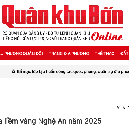
U PHƯƠNG QUÂN ĐỘI
TRANG ĐỊA PHƯƠNG
THỂ THAO
ĐẤT
p huấn công tác quốc phòng, quân sự địa phương cho cán bộ Quân độ
ỜI SỐNG HẬU PHƯƠNG
THANH HÓA
SEA GAMES 31
ẬT KÝ CHIẾN SỸ
NGHỆ AN
Ế ĐỘ - CHÍNH SÁCH - HƯỚNG NGHIỆP
HÀ TĨNH
-
A
A
ÔNG TIN LIỆT SỸ
QUẢNG BÌNH
úa liềm vàng Nghệ An năm 2025
QUẢNG TRỊ