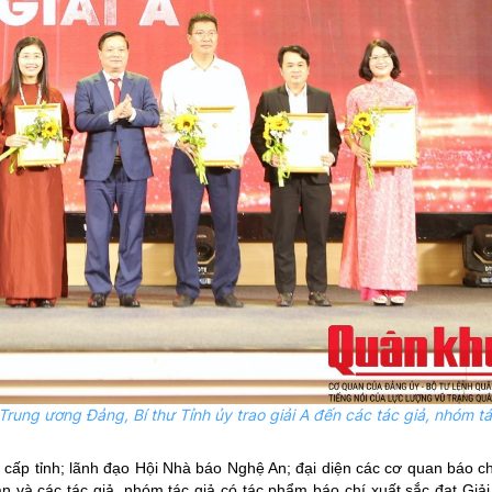
Trung ương Đảng, Bí thư Tỉnh
ủy
trao giải A đến các tác giả, nhóm tá
 cấp tỉnh; lãnh đạo Hội Nhà báo Nghệ An; đại diện các cơ quan báo c
n và các tác giả, nhóm tác giả có tác phẩm báo chí xuất sắc đạt Giải