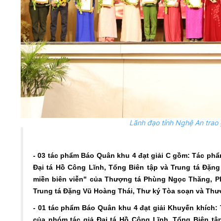
Lãnh đạo tỉnh Nghệ An trao 
- 03 tác phẩm Báo Quân khu 4 đạt giải C gồm: Tác phẩ
Đại tá Hồ Công Lĩnh, Tổng Biên tập và Trung tá Đặn
miền biên viễn" của Thượng tá Phùng Ngọc Thăng, P
Trung tá Đặng Vũ Hoàng Thái, Thư ký Tòa soạn và Th
- 01 tác phẩm
Báo Quân khu 4
đạt giải Khuyến khích
của nhóm tác giả
Đại tá Hồ Công Lĩnh, Tổng Biên t