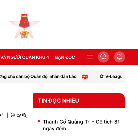
 VÀ NGƯỜI QUÂN KHU 4
BẠN ĐỌC
i nhân dân Lào.
V-League 2026-2027 thay đổi quy định
SEA GAMES 31
TIN ĐỌC NHIỀU
+
A
|
Thành Cổ Quảng Trị – Cổ tích 81
ngày đêm