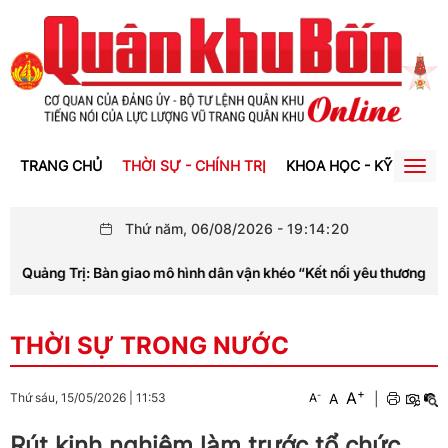
TRANG CHỦ
THỜI SỰ - CHÍNH TRỊ
KHOA HỌC - KỸ THUẬT
Togg
navig
Thứ năm, 06/08/2026
-
19
:
14
:
22
: Bàn giao mô hình dân vận khéo “Kết nối yêu thương – Nâng cánh ướ
THỜI SỰ TRONG NƯỚC
+
A
-
A
|
Thứ sáu, 15/05/2026
|
11:53
A
Rút kinh nghiệm làm trước tổ chức