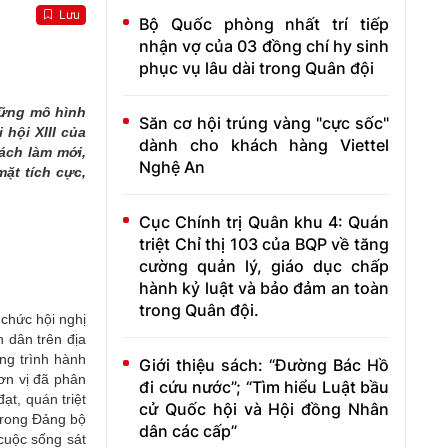
Lưu
Bộ Quốc phòng nhất trí tiếp
nhận vợ của 03 đồng chí hy sinh
phục vụ lâu dài trong Quân đội
hững mô hình
Săn cơ hội trúng vàng "cực sốc"
hội XIII của
dành cho khách hàng Viettel
ách làm mới,
Nghệ An
ặt tích cực,
Cục Chính trị Quân khu 4: Quán
triệt Chỉ thị 103 của BQP về tăng
cường quản lý, giáo dục chấp
hành kỷ luật và bảo đảm an toàn
trong Quân đội.
 chức hội nghị
 dân trên địa
ng trình hành
Giới thiệu sách: “Đường Bác Hồ
đơn vị đã phân
đi cứu nước”; “Tìm hiểu Luật bầu
ạt, quán triệt
cử Quốc hội và Hội đồng Nhân
rong Đảng bộ
dân các cấp”
cuộc sống sát