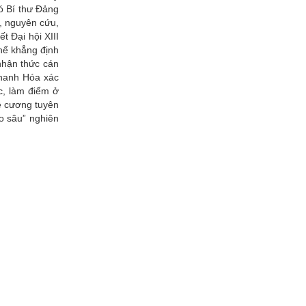
hó Bí thư Đảng
i, nguyên cứu,
t Đại hội XIII
thể khẳng định
nhận thức cán
Thanh Hóa xác
c, làm điểm ở
ề cương tuyên
ào sâu” nghiên