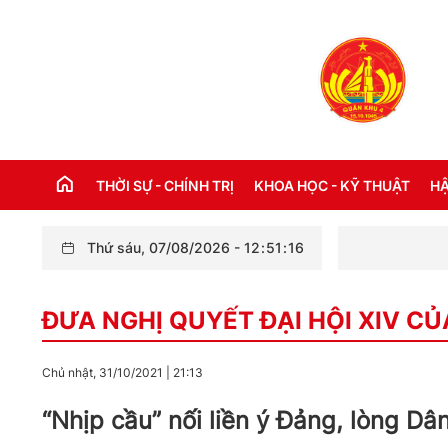
THỜI SỰ - CHÍNH TRỊ
KHOA HỌC - KỸ THUẬT
HẬ
Thứ sáu, 07/08/2026
-
12
:
51
:
18
Hội thảo k
THỜI SỰ TRONG NƯỚC
Đ
ĐƯA NGHỊ QUYẾT ĐẠI HỘI XIV C
THỜI SỰ QUỐC TẾ
NH
XÂY DỰNG ĐẢNG
CH
Chủ nhật, 31/10/2021
|
21:13
LỜI BÁC HỒ DẠY NGÀY NÀY NĂM XƯA
TH
“Nhịp cầu” nối liền ý Đảng, lòng Dâ
KỶ NIỆM 110 NĂM NGÀY BÁC HỒ RA ĐI
TÌM ĐƯỜNG CỨU NƯỚC (05/6/1911 -