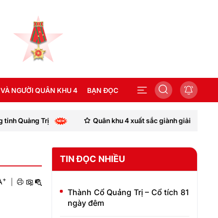
 VÀ NGƯỜI QUÂN KHU 4
BẠN ĐỌC
Quân khu 4 xuất sắc giành giải Nhì Hội thi thợ giỏi ngà
SEA GAMES 31
TIN ĐỌC NHIỀU
+
A
|
Thành Cổ Quảng Trị – Cổ tích 81
ngày đêm