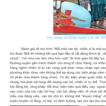
Lực lượng vũ trang huyện Lộc Hà, tỉn
Đánh giá về mô hình “Mỗi một cán bộ, chiến sĩ là một t
Sư đoàn 968 thì những kết quả ban đầu là rất đáng khích lệ, c
chuột”, “nói như núi, làm như hòn cuội” thì thời gian tới tiếp t
thường xuyên gắn trách nhiệm cho từng tổ chức Đảng, cá nhân 
hàng nghìn chiến sĩ từ các vùng quê khác nhau nhập ngũ vào 
phương khác nhau nên không thể áp dụng các biện pháp năm s
rồi phân chia thành từng nhóm. Từ đó, biện pháp quán triệt, h
chung mà phải sát từng đối tượng cán bộ, chiến sĩ cụ thể. Th
hội đồng bộ, rộng khắp. Để thực hiện hiệu quả điều này, ngoài v
vào cuộc của các cấp chỉ huy, cán bộ, đảng viên, tổ chức hội 
mẫu của đảng viên, cán bộ chủ trì; không thể “khoán trắng” ch
tuyên truyền có tầng, có lớp, có định hướng, tạo sức lan tỏa rộng