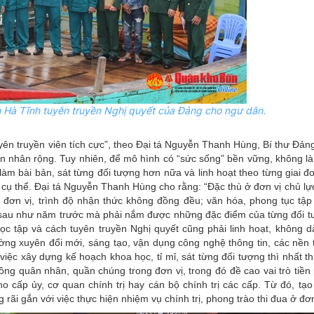
h Hà Tĩnh tuyên truyền Nghị quyết của Đảng cho ngư dân.
uyên truyền viên tích cực”, theo Đại tá Nguyễn Thanh Hùng, Bí thư Đản
ần nhân rộng. Tuy nhiên, để mô hình có “sức sống” bền vững, không là
ục làm bài bản, sát từng đối tượng hơn nữa và linh hoạt theo từng giai đ
cụ thể. Đại tá Nguyễn Thanh Hùng cho rằng: “Đặc thù ở đơn vị chủ lự
đơn vị, trình độ nhận thức không đồng đều; văn hóa, phong tục tập
au như năm trước mà phải nắm được những đặc điểm của từng đối tư
ọc tập và cách tuyên truyền Nghị quyết cũng phải linh hoạt, không dà
ường xuyên đổi mới, sáng tạo, vận dụng công nghệ thông tin, các nền
iệc xây dựng kế hoạch khoa học, tỉ mỉ, sát từng đối tượng thì nhất th
đồng quân nhân, quần chúng trong đơn vị, trong đó đề cao vai trò tiề
o cấp ủy, cơ quan chính trị hay cán bộ chính trị các cấp. Từ đó, tạo
 rãi gắn với việc thực hiện nhiệm vụ chính trị, phong trào thi đua ở đơn