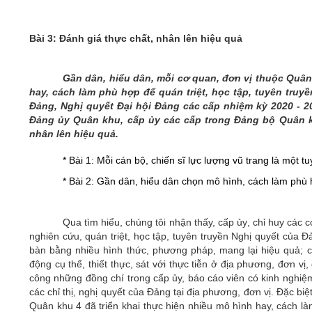
05/6/2021)
CHÀO MỪNG KỶ NIỆM 75 NĂM NGÀY
Bài 3: Đánh giá thực chất, nhân lên hiệu quả
TRUYỀN THỐNG LỰC LƯỢNG VŨ TRANG
QUÂN KHU 4 (15/10/1945 - 15/10/2020)
Gần dân, hiểu dân, mỗi cơ quan, đơn vị thuộc Quâ
hay, cách làm phù hợp để quán triệt, học tập, tuyên truy
Đảng, Nghị quyết Đại hội Đảng các cấp nhiệm kỳ 2020 - 
Đảng ủy Quân khu, cấp ủy các cấp trong Đảng bộ Quân kh
nhân lên hiệu quả.
* Bài 1: Mỗi cán bộ, chiến sĩ lực lượng vũ trang là một tu
* Bài 2: Gần dân, hiểu dân chọn mô hình, cách làm phù
Qua tìm hiểu,
chúng tôi nhận thấy,
cấp ủy
, chỉ huy các 
nghiên cứu, quán triệt, học tập, tuyên truyền
Nghị quyết của Đ
bàn
bằng nhiều hình thức, phương pháp, mang lại hiệu quả;
c
động cụ thể, thiết thực, sát với thực tiễn ở địa phương, đơn v
công những đồng chí trong cấp ủy, báo cáo viên có kinh nghiệm,
các chỉ thị, nghị quyết của Đảng tại địa phương, đơn vị.
Đặc biệt
Quân khu 4 đã triển khai thực hiện nhiều mô hình hay, cách là