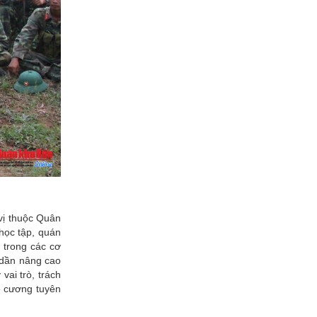
 vị thuộc Quân
học tập, quán
g trong các cơ
, dần nâng cao
vai trò, trách
ề cương tuyên