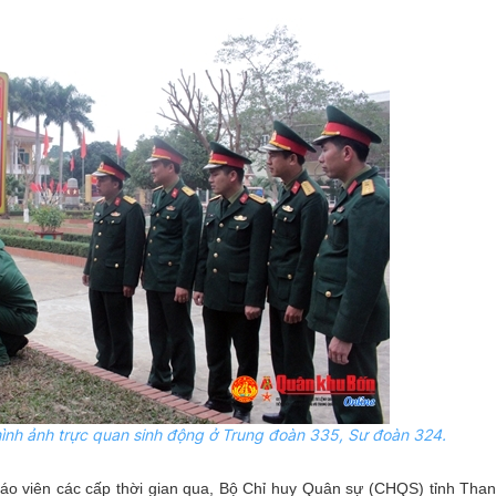
hình ảnh trực quan sinh động ở Trung đoàn 335, Sư đoàn 324.
o cáo viên các cấp thời gian qua, Bộ Chỉ huy Quân sự (CHQS) tỉnh Tha