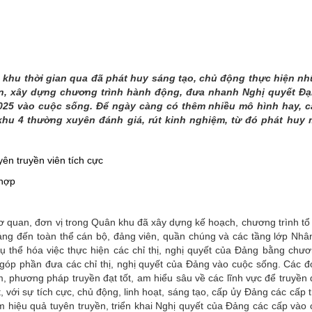
THÀNH PHỐ HUẾ
n khu thời gian qua đã phát huy sáng tạo, chủ động thực hiện n
ền, xây dựng chương trình hành động, đưa nhanh Nghị quyết Đại 
2025 vào cuộc sống. Để ngày càng có thêm nhiều mô hình hay, c
u 4 thường xuyên đánh giá, rút kinh nghiệm, từ đó phát huy m
yên truyền viên tích cực
 hợp
cơ quan, đơn vị trong Quân khu
đã
xây dựng kế hoạch, chương trình tổ
ảng
đến toàn thể cán bộ, đảng viên
, quần chúng
và các tầng lớp Nhân
ụ thể hóa việc thực hiện các chỉ thị, nghị quyết của Đảng bằng chươ
ị, góp phần đưa các chỉ thị, nghị quyết của Đảng vào cuộc sống. Các 
 phương pháp truyền đạt tốt, am hiểu sâu về các lĩnh vực để truyền đ
ủy
, v
ới sự tích cực, chủ động, linh hoạt, sáng tạo, cấp
Đảng các cấp t
m hiệu quả tuyên truyền, triển khai Nghị quyết của Đảng các cấp vào 