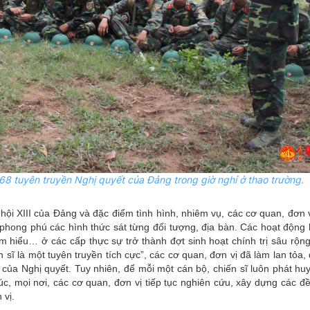
8 tuyên truyền Nghị quyết của Đảng trong giờ nghỉ ở thao trường.
i hội XIII của Đảng và đặc điểm tình hình, nhiêm vụ, các cơ quan, đơn
 phong phú các hình thức sát từng đối tượng, địa bàn.
Các hoạt động 
i tìm hiểu… ở các cấp thực sự trở thành đợt sinh hoạt chính trị sâu rộn
 sĩ là một tuyên truyền tích cực”, các cơ quan, đơn vị đã làm lan tỏa
 của Nghị quyết. Tuy nhiên, để mỗi một cán bộ, chiến sĩ luôn phát huy 
úc, mọi nơi, các cơ quan, đơn vị tiếp tục nghiên cứu, xây dựng các đ
 vị.