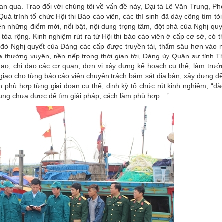
an qua. Trao đổi với chúng tôi về vấn đề này, Đại tá Lê Văn Trung, P
á trình tổ chức Hội thi Báo cáo viên, các thí sinh đã dày công tìm tò
n những điểm mới, nổi bật, nội dung trọng tâm, đột phá của Nghị quyế
tỏa rộng. Kinh nghiệm rút ra từ Hội thi báo cáo viên ở cấp cơ sở, có 
 ở đó Nghị quyết của Đảng các cấp được truyền tải, thấm sâu hơn vào 
a thường xuyên, nền nếp trong thời gian tới, Đảng ủy Quân sự tỉnh 
 đạo, chỉ đạo các cơ quan, đơn vị xây dựng kế hoạch cụ thể, làm trướ
 giao cho từng báo cáo viên chuyên trách bám sát địa bàn, xây dựng đ
n phù hợp từng giai đoạn cụ thể; định kỳ tổ chức rút kinh nghiệm, “đ
ung chưa được để tìm giải pháp, cách làm phù hợp…”.