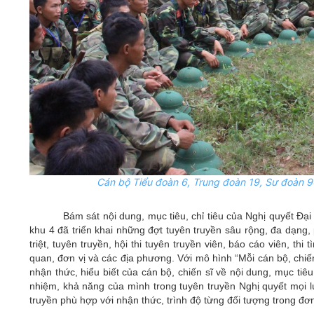
Cán bộ Tiểu đoàn 6, Trung đoàn 19, Sư đoàn 96
Bám sát nội dung, mục tiêu, chỉ tiêu của Nghị quyết Đạ
khu 4 đã triển khai những đợt tuyên truyền sâu rộng, đa dạng,
triệt, tuyên truyền, hội thi tuyên truyền viên, báo cáo viên, th
quan, đơn vị và các địa phương. Với mô hình “Mỗi cán bộ, chiến
nhận thức, hiểu biết của cán bộ, chiến sĩ về nội dung, mục tiêu
nhiệm, khả năng của mình trong tuyên truyền Nghị quyết mọi l
truyền phù hợp với nhận thức, trình độ từng đối tượng trong đơn