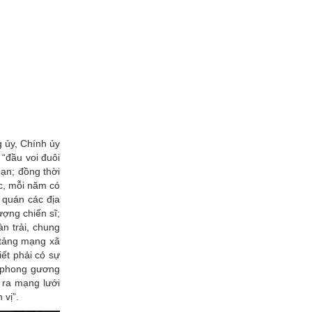
g ủy, Chính ủy
 “đầu voi đuôi
oạn; đồng thời
c, mỗi năm có
 quán các địa
ợng chiến sĩ;
n trải, chung
 tảng mạng xã
iết phải có sự
n phong gương
 ra mạng lưới
 vị”.