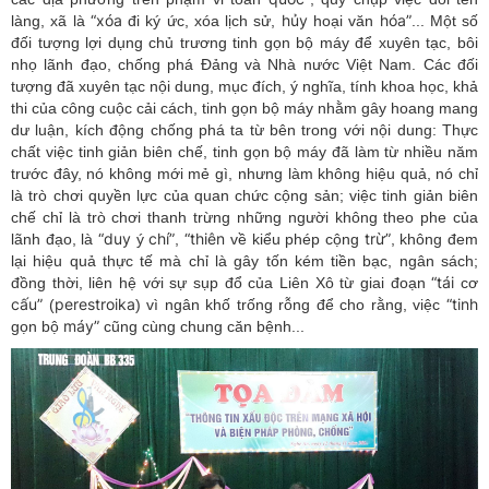
“xóa
hủy
hóa”
làng, xã là
đi ký ức, xóa lịch sử,
hoại văn
... Một số
đối tượng lợi dụng chủ trương tinh gọn bộ máy để xuyên tạc, bôi
nhọ lãnh đạo, chống phá Đảng và Nhà nước Việt Nam. Các đối
tượng đã xuyên tạc nội dung, mục đích, ý nghĩa, tính khoa học, khả
thi của công cuộc cải cách, tinh gọn bộ máy nhằm gây hoang mang
dư luận, kích động chống phá ta từ bên trong với nội dung: Thực
chất việc tinh giản biên chế, tinh gọn bộ máy đã làm từ nhiều năm
trước đây, nó không mới mẻ gì, nhưng làm không hiệu quả, nó chỉ
là trò chơi quyền lực của quan chức cộng sản; việc tinh giản biên
chế chỉ là trò chơi thanh trừng những người không theo phe của
“duy
chí”
“thiên
trừ”
lãnh đạo, là
ý
,
về kiểu phép cộng
, không đem
lại hiệu quả thực tế mà chỉ là gây tốn kém tiền bạc, ngân sách;
“tái
đồng thời, liên hệ với sự sụp đổ của Liên Xô từ giai đoạn
cơ
cấu”
perestroika
“tinh
(
) vì ngân khố trống rỗng để cho rằng, việc
máy”
gọn bộ
cũng cùng chung căn bệnh...