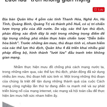
Lưu
Địa bàn Quân khu 4 gồm các tỉnh Thanh Hóa, Nghệ An, Hà
Tĩnh, Quảng Bình, Quảng Trị và thành phố Huế, có vị trí chiến
lược trọng yếu của đất nước. Do vậy, các thế lực thù địch,
phản động xác định đây là một trong những trọng điểm để
tập trung chống phá nhằm thực hiện chiến lược “Diễn biến
hòa bình”. Trước những âm mưu, thủ đoạn tinh vi, nham hiểm
của các thế lực thù địch, Quân khu 4 đã triển khai nhiều giải
pháp đồng bộ, hình thành "lưới lửa" đấu tranh trên không
gian mạng.
Nhằm thực hiện mưu đồ chống phá cách mạng nước ta,
trong những năm qua, các thế lực thù địch, phản động đã sử dụng
nhiều âm mưu, thủ đoạn hết sức tinh vi. Một trong những thủ đoạn
của chúng là triệt để tận dụng những thành quả của cuộc Cách
mạng công nghiệp lần thứ tư đang diễn ra mạnh mẽ và sự phát
triển bùng nổ của mạng internet, các mạng xã hội toàn cầu để thực
hiện âm mưu hết sức nham hiểm ấy.