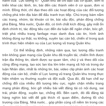
hành của “Lực lượng 47” Quân khu để chỉ đạo các cơ quan, đơn vị
triển khai các lệnh, tin, bài đến các thành viên ở cơ quan, đơn vị
mình. Đồng thời, chỉ đạo theo dõi các hoạt động của các đối tượng
chống phá trên địa bàn để đấu tranh trực tiếp. Chú trọng bám nắm
các trang, nhóm, tài khoản có tin, bài xấu độc, phản động chống
phá Đảng, Nhà nước, Quân đội, có tính chất kích động, gây mất ổn
định chính trị, tác động tiêu cực đến dư luận để ngăn chặn, bóc gỡ,
triệt phá nhiều trang fanfage mạo danh đưa các tin, hình ảnh
không đúng sự thật, vu khống, xuyên tạc cán bộ, chiến sĩ trong quá
trình thực hiện nhiệm vụ của Lực lượng vũ trang Quân khu.
Có thể khẳng định, những năm qua, lực lượng đấu tranh
trên không gian mạng của Quân khu đã truyền tải, chiếm lĩnh được
trận địa thông tin, dành được sự quan tâm, chú ý và theo dõi của
cộng đồng mạng, tạo sức lan tỏa lớn trên mạng xã hội và trong dư
luận Nhân dân, nhất là những tin, bài, video clip phản ánh các hoạt
động của cán bộ, chiến sĩ Lực lượng vũ trang Quân khu trong thực
hiện nhiệm vụ thường xuyên và đột xuất. Qua đó, đã hạn chế sự
chống đối của nhiều đối tượng tiêu cực, ngăn chặn nhiều trang
mạng phản động, bóc gỡ nhiều bài viết đăng tải có nội dung, sai
trái, phản động, xuyên tạc, chống đối. Bên cạnh, đó đã đăng tải
hàng nghìn bài viết để giải thích rõ quan điểm, đường lối chủ
trương của Đảng, Nhà nước... góp phần củng cố niềm tin trong các