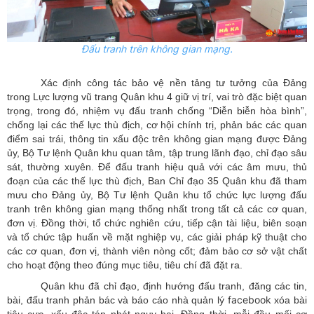
Đấu tranh trên không gian mạng.
Xác định công tác bảo vệ nền tảng tư tưởng của Đảng
trong Lực lượng vũ trang Quân khu 4 giữ vị trí, vai trò đặc biệt quan
trọng, trong đó, nhiệm vụ đấu tranh chống “Diễn biễn hòa bình”,
chống lại các thế lực thù địch, cơ hội chính trị, phản bác các quan
điểm sai trái, thông tin xấu độc trên không gian mạng được Đảng
ủy, Bộ Tư lệnh Quân khu quan tâm, tập trung lãnh đạo, chỉ đạo sâu
sát, thường xuyên. Để đấu tranh hiệu quả với các âm mưu, thủ
đoạn của các thế lực thù địch, Ban Chỉ đạo 35 Quân khu đã tham
mưu cho Đảng ủy, Bộ Tư lệnh Quân khu tổ chức lực lượng đấu
tranh trên không gian mạng thống nhất trong tất cả các cơ quan,
đơn vị. Đồng thời, tổ chức nghiên cứu, tiếp cận tài liệu, biên soạn
và tổ chức tập huấn về mặt nghiệp vụ, các giải pháp kỹ thuật cho
các cơ quan, đơn vị, thành viên nòng cốt; đảm bảo cơ sở vật chất
cho hoạt động theo đúng mục tiêu, tiêu chí đã đặt ra.
Quân khu đã chỉ đạo, định hướng đấu tranh, đăng các tin,
facebook
bài, đấu tranh phản bác và báo cáo nhà quản lý
xóa bài
tiêu cực, xấu độc tán phát nguy hại. Đồng thời, mỗi đầu mối cơ