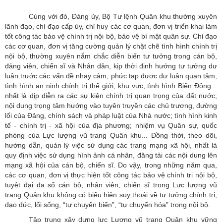
Cùng với đó, Đảng ủy, Bộ Tư lệnh Quân khu thường xuyên
lãnh đạo, chỉ đạo cấp ủy, chỉ huy các cơ quan, đơn vị triển khai làm
tốt công tác bảo vệ chính trị nội bộ, bảo vệ bí mật quân sự. Chỉ đạo
các cơ quan, đơn vị tăng cường quản lý chặt chẽ tình hình chính trị
nội bộ, thường xuyên nắm chắc diễn biến tư tưởng trong cán bộ,
đảng viên, chiến sĩ và Nhân dân, kịp thời định hướng tư tưởng dư
luận trước các vấn đề nhạy cảm, phức tạp được dư luận quan tâm,
tình hình an ninh chính trị thế giới, khu vực, tình hình Biển Đông...
nhất là dịp diễn ra các sự kiện chính trị quan trọng của đất nước;
nội dung trọng tâm hướng vào tuyên truyền các chủ trương, đường
lối của Đảng, chính sách và pháp luật của Nhà nước; tình hình kinh
tế - chính trị - xã hội của địa phương; nhiệm vụ Quân sự, quốc
phòng của Lực lượng vũ trang Quân khu... Đồng thời, theo dõi,
hướng dẫn, quản lý việc sử dụng các trang mạng xã hội, nhất là
quy định việc sử dụng hình ảnh cá nhân, đăng tải các nội dung lên
mạng xã hội của cán bộ, chiến sĩ. Do vậy, trong những năm qua,
các cơ quan, đơn vị thực hiện tốt công tác bảo vệ chính trị nội bộ,
tuyệt đại đa số cán bộ, nhân viên, chiến sĩ trong Lực lượng vũ
trang Quân khu không có biểu hiện suy thoái về tư tưởng chính trị,
đạo đức, lối sống, “tự chuyển biến”, “tự chuyển hóa” trong nội bộ.
Tập trung xây dựng lực Lượng vũ trang Quân khu vững