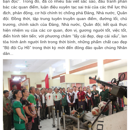
bạn đọc”. Trong đó, đã có nhiều bài viết sắc sảo, đấu tranh phản
bác các quan điểm, luận điệu xuyên tạc sai trái của các thế lực thù
địch, phản động, cơ hội chính trị chống phá Đảng, Nhà nước, Quân
đội. Đồng thời, tập trung tuyên truyền quan điểm, đường lối, chủ
trương, chính sách của Đảng, Nhà nước, Quân đội; kết quả thực
hiện nhiệm vụ của các cơ quan, đơn vị, gương người tốt, việc tốt,
điển hình tiên tiến; với phương châm “lấy cái đẹp, dẹp cái xấu”, lan
tỏa hình ảnh người lính trong thời bình, những phẩm chất cao đẹp
“Bộ đội Cụ Hồ” trong thời kỳ mới đến đông đảo quần chúng Nhân
dân...