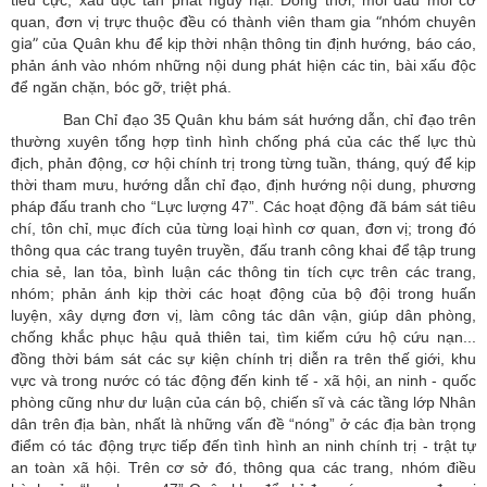
“nhóm
quan, đơn vị trực thuộc đều có thành viên tham gia
chuyên
gia”
của Quân khu để kịp thời nhận thông tin định hướng, báo cáo,
phản ánh vào nhóm những nội dung phát hiện các tin, bài xấu độc
để ngăn chặn, bóc gỡ, triệt phá.
Ban Chỉ đạo 35 Quân khu bám sát hướng dẫn, chỉ đạo trên
thường xuyên tổng hợp tình hình chống phá của các thế lực thù
địch, phản động, cơ hội chính trị trong từng tuần, tháng, quý để kịp
thời tham mưu, hướng dẫn chỉ đạo, định hướng nội dung, phương
pháp đấu tranh cho “Lực lượng 47”. Các hoạt động đã bám sát tiêu
chí, tôn chỉ, mục đích của từng loại hình cơ quan, đơn vị; trong đó
thông qua các trang tuyên truyền, đấu tranh công khai để tập trung
chia sẻ, lan tỏa, bình luận các thông tin tích cực trên các trang,
nhóm; phản ánh kịp thời các hoạt động của bộ đội trong huấn
luyện, xây dựng đơn vị, làm công tác dân vận, giúp dân phòng,
chống khắc phục hậu quả thiên tai, tìm kiếm cứu hộ cứu nạn...
đồng thời bám sát các sự kiện chính trị diễn ra trên thế giới, khu
vực và trong nước có tác động đến kinh tế - xã hội, an ninh - quốc
phòng cũng như dư luận của cán bộ, chiến sĩ và các tầng lớp Nhân
dân trên địa bàn, nhất là những vấn đề “nóng” ở các địa bàn trọng
điểm có tác động trực tiếp đến tình hình an ninh chính trị - trật tự
an toàn xã hội. Trên cơ sở đó, thông qua các trang, nhóm điều