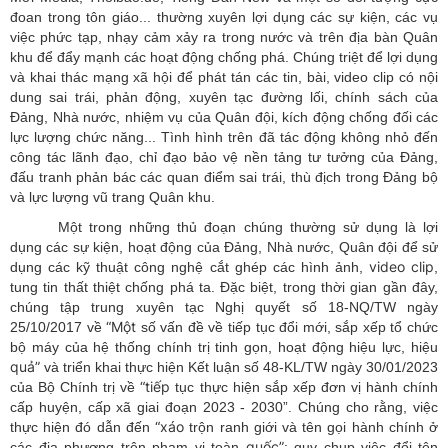
đoan trong tôn giáo... thường xuyên lợi dụng các sự kiện, các vụ
việc phức tạp, nhạy cảm xảy ra trong nước và trên địa bàn Quân
khu để đẩy mạnh các hoạt động chống phá. Chúng triệt để lợi dụng
và khai thác mạng xã hội để phát tán các tin, bài, video clip có nội
dung sai trái, phản động, xuyên tạc đường lối, chính sách của
Đảng, Nhà nước, nhiệm vụ của Quân đội, kích động chống đối các
lực lượng chức năng... Tình hình trên đã tác động không nhỏ đến
công tác lãnh đạo, chỉ đạo bảo vệ nền tảng tư tưởng của Đảng,
đấu tranh phản bác các quan điểm sai trái, thù địch trong Đảng bộ
và lực lượng vũ trang Quân khu.
Một trong những thủ đoạn chúng thường sử dụng là lợi
dụng các sự kiện, hoạt động của Đảng, Nhà nước, Quân đội để sử
video
clip
dụng các kỹ thuật công nghệ cắt ghép các hình ảnh,
,
tung tin thất thiệt chống phá ta. Đặc biệt, trong thời gian gần đây,
chúng tập trung xuyên tạc Nghị quyết số 18-NQ/TW ngày
“Một
25/10/2017 về
số vấn đề về tiếp tục đổi mới, sắp xếp tổ chức
bộ máy của hệ thống chính trị tinh gọn, hoạt động hiệu lực, hiệu
quả”
và triển khai thực hiện Kết luận số 48-KL/TW ngày 30/01/2023
“tiếp
của Bộ Chính trị về
tục thực hiện sắp xếp đơn vị hành chính
cấp huyện, cấp xã giai đoạn 2023 - 2030”. Chúng cho rằng, việc
“xáo
thực hiện đó dẫn đến
trộn ranh giới và tên gọi hành chính ở
quốc”
các địa phương trên phạm vi toàn
; quy chụp việc đổi tên