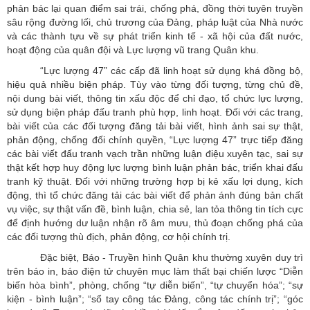
phản bác lại quan điểm sai trái, chống phá, đồng thời tuyên truyền
sâu rộng đường lối, chủ trương của Đảng, pháp luật của Nhà nước
và các thành tựu về sự phát triển kinh tế - xã hội của đất nước,
hoạt động của quân đội và Lực lượng vũ trang Quân khu.
“Lực lượng 47” các cấp đã linh hoạt sử dụng khá đồng bộ,
hiệu quả nhiều biện pháp. Tùy vào từng đối tượng, từng chủ đề,
nội dung bài viết, thông tin xấu độc để chỉ đạo, tổ chức lực lượng,
sử dụng biện pháp đấu tranh phù hợp, linh hoạt. Đối với các trang,
bài viết của các đối tượng đăng tải bài viết, hình ảnh sai sự thật,
phản động, chống đối chính quyền, “Lực lượng 47” trực tiếp đăng
các bài viết đấu tranh vạch trần những luận điệu xuyên tạc, sai sự
thật kết hợp huy động lực lượng bình luận phản bác, triển khai đấu
tranh kỹ thuật. Đối với những trường hợp bị kẻ xấu lợi dụng, kích
động, thì tổ chức đăng tải các bài viết để phản ánh đúng bản chất
vụ việc, sự thật vấn đề, bình luận, chia sẻ, lan tỏa thông tin tích cực
để định hướng dư luận nhận rõ âm mưu, thủ đoạn chống phá của
các đối tượng thù địch, phản động, cơ hội chính trị.
Đặc biệt, Báo - Truyền hình Quân khu thường xuyên duy trì
trên báo in, báo điện tử chuyên mục làm thất bại chiến lược “Diễn
biến hòa bình”, phòng, chống “tự diễn biến”, “tự chuyển hóa”; “sự
kiện - bình luận”; “sổ tay công tác Đảng, công tác chính trị”; “góc