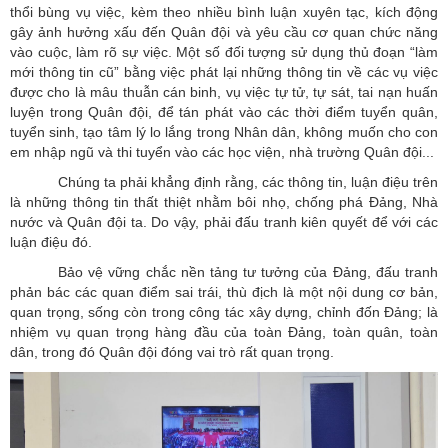
thổi bùng vụ việc, kèm theo nhiều bình luận xuyên tạc, kích động
gây ảnh hưởng xấu đến Quân đội và yêu cầu cơ quan chức năng
vào cuộc, làm rõ sự việc. Một số đối tượng sử dụng thủ đoạn “làm
mới thông tin cũ” bằng việc phát lại những thông tin về các vụ việc
được cho là mâu thuẫn cán binh, vụ việc tự tử, tự sát, tai nạn huấn
luyện trong Quân đội, để tán phát vào các thời điểm tuyển quân,
tuyển sinh, tạo tâm lý lo lắng trong Nhân dân, không muốn cho con
em nhập ngũ và thi tuyển vào các học viện, nhà trường Quân đội...
Chúng ta phải khẳng định rằng, các thông tin, luận điệu trên
là những thông tin thất thiệt nhằm bôi nhọ, chống phá Đảng, Nhà
nước và Quân đội ta. Do vậy, phải đấu tranh kiên quyết để với các
luận điệu đó.
Bảo vệ vững chắc nền tảng tư tưởng của Đảng, đấu tranh
phản bác các quan điểm sai trái, thù địch là một nội dung cơ bản,
quan trọng, sống còn trong công tác xây dựng, chỉnh đốn Đảng; là
nhiệm vụ quan trọng hàng đầu của toàn Đảng, toàn quân, toàn
dân, trong đó Quân đội đóng vai trò rất quan trọng.