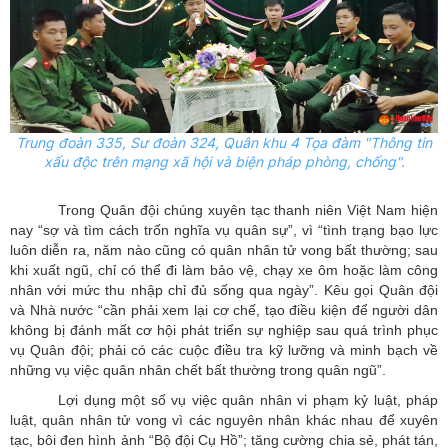
Trung đoàn 335, Sư đoàn 324, Quân khu 4 Tọa đàm "Thông tin
xấu độc trên mạng xã hội và biện pháp phòng, chống".
Trong Quân đội chúng xuyên tạc thanh niên Việt Nam hiện
nay “sợ và tìm cách trốn nghĩa vụ quân sự”, vì “tình trạng bạo lực
luôn diễn ra, năm nào cũng có quân nhân tử vong bất thường; sau
khi xuất ngũ, chỉ có thể đi làm bảo vệ, chạy xe ôm hoặc làm công
nhân với mức thu nhập chỉ đủ sống qua ngày”. Kêu gọi Quân đội
và Nhà nước “cần phải xem lại cơ chế, tạo điều kiện để người dân
không bị đánh mất cơ hội phát triển sự nghiệp sau quá trình phục
vụ Quân đội; phải có các cuộc điều tra kỹ lưỡng và minh bạch về
những vụ việc quân nhân chết bất thường trong quân ngũ”.
Lợi dụng một số vụ việc quân nhân vi phạm kỷ luật, pháp
luật, quân nhân tử vong vì các nguyên nhân khác nhau để xuyên
tạc, bôi đen hình ảnh “Bộ đội Cụ Hồ”; tăng cường chia sẻ, phát tán,