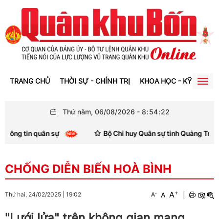
TRANG CHỦ
THỜI SỰ - CHÍNH TRỊ
KHOA HỌC - KỸ THUẬT
Togg
navig
Thứ năm, 06/08/2026
-
8
:
54
:
24
 sự
Bộ Chỉ huy Quân sự tỉnh Quảng Trị khánh thành, bà
CHỐNG DIỄN BIẾN HOÀ BÌNH
+
A
-
A
|
Thứ hai, 24/02/2025
|
19:02
A
"Lưới lửa" trên không gian mạng