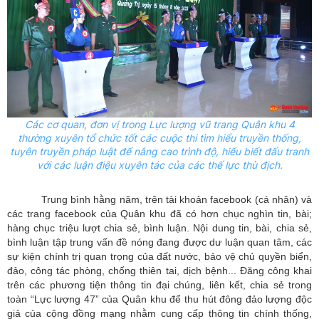
Các cơ quan, đơn vị trong Lực lượng vũ trang Quân khu 4
thường xuyên tổ chức tốt các cuộc thi tìm hiểu truyền thống,
tuyên truyền pháp luật để nâng cao trình độ, hiểu biết đấu tranh
với các luận điệu xuyên tác của các thế lực thù địch.
Trung bình hằng năm, trên tài khoản facebook (cá nhân) và
các trang facebook của Quân khu đã có hơn chục nghìn tin, bài;
hàng chục triệu lượt chia sẻ, bình luận. Nội dung tin, bài, chia sẻ,
bình luận tập trung vấn đề nóng đang được dư luận quan tâm, các
sự kiện chính trị quan trọng của đất nước, bảo vệ chủ quyền biển,
đảo, công tác phòng, chống thiên tai, dịch bệnh... Đăng công khai
trên các phương tiện thông tin đại chúng, liên kết, chia sẻ trong
toàn “Lực lượng 47” của Quân khu để thu hút đông đảo lượng độc
giả của cộng đồng mạng nhằm cung cấp thông tin chính thống,