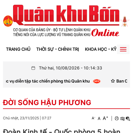
TRANG CHỦ
THỜI SỰ - CHÍNH TRỊ
KHOA HỌC - KỸ THUẬT
Togg
navig
Thứ hai, 10/08/2026
-
10
:
14
:
33
vụ diễn tập tác chiến phòng thủ Quân khu
Ban Chỉ đạo Q
ĐỜI SỐNG HẬU PHƯƠNG
+
A
-
A
|
Chủ nhật, 23/11/2025
|
07:27
A
Đoàn Kinh tế - Quốc phòng 5 hoàn