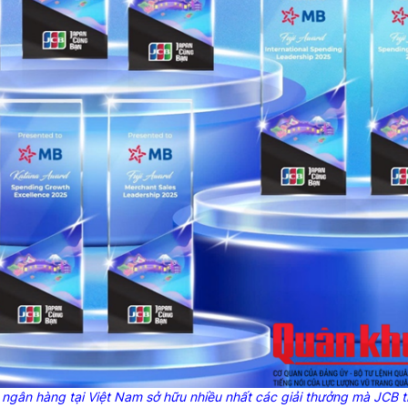
ngân hàng tại Việt Nam sở hữu nhiều nhất các giải thưởng mà JCB t