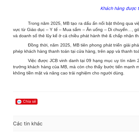
Khách hàng được t
Trong năm 2025, MB tạo ra dấu ấn nổi bật thông qua vi
vực từ Giáo dục – Y tế – Mua sắm – Ăn uống – Di chuyển…, góp
và doanh số thẻ lũy kế ở cả chiều phát hành thẻ & chấp nhận t
Đ
ồng thời,
năm 2025, MB
tiên phong
phát triển
giải ph
phép khách hàng thanh toán tại cửa hàng, trên app và thanh to
Việc được JCB vinh danh tại 09 hạng mục uy tín năm 2
trưởng khách hàng của MB, mà còn cho thấy bước tiến mạnh mẽ 
không tiền mặt và nâng cao trải nghiệm cho người dùng.
Chia sẻ
Các tin khác