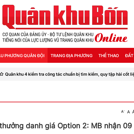
U PHƯƠNG QUÂN ĐỘI
TRANG ĐỊA PHƯƠNG
THỂ THAO
ĐẤT
ểm tra công tác chuẩn bị tìm kiếm, quy tập hài cốt liệt sĩ tại Quảng T
ỜI SỐNG HẬU PHƯƠNG
THANH HÓA
SEA GAMES 31
ẬT KÝ CHIẾN SỸ
NGHỆ AN
Ế ĐỘ - CHÍNH SÁCH - HƯỚNG NGHIỆP
HÀ TĨNH
-
A
A
ÔNG TIN LIỆT SỸ
QUẢNG BÌNH
thưởng danh giá Option 2: MB nhận 09 
QUẢNG TRỊ