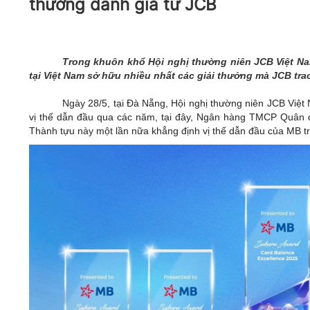
thưởng danh giá từ JCB
05/6/2021)
CHÀO MỪNG KỶ NIỆM 75 NĂM NGÀY
TRUYỀN THỐNG LỰC LƯỢNG VŨ TRANG
QUÂN KHU 4 (15/10/1945 - 15/10/2020)
Trong khuôn khổ Hội nghị thường niên JCB Việt Na
tại Việt Nam sở hữu nhiều nhất các giải thưởng mà JCB trao
Ngày 28/5, tại Đà Nẵng, Hội nghị thường niên JCB Việ
vị thế dẫn đầu qua các năm, tại đây, Ngân hàng TMCP Quân độ
Thành tựu này một lần nữa khẳng định vị thế dẫn đầu của MB tro