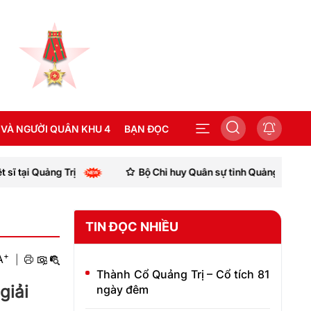
 VÀ NGƯỜI QUÂN KHU 4
BẠN ĐỌC
rị
Bộ Chỉ huy Quân sự tỉnh Quảng Trị: Bàn giao mô hình
SEA GAMES 31
TIN ĐỌC NHIỀU
+
A
|
Thành Cổ Quảng Trị – Cổ tích 81
giải
ngày đêm