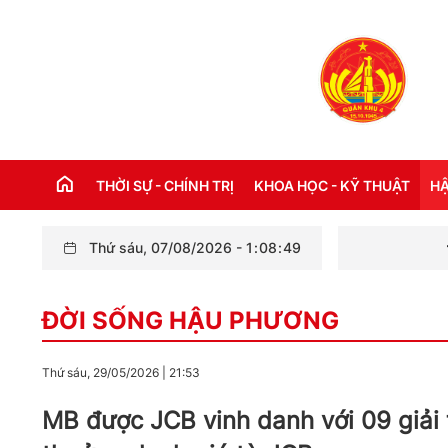
THỜI SỰ - CHÍNH TRỊ
KHOA HỌC - KỸ THUẬT
HẬ
Thứ sáu, 07/08/2026
-
1
:
08
:
50
Quân khu 4 ki
THỜI SỰ TRONG NƯỚC
Đ
ĐỜI SỐNG HẬU PHƯƠNG
THỜI SỰ QUỐC TẾ
NH
XÂY DỰNG ĐẢNG
CH
Thứ sáu, 29/05/2026
|
21:53
LỜI BÁC HỒ DẠY NGÀY NÀY NĂM XƯA
TH
MB được JCB vinh danh với 09 giải 
KỶ NIỆM 110 NĂM NGÀY BÁC HỒ RA ĐI
TÌM ĐƯỜNG CỨU NƯỚC (05/6/1911 -