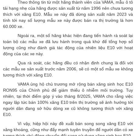
Theo thông tin từ một hãng thành viên của VAMA, mẫu ô tô
tải hạng nhẹ của hãng được sản xuất từ năm 1996 nên chưa tương
thích với xăng E10. Mẫu xe này đã dừng sản xuất năm 2023 và
tính tới nay số lượng mẫu xe này được bán ra thị trường là hơn
60.000 xe.
Ngoài ra, một số hãng khác hiện đang tiến hành rà soát lại
toàn bộ các mẫu xe đã lưu hành trong quá khứ để tổng hợp số
lượng cũng như đánh giá tác động của nhiên liệu E10 với hoạt
động của các xe này.
Qua rà soát, các hãng đều có nhận định chung là đối với
các mẫu xe sản xuất trước năm 2006, sẽ có một số mẫu xe không
tương thích với xăng E10.
VAMA ủng hộ chủ trương mở rộng bán xăng sinh học E10
RON95 của Chính phủ để giảm thiểu ô nhiễm môi trường. Tuy
nhiên, tại thời điểm góp ý vào tháng 8/2025, VAMA cho rằng việc
ngay lập tức bán 100% xăng E10 trên thị trường sẽ ảnh hưởng tới
người dân đang sở hữu dòng xe cũ không tương thích với xăng
E10.
Vì vậy, hiệp hội này đề xuất bán song song xăng E10 với
xăng khoáng, cũng như đẩy mạnh tuyên truyền để người dân có xe
tương thích chủ động chuyển đổi sang sử dụng xăng sinh học E10.