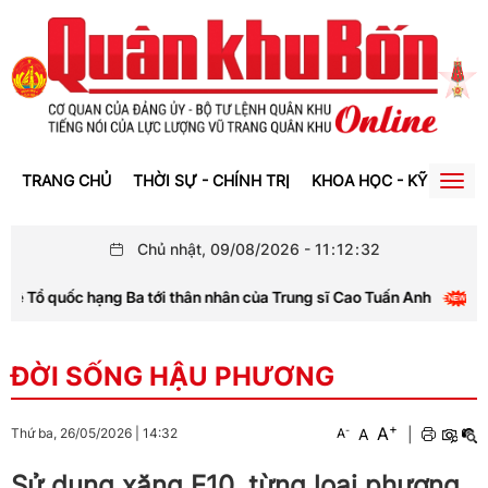
TRANG CHỦ
THỜI SỰ - CHÍNH TRỊ
KHOA HỌC - KỸ THUẬT
Togg
navig
Chủ nhật, 09/08/2026
-
11
:
12
:
32
Tổ quốc hạng Ba tới thân nhân của Trung sĩ Cao Tuấn Anh
ĐỜI SỐNG HẬU PHƯƠNG
+
A
-
A
|
Thứ ba, 26/05/2026
|
14:32
A
Sử dụng xăng E10, từng loại phương