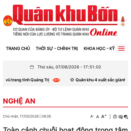
TRANG CHỦ
THỜI SỰ - CHÍNH TRỊ
KHOA HỌC - KỸ THUẬT
Togg
navig
Thứ sáu, 07/08/2026
-
17
:
51
:
03
 trang tỉnh Quảng Trị
Quân khu 4 xuất sắc giành giải Nh
NGHỆ AN
+
A
-
A
|
Chủ nhật, 17/05/2026
|
08:26
A
Toàn cảnh chuỗi hoạt động trọng tâm