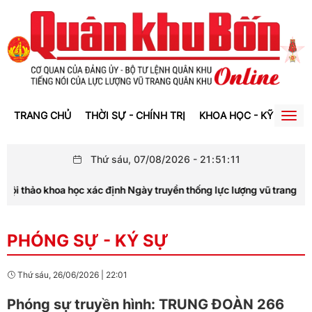
TRANG CHỦ
THỜI SỰ - CHÍNH TRỊ
KHOA HỌC - KỸ THUẬT
Togg
navig
Thứ sáu, 07/08/2026
-
21
:
51
:
11
ội thảo khoa học xác định Ngày truyền thống lực lượng vũ trang tỉnh 
PHÓNG SỰ - KÝ SỰ
Thứ sáu, 26/06/2026
|
22:01
Phóng sự truyền hình: TRUNG ĐOÀN 266