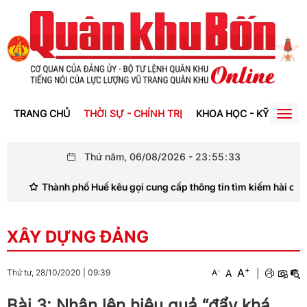
TRANG CHỦ
THỜI SỰ - CHÍNH TRỊ
KHOA HỌC - KỸ THUẬT
Togg
navig
Thứ năm, 06/08/2026
-
23
:
55
:
34
Thành phố Huế kêu gọi cung cấp thông tin tìm kiếm hài cốt liệt sĩ
XÂY DỰNG ĐẢNG
+
A
-
A
|
Thứ tư, 28/10/2020
|
09:39
A
Bài 3: Nhân lên hiệu quả “đẩy khá,