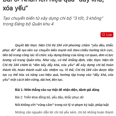
xóa yếu”
Tạo chuyển biến từ xây dựng chi bộ “3 tốt, 3 không”
trong Đảng bộ Quân khu 4
Lưu
Quyết liệt thực hiện Chỉ thị 184 với phương châm “yếu đâu, khắc
phục đó” đã tạo nên sự chuyển biến mạnh mẽ theo chiều hướng tích cực,
tiến bộ trong công tác tổ chức xây dựng Đảng của từng cơ quan, đơn vị lực
lượng vũ trang Quân khu. Như vậy, có thể khẳng định, việc thực hiện tốt
Chỉ thị 184 chính là “đòn bẩy đẩy khá, xóa yếu” để xây dựng chi bộ hoàn
thành tốt, hoàn thành xuất sắc nhiệm vụ. Vì thế, Chỉ thị 184 cần được tiếp
tục cụ thể hóa và nâng cao hiệu quả, hướng tập trung vào “đẩy khá, xóa
yếu” một cách bền vững, dài hơi, liên tục.
Bài 1: Nhìn thẳng vào sự thật để nhận diện, đánh giá đúng
Bài 2: Triển khai đồng bộ, yếu đâu, khắc phục đó
Nói không với “vùng cấm” trong xử lý vi phạm kỷ luật, pháp luật
Những căn nguyên dẫn tới chi bộ yếu kém, chi bộ không hoàn thành