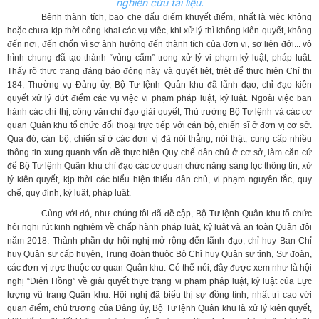
nghiên cứu tài liệu.
Bệnh thành tích, bao che dấu diếm khuyết điểm, nhất là việc không
hoặc chưa kịp thời công khai các vụ việc, khi xử lý thì không kiên quyết, không
đến nơi, đến chốn vì sợ ảnh hưởng đến thành tích của đơn vị, sợ liên đới... vô
hình chung đã tạo thành “vùng cấm” trong xử lý vi phạm kỷ luật, pháp luật.
Thấy rõ thực trạng đáng báo động này và quyết liệt, triệt để thực hiện Chỉ thị
184, Thường vụ Đảng ủy, Bộ Tư lệnh Quân khu đã lãnh đạo, chỉ đạo kiên
quyết xử lý dứt điểm các vụ việc vi phạm pháp luật, kỷ luật. Ngoài việc ban
hành các chỉ thị, công văn chỉ đạo giải quyết, Thủ trưởng Bộ Tư lệnh và các cơ
quan Quân khu tổ chức đối thoại trực tiếp với cán bộ, chiến sĩ ở đơn vị cơ sở.
Qua đó, cán bộ, chiến sĩ ở các đơn vị đã nói thẳng, nói thật, cung cấp nhiều
thông tin xung quanh vấn đề thực hiện Quy chế dân chủ ở cơ sở, làm căn cứ
để Bộ Tư lệnh Quân khu chỉ đạo các cơ quan chức năng sàng lọc thông tin, xử
lý kiên quyết, kịp thời các biểu hiện thiếu dân chủ, vi phạm nguyên tắc, quy
chế, quy định, kỷ luật, pháp luật.
Cùng với đó, như chúng tôi đã đề cập, Bộ Tư lệnh Quân khu tổ chức
hội nghị rút kinh nghiệm về chấp hành pháp luật, kỷ luật và an toàn Quân đội
năm 2018. Thành phần dự hội nghị mở rộng đến lãnh đạo, chỉ huy Ban Chỉ
huy Quân sự cấp huyện, Trung đoàn thuộc Bộ Chỉ huy Quân sự tỉnh, Sư đoàn,
các đơn vị trực thuộc cơ quan Quân khu. Có thể nói, đây được xem như là hội
nghị “Diên Hồng” về giải quyết thực trạng vi phạm pháp luật, kỷ luật của Lực
lượng vũ trang Quân khu. Hội nghị đã biểu thị sự đồng tình, nhất trí cao với
quan điểm, chủ trương của Đảng ủy, Bộ Tư lệnh Quân khu là xử lý kiên quyết,