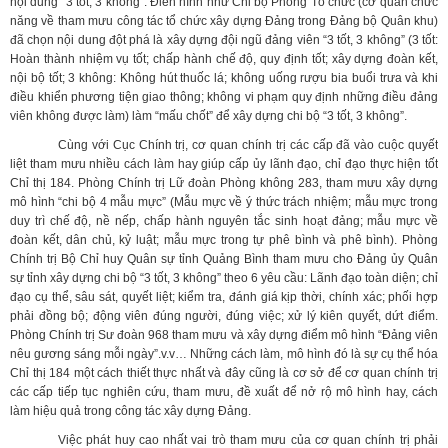
nội dung “3 tốt, 3 không”. Điển hình như Chi bộ Phòng Tổ chức (cơ quan chức
năng về tham mưu công tác tổ chức xây dựng Đảng trong Đảng bộ Quân khu)
đã chọn nội dung đột phá là xây dựng đội ngũ đảng viên “3 tốt, 3 không” (3 tốt:
Hoàn thành nhiệm vụ tốt; chấp hành chế độ, quy định tốt; xây dựng đoàn kết,
nội bộ tốt; 3 không: Không hút thuốc lá; không uống rượu bia buổi trưa và khi
điều khiển phương tiện giao thông; không vi phạm quy định những điều đảng
viên không được làm) làm “mấu chốt” để xây dựng chi bộ “3 tốt, 3 không”.
Cùng với Cục Chính trị, cơ quan chính trị các cấp đã vào cuộc quyết
liệt tham mưu nhiều cách làm hay giúp cấp ủy lãnh đạo, chỉ đạo thực hiện tốt
Chỉ thị 184. Phòng Chính trị Lữ đoàn Phòng không 283, tham mưu xây dựng
mô hình “chi bộ 4 mẫu mực” (Mẫu mực về ý thức trách nhiệm; mẫu mực trong
duy trì chế độ, nề nếp, chấp hành nguyên tắc sinh hoạt đảng; mẫu mực về
đoàn kết, dân chủ, kỷ luật; mẫu mực trong tự phê bình và phê bình). Phòng
Chính trị Bộ Chỉ huy Quân sự tỉnh Quảng Bình tham mưu cho Đảng ủy Quân
sự tỉnh xây dựng chi bộ “3 tốt, 3 không” theo 6 yêu cầu: Lãnh đạo toàn diện; chỉ
đạo cụ thể, sâu sát, quyết liệt; kiểm tra, đánh giá kịp thời, chính xác; phối hợp
phải đồng bộ; động viên đúng người, đúng việc; xử lý kiên quyết, dứt điểm.
Phòng Chính trị Sư đoàn 968 tham mưu và xây dựng điểm mô hình “Đảng viên
nêu gương sáng mỗi ngày”.v.v… Những cách làm, mô hình đó là sự cụ thể hóa
Chỉ thị 184 một cách thiết thực nhất và đây cũng là cơ sở để cơ quan chính trị
các cấp tiếp tục nghiên cứu, tham mưu, đề xuất để nở rộ mô hình hay, cách
làm hiệu quả trong công tác xây dựng Đảng.
Việc phát huy cao nhất vai trò tham mưu của cơ quan chính trị phải