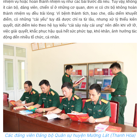
nhiệm vụ hoặc hoàn thành nhiệm vụ như các bài trước đã nêu. Tuy vậy, không
ít cán bộ, đảng viên, chiến sĩ ở những cơ quan, đơn vị có chi bộ không hoàn
thành nhiệm vụ đều trải lòng: Vì bệnh thành tích, bao che, dấu diếm khuyết
điểm, có những “cái yếu” tuy đã được chỉ ra từ lâu, nhưng xử lý thiếu kiên
quyết, dứt điểm kéo theo hệ lụy kiểu “cái sảy nảy cái ung” nên đến khi vỡ lỡ,
việc giải quyết, khắc phục hậu quả hết sức phức tạp, khó khăn, ảnh hưởng tác
động đến nhiều tổ chức, cá nhân.
Các đảng viên Đảng bộ Quân sự huyện Mường Lát (Thanh Hóa)