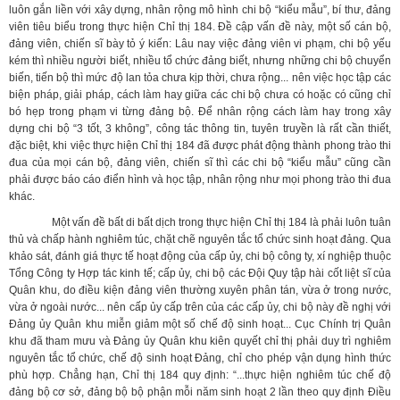
luôn gắn liền với xây dựng, nhân rộng mô hình chi bộ “kiểu mẫu”, bí thư, đảng
viên tiêu biểu trong thực hiện Chỉ thị 184. Đề cập vấn đề này, một số cán bộ,
đảng viên, chiến sĩ bày tỏ ý kiến: Lâu nay việc đảng viên vi phạm, chi bộ yếu
kém thì nhiều người biết, nhiều tổ chức đảng biết, nhưng những chi bộ chuyển
biến, tiến bộ thì mức độ lan tỏa chưa kịp thời, chưa rộng... nên việc học tập các
biện pháp, giải pháp, cách làm hay giữa các chi bộ chưa có hoặc có cũng chỉ
bó hẹp trong phạm vi từng đảng bộ. Để nhân rộng cách làm hay trong xây
dựng chi bộ “3 tốt, 3 không”, công tác thông tin, tuyên truyền là rất cần thiết,
đặc biệt, khi việc thực hiện Chỉ thị 184 đã được phát động thành phong trào thi
đua của mọi cán bộ, đảng viên, chiến sĩ thì các chi bộ “kiểu mẫu” cũng cần
phải được báo cáo điển hình và học tập, nhân rộng như mọi phong trào thi đua
khác.
Một vấn đề bất di bất dịch trong thực hiện Chỉ thị 184 là phải luôn tuân
thủ và chấp hành nghiêm túc, chặt chẽ nguyên tắc tổ chức sinh hoạt đảng. Qua
khảo sát, đánh giá thực tế hoạt động của cấp ủy, chi bộ công ty, xí nghiệp thuộc
Tổng Công ty Hợp tác kinh tế; cấp ủy, chi bộ các Đội Quy tập hài cốt liệt sĩ của
Quân khu, do điều kiện đảng viên thường xuyên phân tán, vừa ở trong nước,
vừa ở ngoài nước... nên cấp ủy cấp trên của các cấp ủy, chi bộ này đề nghị với
Đảng ủy Quân khu miễn giảm một số chế độ sinh hoạt... Cục Chính trị Quân
khu đã tham mưu và Đảng ủy Quân khu kiên quyết chỉ thị phải duy trì nghiêm
nguyên tắc tổ chức, chế độ sinh hoạt Đảng, chỉ cho phép vận dụng hình thức
phù hợp. Chẳng hạn, Chỉ thị 184 quy định: “...thực hiện nghiêm túc chế độ
đảng bộ cơ sở, đảng bộ bộ phận mỗi năm sinh hoạt 2 lần theo quy định Điều