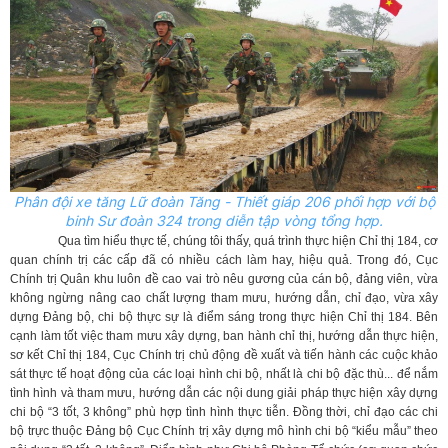
Phân đội xe tăng Lữ đoàn Tăng - Thiết giáp 206 phối hợp với bộ
binh Sư đoàn 324 trong diễn tập vòng tổng hợp.
Qua tìm hiểu thực tế, chúng tôi thấy, quá trình thực hiện Chỉ thị 184, cơ
quan chính trị các cấp đã có nhiều cách làm hay, hiệu quả. Trong đó, Cục
Chính trị Quân khu luôn đề cao vai trò nêu gương của cán bộ, đảng viên, vừa
không ngừng nâng cao chất lượng tham mưu, hướng dẫn, chỉ đạo, vừa xây
dựng Đảng bộ, chi bộ thực sự là điểm sáng trong thực hiện Chỉ thị 184. Bên
cạnh làm tốt việc tham mưu xây dựng, ban hành chỉ thị, hướng dẫn thực hiện,
sơ kết Chỉ thị 184, Cục Chính trị chủ động đề xuất và tiến hành các cuộc khảo
sát thực tế hoạt động của các loại hình chi bộ, nhất là chi bộ đặc thù... để nắm
tình hình và tham mưu, hướng dẫn các nội dung giải pháp thực hiện xây dựng
chi bộ “3 tốt, 3 không” phù hợp tình hình thực tiễn. Đồng thời, chỉ đạo các chi
bộ trực thuộc Đảng bộ Cục Chính trị xây dựng mô hình chi bộ “kiểu mẫu” theo