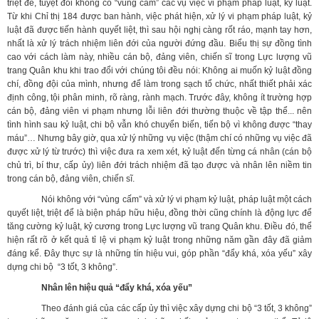
triệt để, tuyệt đối không có “vùng cấm” các vụ việc vi phạm pháp luật, kỷ luật.
Từ khi Chỉ thị 184 được ban hành, việc phát hiện, xử lý vi phạm pháp luật, kỷ
luật đã được tiến hành quyết liệt, thì sau hội nghị càng rốt ráo, mạnh tay hơn,
nhất là xử lý trách nhiệm liên đới của người đứng đầu. Biểu thị sự đồng tình
cao với cách làm này, nhiều cán bộ, đảng viên, chiến sĩ trong Lực lượng vũ
trang Quân khu khi trao đổi với chúng tôi đều nói: Không ai muốn kỷ luật đồng
chí, đồng đội của mình, nhưng để làm trong sạch tổ chức, nhất thiết phải xác
định công, tội phân minh, rõ ràng, rành mạch. Trước đây, không ít trường hợp
cán bộ, đảng viên vi phạm nhưng lỗi liên đới thường thuộc về tập thể... nên
tình hình sau kỷ luật, chi bộ vẫn khó chuyển biến, tiến bộ vì không được “thay
máu”… Nhưng bây giờ, qua xử lý những vụ việc (thậm chí có những vụ việc đã
được xử lý từ trước) thì việc đưa ra xem xét, kỷ luật đến từng cá nhân (cán bộ
chủ trì, bí thư, cấp ủy) liên đới trách nhiệm đã tạo được và nhân lên niềm tin
trong cán bộ, đảng viên, chiến sĩ.
Nói không với “vùng cấm” và xử lý vi phạm kỷ luật, pháp luật một cách
quyết liệt, triệt để là biện pháp hữu hiệu, đồng thời cũng chính là động lực để
tăng cường kỷ luật, kỷ cương trong Lực lượng vũ trang Quân khu. Điều đó, thể
hiện rất rõ ở kết quả tỉ lệ vi phạm kỷ luật trong những năm gần đây đã giảm
đáng kể. Đây thực sự là những tín hiệu vui, góp phần “đẩy khá, xóa yếu” xây
dựng chi bộ “3 tốt, 3 không”.
Nhân lên hiệu quả “đẩy khá, xóa yếu”
Theo đánh giá của các cấp ủy thì việc xây dựng chi bộ “3 tốt, 3 không”