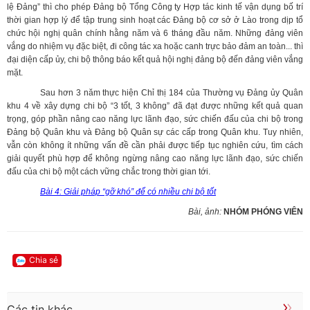
lệ Đảng” thì cho phép Đảng bộ Tổng Công ty Hợp tác kinh tế vận dụng bố trí
thời gian hợp lý để tập trung sinh hoạt các Đảng bộ cơ sở ở Lào trong dịp tổ
chức hội nghị quân chính hằng năm và 6 tháng đầu năm. Những đảng viên
vắng do nhiệm vụ đặc biệt, đi công tác xa hoặc canh trực bảo đảm an toàn... thì
đại diện cấp ủy, chi bộ thông báo kết quả hội nghị đảng bộ đến đảng viên vắng
mặt.
Sau hơn 3 năm thực hiện Chỉ thị 184 của Thường vụ Đảng ủy Quân
khu 4 về xây dựng chi bộ “3 tốt, 3 không” đã đạt được những kết quả quan
trọng, góp phần nâng cao năng lực lãnh đạo, sức chiến đấu của chi bộ trong
Đảng bộ Quân khu và Đảng bộ Quân sự các cấp trong Quân khu. Tuy nhiên,
vẫn còn không ít những vấn đề cần phải được tiếp tục nghiên cứu, tìm cách
giải quyết phù hợp để không ngừng nâng cao năng lực lãnh đạo, sức chiến
đấu của chi bộ một cách vững chắc trong thời gian tới.
Bài 4: Giải pháp “gỡ khó” để có nhiều chi bộ tốt
Bài, ảnh:
NHÓM PHÓNG VIÊN
Chia sẻ
Các tin khác