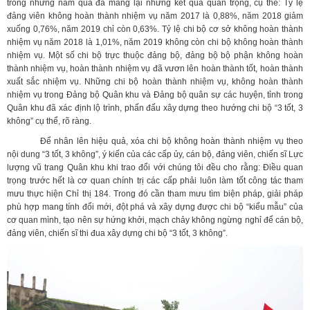
trong những năm qua đã mang lại những kết quả quan trọng, cụ thể: Tỷ lệ
đảng viên không hoàn thành nhiệm vụ năm 2017 là 0,88%, năm 2018 giảm
xuống 0,76%, năm 2019 chỉ còn 0,63%. Tỷ lệ chi bộ cơ sở không hoàn thành
nhiệm vụ năm 2018 là 1,01%, năm 2019 không còn chi bộ không hoàn thành
nhiệm vụ. Một số chi bộ trực thuộc đảng bộ, đảng bộ bộ phận không hoàn
thành nhiệm vụ, hoàn thành nhiệm vụ đã vươn lên hoàn thành tốt, hoàn thành
xuất sắc nhiệm vụ. Những chi bộ hoàn thành nhiệm vụ, không hoàn thành
nhiệm vụ trong Đảng bộ Quân khu và Đảng bộ quân sự các huyện, tỉnh trong
Quân khu đã xác định lộ trình, phấn đấu xây dựng theo hướng chi bộ “3 tốt, 3
không” cụ thể, rõ ràng.
Để nhân lên hiệu quả, xóa chi bộ không hoàn thành nhiệm vụ theo
nội dung “3 tốt, 3 không”, ý kiến của các cấp ủy, cán bộ, đảng viên, chiến sĩ Lực
lượng vũ trang Quân khu khi trao đổi với chúng tôi đều cho rằng: Điều quan
trọng trước hết là cơ quan chính trị các cấp phải luôn làm tốt công tác tham
mưu thực hiện Chỉ thị 184. Trong đó cần tham mưu tìm biện pháp, giải pháp
phù hợp mang tính đổi mới, đột phá và xây dựng được chi bộ “kiểu mẫu” của
cơ quan mình, tạo nên sự hứng khởi, mạch chảy không ngừng nghỉ để cán bộ,
đảng viên, chiến sĩ thi đua xây dựng chi bộ “3 tốt, 3 không”.