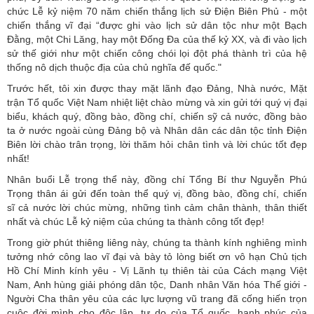
chức Lễ kỷ niệm 70 năm chiến thắng lịch sử Điện Biên Phủ - một
chiến thắng vĩ đại “được ghi vào lịch sử dân tộc như một Bạch
Đằng, một Chi Lăng, hay một Đống Đa của thế kỷ XX, và đi vào lịch
sử thế giới như một chiến công chói lọi đột phá thành trì của hệ
thống nô dịch thuộc địa của chủ nghĩa đế quốc."
Trước hết, tôi xin được thay mặt lãnh đạo Đảng, Nhà nước, Mặt
trận Tổ quốc Việt Nam nhiệt liệt chào mừng và xin gửi tới quý vị đại
biểu, khách quý, đồng bào, đồng chí, chiến sỹ cả nước, đồng bào
ta ở nước ngoài cùng Đảng bộ và Nhân dân các dân tộc tỉnh Điện
Biên lời chào trân trọng, lời thăm hỏi chân tình và lời chúc tốt đẹp
nhất!
Nhân buổi Lễ trọng thể này, đồng chí Tổng Bí thư Nguyễn Phú
Trọng thân ái gửi đến toàn thể quý vị, đồng bào, đồng chí, chiến
sĩ cả nước lời chúc mừng, những tình cảm chân thành, thân thiết
nhất và chúc Lễ kỷ niệm của chúng ta thành công tốt đẹp!
Trong giờ phút thiêng liêng này, chúng ta thành kính nghiêng mình
tưởng nhớ công lao vĩ đại và bày tỏ lòng biết ơn vô hạn Chủ tịch
Hồ Chí Minh kính yêu - Vị Lãnh tụ thiên tài của Cách mạng Việt
Nam, Anh hùng giải phóng dân tộc, Danh nhân Văn hóa Thế giới -
Người Cha thân yêu của các lực lượng vũ trang đã cống hiến trọn
cuộc đời mình cho độc lập, tự do của Tổ quốc, hạnh phúc của