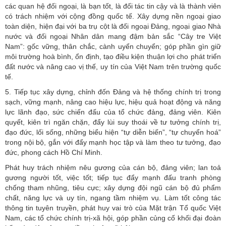
các quan hệ đối ngoại, là bạn tốt, là đối tác tin cậy và là thành viên
có trách nhiệm với cộng đồng quốc tế. Xây dựng nền ngoại giao
toàn diện, hiện đại với ba trụ cột là đối ngoại Đảng, ngoại giao Nhà
nước và đối ngoại Nhân dân mang đậm bản sắc “Cây tre Việt
Nam”: gốc vững, thân chắc, cành uyển chuyển; góp phần gìn giữ
môi trường hoà bình, ổn định, tạo điều kiện thuận lợi cho phát triển
đất nước và nâng cao vị thế, uy tín của Việt Nam trên trường quốc
tế.
5. Tiếp tục xây dựng, chỉnh đốn Đảng và hệ thống chính trị trong
sạch, vững mạnh, nâng cao hiệu lực, hiệu quả hoạt động và năng
lực lãnh đạo, sức chiến đấu của tổ chức đảng, đảng viên. Kiên
quyết, kiên trì ngăn chặn, đẩy lùi suy thoái về tư tưởng chính trị,
đạo đức, lối sống, những biểu hiện “tự diễn biến”, “tự chuyển hoá”
trong nội bộ, gắn với đẩy mạnh học tập và làm theo tư tưởng, đạo
đức, phong cách Hồ Chí Minh.
Phát huy trách nhiệm nêu gương của cán bộ, đảng viên; lan toả
gương người tốt, việc tốt; tiếp tục đẩy mạnh đấu tranh phòng
chống tham nhũng, tiêu cực; xây dựng đội ngũ cán bộ đủ phẩm
chất, năng lực và uy tín, ngang tầm nhiệm vụ. Làm tốt công tác
thông tin tuyên truyền, phát huy vai trò của Mặt trận Tổ quốc Việt
Nam, các tổ chức chính trị-xã hội, góp phần củng cố khối đại đoàn