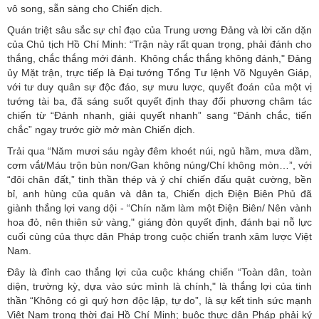
vô song, sẵn sàng cho Chiến dịch.
Quán triệt sâu sắc sự chỉ đạo của Trung ương Đảng và lời căn dặn
của Chủ tịch Hồ Chí Minh: “Trận này rất quan trọng, phải đánh cho
thắng, chắc thắng mới đánh. Không chắc thắng không đánh," Đảng
ủy Mặt trận, trực tiếp là Đại tướng Tổng Tư lệnh Võ Nguyên Giáp,
với tư duy quân sự độc đáo, sự mưu lược, quyết đoán của một vị
tướng tài ba, đã sáng suốt quyết định thay đổi phương châm tác
chiến từ “Đánh nhanh, giải quyết nhanh” sang “Đánh chắc, tiến
chắc” ngay trước giờ mở màn Chiến dịch.
Trải qua “Năm mươi sáu ngày đêm khoét núi, ngủ hầm, mưa dầm,
cơm vắt/Máu trộn bùn non/Gan không núng/Chí không mòn…”, với
“đôi chân đất,” tinh thần thép và ý chí chiến đấu quật cường, bền
bỉ, anh hùng của quân và dân ta, Chiến dịch Điện Biên Phủ đã
giành thắng lợi vang dội - “Chín năm làm một Điện Biên/ Nên vành
hoa đỏ, nên thiên sử vàng," giáng đòn quyết định, đánh bại nỗ lực
cuối cùng của thực dân Pháp trong cuộc chiến tranh xâm lược Việt
Nam.
Đây là đỉnh cao thắng lợi của cuộc kháng chiến “Toàn dân, toàn
diện, trường kỳ, dựa vào sức mình là chính," là thắng lợi của tinh
thần “Không có gì quý hơn độc lập, tự do”, là sự kết tinh sức mạnh
Việt Nam trong thời đại Hồ Chí Minh; buộc thực dân Pháp phải ký