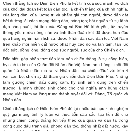
Chiến thắng lịch sử Điện Biên Phủ là kết tinh của sức mạnh vô địch
của khối đại đoàn kết toàn dân tộc, là chiến thắng của chính nghĩa,
của lòng dân, của lương tri và phẩm giá con người, được dẫn dắt
bởi đường lối cách mạng đúng đắn, sáng tạo; bắt nguồn từ sự lãnh
đạo sáng suốt, tài tình của Đảng và Bác Hồ kính yêu, từ truyền
thống yêu nước nồng nàn và tinh thần đoàn kết đã được hun đúc
qua hàng nghìn năm lịch sử, được Nhân dân các dân tộc Việt Nam
trên khắp mọi miền đất nước phát huy cao độ và tận tâm, tận lực
dốc sức, đồng lòng, đóng góp sức người, sức của cho Chiến dịch.
Đặc biệt, góp phần trực tiếp làm nên chiến thắng là sự cống hiến,
hy sinh to lớn của Quân đội Nhân dân Việt Nam anh hùng - một đội
quân “từ Nhân dân mà ra, vì Nhân dân mà chiến đấu” với trên 4
vạn cán bộ, chiến sỹ đã tham gia chiến dịch Điện Biên Phủ. Những
tấm gương chiến đấu dũng cảm, hy sinh anh dũng trên chiến
trường là minh chứng sinh động cho chủ nghĩa anh hùng cách
mạng Việt Nam và lòng trung thành tuyệt đối với Đảng, Tổ quốc và
Nhân dân.
Chiến thắng lịch sử Điện Biên Phủ để lại nhiều bài học kinh nghiệm
quý giá mang tính lý luận và thực tiễn sâu sắc, tạo tiền đề cho
những chiến công, thắng lợi tiếp theo của quân và dân ta trong
công cuộc đấu tranh giải phóng dân tộc, thống nhất đất nước, xây