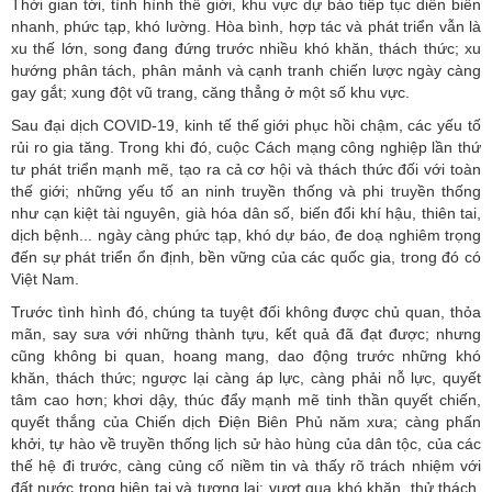
Thời gian tới, tình hình thế giới, khu vực dự báo tiếp tục diễn biến
nhanh, phức tạp, khó lường. Hòa bình, hợp tác và phát triển vẫn là
xu thế lớn, song đang đứng trước nhiều khó khăn, thách thức; xu
hướng phân tách, phân mảnh và cạnh tranh chiến lược ngày càng
gay gắt; xung đột vũ trang, căng thẳng ở một số khu vực.
Sau đại dịch COVID-19, kinh tế thế giới phục hồi chậm, các yếu tố
rủi ro gia tăng. Trong khi đó, cuộc Cách mạng công nghiệp lần thứ
tư phát triển mạnh mẽ, tạo ra cả cơ hội và thách thức đối với toàn
thế giới; những yếu tố an ninh truyền thống và phi truyền thống
như cạn kiệt tài nguyên, già hóa dân số, biến đổi khí hậu, thiên tai,
dịch bệnh... ngày càng phức tạp, khó dự báo, đe doạ nghiêm trọng
đến sự phát triển ổn định, bền vững của các quốc gia, trong đó có
Việt Nam.
Trước tình hình đó, chúng ta tuyệt đối không được chủ quan, thỏa
mãn, say sưa với những thành tựu, kết quả đã đạt được; nhưng
cũng không bi quan, hoang mang, dao động trước những khó
khăn, thách thức; ngược lại càng áp lực, càng phải nỗ lực, quyết
tâm cao hơn; khơi dậy, thúc đẩy mạnh mẽ tinh thần quyết chiến,
quyết thắng của Chiến dịch Điện Biên Phủ năm xưa; càng phấn
khởi, tự hào về truyền thống lịch sử hào hùng của dân tộc, của các
thế hệ đi trước, càng củng cố niềm tin và thấy rõ trách nhiệm với
đất nước trong hiện tại và tương lai; vượt qua khó khăn, thử thách,