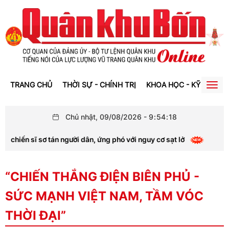
TRANG CHỦ
THỜI SỰ - CHÍNH TRỊ
KHOA HỌC - KỸ THUẬT
Togg
navig
Chủ nhật, 09/08/2026
-
9
:
54
:
19
 sơ tán người dân, ứng phó với nguy cơ sạt lở
Nghệ An:
“CHIẾN THẮNG ĐIỆN BIÊN PHỦ -
SỨC MẠNH VIỆT NAM, TẦM VÓC
THỜI ĐẠI”