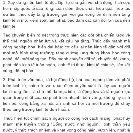
1. Xây dựng nền kinh tế độc lập, tự chủ gắn với chủ động, tích cực
hội nhập quốc tế sâu rộng, toàn diện, thực chất, hiệu quả. Tiếp tục
ưu tiên thúc đẩy tăng trưởng gắn với giữ vững ổn định nền tảng
kinh tế vĩ mô, kiểm soát lạm phát, bảo đảm các cân đối lớn của nền
kinh tế.
Tạo chuyển biến rõ nét trong thực hiện các đột phá chiến lược về
thể chế, nguồn nhân lực và kết cấu hạ tầng. Thúc đẩy mạnh mẽ
công nghiệp hóa, hiện đại hóa; cơ cấu lại nền kinh tế gắn với đổi
mới mô hình tăng trưởng; tăng cường ứng dụng khoa học công
nghệ, đổi mới sáng tạo. Đẩy mạnh chuyển đổi số, chuyển đổi xanh,
phát triển kinh tế tuần hoàn, kinh tế tri thức, kinh tế chia sẻ, liên kết
vùng, đô thị hóa...
2. Phát triển văn hóa, xã hội đồng bộ, hài hòa, ngang tầm với phát
triển kinh tế, chính trị với quan điểm xuyên suốt là: lấy con người
làm trung tâm, là chủ thể, là mục tiêu, là động lực và là nguồn lực
quan trọng nhất của sự phát triển nhanh, bền vững; không hy sinh
tiến bộ, công bằng xã hội, an sinh xã hội và môi trường để chạy
theo tăng trưởng kinh tế đơn thuần.
Thực hiện tốt chính sách người có công với cách mạng; phát huy
mạnh mẽ truyền thống “Uống nước nhớ nguồn," tinh thần yêu
nước, ý thức trách nhiệm và khát vọng cống hiến, vươn lên, nhất là