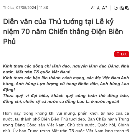
+
A
-
A
|
Thứ ba, 07/05/2024
|
11:40
A
Diễn văn của Thủ tướng tại Lễ kỷ
niệm 70 năm Chiến thắng Điện Biên
Phủ
Lưu
Kính thưa các đồng chí lãnh đạo, nguyên lãnh đạo Đảng, Nhà
nước, Mặt trận Tổ quốc Việt Nam!
Kính thưa các bậc lão thành cách mạng, các Mẹ Việt Nam Anh
hùng, Anh hùng Lực lượng vũ trang Nhân dân, Anh hùng Lao
động!
Thưa quý vị đại biểu, khách quý cùng toàn thể đồng bào,
đồng chí, chiến sỹ cả nước và đồng bào ta ở nước ngoài!
Hôm nay, trong không khí vui mừng, phấn khởi, tự hào của cả
nước, tại thành phố Điện Biên Phủ tươi đẹp, Ban Chấp hành Trung
ương Đảng Cộng sản Việt Nam, Chủ tịch nước, Quốc hội, Chính
phủ, Ủy ban Trung ương Mặt trận Tổ quốc Việt Nam long trọng tổ