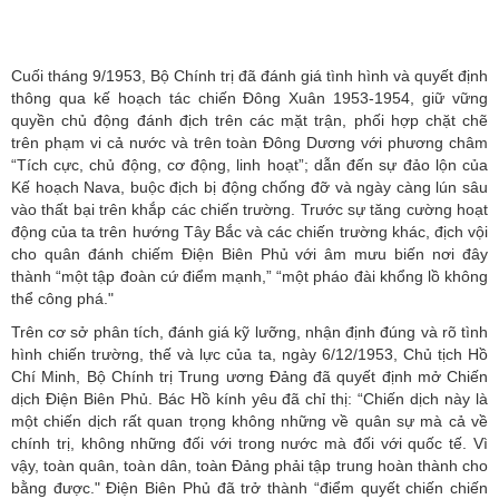
Cuối tháng 9/1953, Bộ Chính trị đã đánh giá tình hình và quyết định
thông qua kế hoạch tác chiến Đông Xuân 1953-1954, giữ vững
quyền chủ động đánh địch trên các mặt trận, phối hợp chặt chẽ
trên phạm vi cả nước và trên toàn Đông Dương với phương châm
“Tích cực, chủ động, cơ động, linh hoạt”; dẫn đến sự đảo lộn của
Kế hoạch Nava, buộc địch bị động chống đỡ và ngày càng lún sâu
vào thất bại trên khắp các chiến trường. Trước sự tăng cường hoạt
động của ta trên hướng Tây Bắc và các chiến trường khác, địch vội
cho quân đánh chiếm Điện Biên Phủ với âm mưu biến nơi đây
thành “một tập đoàn cứ điểm mạnh,” “một pháo đài khổng lồ không
thể công phá."
Trên cơ sở phân tích, đánh giá kỹ lưỡng, nhận định đúng và rõ tình
hình chiến trường, thế và lực của ta, ngày 6/12/1953, Chủ tịch Hồ
Chí Minh, Bộ Chính trị Trung ương Đảng đã quyết định mở Chiến
dịch Điện Biên Phủ. Bác Hồ kính yêu đã chỉ thị: “Chiến dịch này là
một chiến dịch rất quan trọng không những về quân sự mà cả về
chính trị, không những đối với trong nước mà đối với quốc tế. Vì
vậy, toàn quân, toàn dân, toàn Đảng phải tập trung hoàn thành cho
bằng được." Điện Biên Phủ đã trở thành “điểm quyết chiến chiến