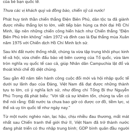
của bè bạn quốc tế.
Thưa các vị khách quý và đồng bào, chiến sỹ cả nước!
Phát huy tinh thần chiến thắng Điện Biên Phủ, dân tộc ta đã giành
được nhiều thắng lợi to lớn, viết tiếp bản hùng ca thời đại Hồ Chí
Minh, lập nên những chiến công hiển hách như Chiến thắng “Điện
Biên Phủ trên không” năm 1972 và đỉnh cao là Đại thắng mùa Xuân
năm 1975 với Chiến dịch Hồ Chí Minh lịch sử.
Sau khi đất nước thống nhất, chúng ta vừa tập trung khôi phục kinh
tế-xã hội, vừa chiến đấu bảo vệ biên cương của Tổ quốc, vừa làm
tròn nghĩa vụ quốc tế cao cả, giúp Nhân dân Campuchia lật đổ và
thoát khỏi chế độ diệt chủng.
Sau gần 40 năm tiến hành công cuộc đổi mới và hội nhập quốc tế
dưới sự lãnh đạo của Đảng, Việt Nam đã đạt được những thành
tựu to lớn, có ý nghĩa lịch sử, như đồng chí Tổng Bí thư Nguyễn
Phú Trọng đã phát biểu: “Với tất cả sự khiêm tốn, chúng ta vẫn có
thể nói rằng: Đất nước ta chưa bao giờ có được cơ đồ, tiềm lực, vị
thế và uy tín quốc tế như ngày nay."
Từ một nước nghèo nàn, lạc hậu, chịu nhiều đau thương, mất mát
nhất sau Chiến tranh thế giới thứ II, Việt Nam đã trở thành nước
đang phát triển có thu nhập trung bình; GDP bình quân đầu người