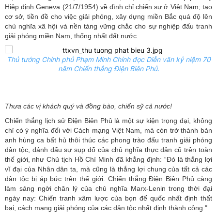
Hiệp định Geneva (21/7/1954) về đình chỉ chiến sự ở Việt Nam; tạo
cơ sở, tiền đề cho việc giải phóng, xây dựng miền Bắc quá độ lên
chủ nghĩa xã hội và nền tảng vững chắc cho sự nghiệp đấu tranh
giải phóng miền Nam, thống nhất đất nước.
Thủ tướng Chính phủ Phạm Minh Chính đọc Diễn văn kỷ niệm 70
năm Chiến thắng Điện Biên Phủ.
Thưa các vị khách quý và đồng bào, chiến sỹ cả nước!
Chiến thắng lịch sử Điện Biên Phủ là một sự kiện trọng đại, không
chỉ có ý nghĩa đối với Cách mạng Việt Nam, mà còn trở thành bản
anh hùng ca bất hủ thôi thúc các phong trào đấu tranh giải phóng
dân tộc, đánh dấu sự sụp đổ của chủ nghĩa thực dân cũ trên toàn
thế giới, như Chủ tịch Hồ Chí Minh đã khẳng định: “Đó là thắng lợi
vĩ đại của Nhân dân ta, mà cũng là thắng lợi chung của tất cả các
dân tộc bị áp bức trên thế giới. Chiến thắng Điện Biên Phủ càng
làm sáng ngời chân lý của chủ nghĩa Marx-Lenin trong thời đại
ngày nay: Chiến tranh xâm lược của bọn đế quốc nhất định thất
bại, cách mạng giải phóng của các dân tộc nhất định thành công."