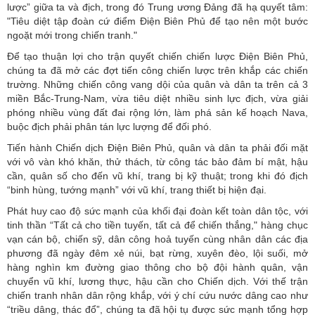
lược” giữa ta và địch, trong đó Trung ương Đảng đã hạ quyết tâm:
"Tiêu diệt tập đoàn cứ điểm Điện Biên Phủ để tạo nên một bước
ngoặt mới trong chiến tranh."
Để tạo thuận lợi cho trận quyết chiến chiến lược Điện Biên Phủ,
chúng ta đã mở các đợt tiến công chiến lược trên khắp các chiến
trường. Những chiến công vang dội của quân và dân ta trên cả 3
miền Bắc-Trung-Nam, vừa tiêu diệt nhiều sinh lực địch, vừa giải
phóng nhiều vùng đất đai rộng lớn, làm phá sản kế hoạch Nava,
buộc địch phải phân tán lực lượng để đối phó.
Tiến hành Chiến dịch Điện Biên Phủ, quân và dân ta phải đối mặt
với vô vàn khó khăn, thử thách, từ công tác bảo đảm bí mật, hậu
cần, quân số cho đến vũ khí, trang bị kỹ thuật; trong khi đó địch
“binh hùng, tướng mạnh” với vũ khí, trang thiết bị hiện đại.
Phát huy cao độ sức mạnh của khối đại đoàn kết toàn dân tộc, với
tinh thần “Tất cả cho tiền tuyến, tất cả để chiến thắng," hàng chục
vạn cán bộ, chiến sỹ, dân công hoả tuyến cùng nhân dân các địa
phương đã ngày đêm xẻ núi, bạt rừng, xuyên đèo, lội suối, mở
hàng nghìn km đường giao thông cho bộ đội hành quân, vận
chuyển vũ khí, lương thực, hậu cần cho Chiến dịch. Với thế trận
chiến tranh nhân dân rộng khắp, với ý chí cứu nước dâng cao như
“triều dâng, thác đổ”, chúng ta đã hội tụ được sức mạnh tổng hợp