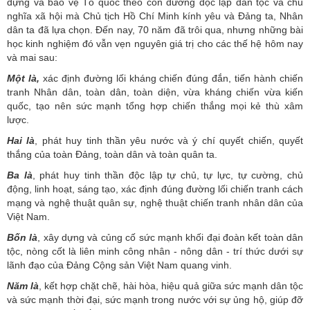
dựng và bảo vệ Tổ quốc theo con đường độc lập dân tộc và chủ
nghĩa xã hội mà Chủ tịch Hồ Chí Minh kính yêu và Đảng ta, Nhân
dân ta đã lựa chọn. Đến nay, 70 năm đã trôi qua, nhưng những bài
học kinh nghiệm đó vẫn vẹn nguyên giá trị cho các thế hệ hôm nay
và mai sau:
Một là,
xác định đường lối kháng chiến đúng đắn, tiến hành chiến
tranh Nhân dân, toàn dân, toàn diện, vừa kháng chiến vừa kiến
quốc, tạo nên sức mạnh tổng hợp chiến thắng mọi kẻ thù xâm
lược.
Hai là
, phát huy tinh thần yêu nước và ý chí quyết chiến, quyết
thắng của toàn Đảng, toàn dân và toàn quân ta.
Ba là
, phát huy tinh thần độc lập tự chủ, tự lực, tự cường, chủ
động, linh hoạt, sáng tạo, xác định đúng đường lối chiến tranh cách
mạng và nghệ thuật quân sự, nghệ thuật chiến tranh nhân dân của
Việt Nam.
Bốn là
, xây dựng và củng cố sức mạnh khối đại đoàn kết toàn dân
tộc, nòng cốt là liên minh công nhân - nông dân - trí thức dưới sự
lãnh đạo của Đảng Cộng sản Việt Nam quang vinh.
Năm là
, kết hợp chặt chẽ, hài hòa, hiệu quả giữa sức mạnh dân tộc
và sức mạnh thời đại, sức mạnh trong nước với sự ủng hộ, giúp đỡ