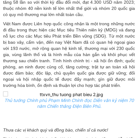
tăng 58 lần so với thời kỳ đầu đổi mới, đạt 4.300 USD năm 2023;
thuộc nhóm 40 nền kinh tế lớn nhất thế giới và nhóm 20 quốc gia
có quy mô thương mại lớn nhất toàn cầu.
Việt Nam được Liên hợp quốc công nhận là một trong những nước
đi đầu trong thực hiện các Mục tiêu Thiên niên kỷ (MDG) và đang
nỗ lực cho các Mục tiêu Phát triển Bền vững (SDG). Từ một nước
bị bao vây, cấm vận, đến nay Việt Nam đã có quan hệ ngoại giao
với 193 nước, mở rộng quan hệ kinh tế, thương mại với 230 quốc
gia, vùng lãnh thổ và là hình mẫu của hàn gắn và khôi phục vết
thương sau chiến tranh. Tình hình chính trị - xã hội ổn định; quốc
phòng, an ninh được củng cố, tăng cường; trật tự an toàn xã hội
được đảm bảo; độc lập, chủ quyền quốc gia được giữ vững; đối
ngoại và hội nhập quốc tế được đẩy mạnh; gìn giữ được môi
trường hòa bình, ổn định và thuận lợi cho hợp tác phát triển.
Thủ tướng Chính phủ Phạm Minh Chính đọc Diễn văn kỷ niệm 70
năm Chiến thắng Điện Biên Phủ.
Thưa các vị khách quý và đồng bào, chiến sĩ cả nước!