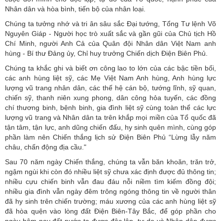
Nhân dân và hòa bình, tiến bộ của nhân loại.
Chúng ta tưởng nhớ và tri ân sâu sắc Đại tướng, Tổng Tư lệnh Võ
Nguyên Giáp - Người học trò xuất sắc và gần gũi của Chủ tịch Hồ
Chí Minh, người Anh Cả của Quân đội Nhân dân Việt Nam anh
hùng - Bí thư Đảng ủy, Chỉ huy trưởng Chiến dịch Điện Biên Phủ.
Chúng ta khắc ghi và biết ơn công lao to lớn của các bậc tiền bối,
các anh hùng liệt sỹ, các Mẹ Việt Nam Anh hùng, Anh hùng lực
lượng vũ trang nhân dân, các thế hệ cán bộ, tướng lĩnh, sỹ quan,
chiến sỹ, thanh niên xung phong, dân công hỏa tuyến, các đồng
chí thương binh, bệnh binh, gia đình liệt sỹ cùng toàn thể các lực
lượng vũ trang và Nhân dân ta trên khắp mọi miền của Tổ quốc đã
tận tâm, tận lực, anh dũng chiến đấu, hy sinh quên mình, cùng góp
phần làm nên Chiến thắng lịch sử Điện Biên Phủ “Lừng lẫy năm
châu, chấn động địa cầu."
Sau 70 năm ngày Chiến thắng, chúng ta vẫn băn khoăn, trăn trở,
ngậm ngùi khi còn đó nhiều liệt sỹ chưa xác định được đủ thông tin;
nhiều cựu chiến binh vẫn đau đáu nỗi niềm tìm kiếm đồng đội;
nhiều gia đình vẫn ngày đêm trông ngóng thông tin về người thân
đã hy sinh trên chiến trường; máu xương của các anh hùng liệt sỹ
đã hòa quện vào lòng đất Điện Biên-Tây Bắc, để góp phần cho