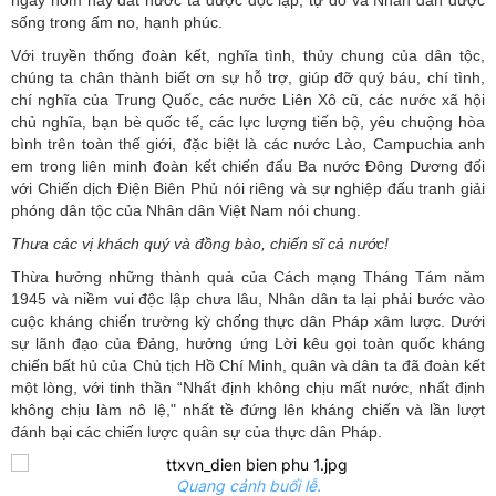
ngày hôm nay đất nước ta được độc lập, tự do và Nhân dân được
sống trong ấm no, hạnh phúc.
Với truyền thống đoàn kết, nghĩa tình, thủy chung của dân tộc,
chúng ta chân thành biết ơn sự hỗ trợ, giúp đỡ quý báu, chí tình,
chí nghĩa của Trung Quốc, các nước Liên Xô cũ, các nước xã hội
chủ nghĩa, bạn bè quốc tế, các lực lượng tiến bộ, yêu chuộng hòa
bình trên toàn thế giới, đặc biệt là các nước Lào, Campuchia anh
em trong liên minh đoàn kết chiến đấu Ba nước Đông Dương đối
với Chiến dịch Điện Biên Phủ nói riêng và sự nghiệp đấu tranh giải
phóng dân tộc của Nhân dân Việt Nam nói chung.
Thưa các vị khách quý và đồng bào, chiến sĩ cả nước!
Thừa hưởng những thành quả của Cách mạng Tháng Tám năm
1945 và niềm vui độc lập chưa lâu, Nhân dân ta lại phải bước vào
cuộc kháng chiến trường kỳ chống thực dân Pháp xâm lược. Dưới
sự lãnh đạo của Đảng, hưởng ứng Lời kêu gọi toàn quốc kháng
chiến bất hủ của Chủ tịch Hồ Chí Minh, quân và dân ta đã đoàn kết
một lòng, với tinh thần “Nhất định không chịu mất nước, nhất định
không chịu làm nô lệ," nhất tề đứng lên kháng chiến và lần lượt
đánh bại các chiến lược quân sự của thực dân Pháp.
Quang cảnh buổi lễ.