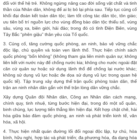
đối với thế hệ trẻ. Không ngừng nâng cao đời sống vật chất và tinh
thần của Nhân dân, không để ai bị bỏ lại phía sau. Tiếp tục củng cố
khối đại đoàn kết toàn dân tộc; làm tốt công tác dân tộc, tôn giáo;
ưu tiên bố trí nguồn lực cho vùng đồng bào dân tộc thiểu số, vùng
sâu, vùng xa, biên giới, hải đảo; trong đó có tỉnh Điện Biên, vùng
Tây Bắc “phên giậu” thân yêu của Tổ quốc.
3. Củng cố, tăng cường quốc phòng, an ninh, bảo vệ vững chắc
độc lập, chủ quyền và toàn vẹn lãnh thổ. Thực hiện chính sách
quốc phòng “bốn không” (không tham gia liên minh quân sự; không
liên kết với nước này để chống nước kia; không cho nước ngoài đặt
căn cứ quân sự hoặc sử dụng lãnh thổ để chống lại nước khác;
không sử dụng vũ lực hoặc đe dọa sử dụng vũ lực trong quan hệ
quốc tế). Tập trung xây dựng thế trận quốc phòng toàn dân, thế
trận an ninh nhân dân gắn với thế trận lòng dân vững chắc.
Xây dựng Quân đội Nhân dân, Công an Nhân dân cách mạng,
chính quy, tinh nhuệ, từng bước hiện đại, trong đó một số quân,
binh chủng, lực lượng tiến thẳng lên hiện đại. Kết hợp chặt chẽ, hài
hòa giữa bảo đảm quốc phòng, an ninh và phát triển kinh tế, văn
hóa, xã hội.
4. Thực hiện nhất quán đường lối đối ngoại độc lập, tự chủ, hòa
bình, hữu nghị, hợp tác và phát triển; đa phương hóa, đa dạng hóa