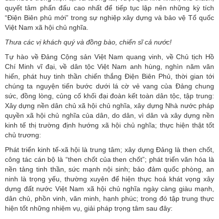
quyết tâm phấn đấu cao nhất để tiếp tục lập nên những kỳ tích
“Điện Biên phủ mới” trong sự nghiệp xây dựng và bảo vệ Tổ quốc
Việt Nam xã hội chủ nghĩa.
Thưa các vị khách quý và đồng bào, chiến sĩ cả nước!
Tự hào về Đảng Cộng sản Việt Nam quang vinh, về Chủ tịch Hồ
Chí Minh vĩ đại, về dân tộc Việt Nam anh hùng, nghìn năm văn
hiến, phát huy tinh thần chiến thắng Điện Biên Phủ, thời gian tới
chúng ta nguyện tiến bước dưới lá cờ vẻ vang của Đảng chung
sức, đồng lòng, củng cố khối đại đoàn kết toàn dân tộc, tập trung:
Xây dựng nền dân chủ xã hội chủ nghĩa, xây dựng Nhà nước pháp
quyền xã hội chủ nghĩa của dân, do dân, vì dân và xây dựng nền
kinh tế thị trường định hướng xã hội chủ nghĩa; thực hiện thật tốt
chủ trương:
Phát triển kinh tế-xã hội là trung tâm; xây dựng Đảng là then chốt,
công tác cán bộ là “then chốt của then chốt”; phát triển văn hóa là
nền tảng tinh thần, sức mạnh nội sinh; bảo đảm quốc phòng, an
ninh là trọng yếu, thường xuyên để hiện thực hoá khát vọng xây
dựng đất nước Việt Nam xã hội chủ nghĩa ngày càng giàu mạnh,
dân chủ, phồn vinh, văn minh, hạnh phúc; trong đó tập trung thực
hiện tốt những nhiệm vụ, giải pháp trọng tâm sau đây: