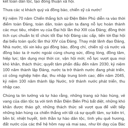
kết toàn dân tộc, tạo đồng thuận xã hội.
Thưa các vị khách quý và đồng bào, chiến sỹ cả nước!
Kỷ niệm 70 năm Chiến thắng lịch sử Điện Biên Phủ diễn ra vào thời
điểm toàn Đảng, toàn dân, toàn quân ta đang nỗ lực hoàn thành
các mục tiêu, nhiệm vụ của Đại hội lần thứ XIII của Đảng; đồng thời
tích cực chuẩn bị tổ chức tốt Đại hội Đảng các cấp, tiến tới Đại hội
đại biểu toàn quốc lần thứ XIV của Đảng. Thay mặt lãnh đạo Đảng,
Nhà nước, tôi xin kêu gọi đồng bào, đồng chí, chiến sỹ cả nước và
đồng bào ta ở nước ngoài cùng chung sức, đồng lòng, đồng tâm,
hiệp lực; tận dụng mọi thời cơ, vận hội mới; nỗ lực vượt qua mọi
khó khăn, thách thức; quyết tâm phấn đấu đến năm 2030, kỷ niệm
100 năm thành lập Đảng, nước ta trở thành nước đang phát triển,
có công nghiệp hiện đại, thu nhập trung bình cao; đến năm 2045,
kỷ niệm 100 năm thành lập Nước, trở thành nước phát triển, thu
nhập cao.
Chúng ta tin tưởng và tự hào rằng, những trang sử hào hùng, vẻ
vang của dân tộc ta với tinh thần Điện Biên Phủ bất diệt, những khó
khăn được tháo gỡ, những thách thức sẽ vượt qua để viết tiếp
những bản hùng ca chiến thắng với tất cả sự quyết tâm, sự kiên trì,
bền bỉ, nhiệt huyết, tinh thần tự hào dân tộc, tình yêu quê hương,
đất nước của các thế hệ hôm nay và mai sau, như lời dạy của Bác