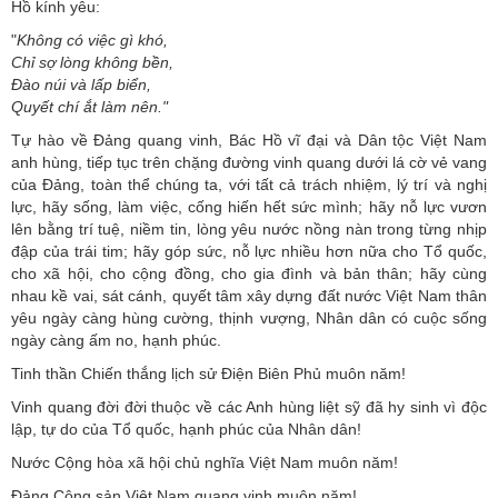
Hồ kính yêu:
"
Không có việc gì khó,
Chỉ sợ lòng không bền,
Đào núi và lấp biển,
Quyết chí ắt làm nên."
Tự hào về Đảng quang vinh, Bác Hồ vĩ đại và Dân tộc Việt Nam
anh hùng, tiếp tục trên chặng đường vinh quang dưới lá cờ vẻ vang
của Đảng, toàn thể chúng ta, với tất cả trách nhiệm, lý trí và nghị
lực, hãy sống, làm việc, cống hiến hết sức mình; hãy nỗ lực vươn
lên bằng trí tuệ, niềm tin, lòng yêu nước nồng nàn trong từng nhịp
đập của trái tim; hãy góp sức, nỗ lực nhiều hơn nữa cho Tổ quốc,
cho xã hội, cho cộng đồng, cho gia đình và bản thân; hãy cùng
nhau kề vai, sát cánh, quyết tâm xây dựng đất nước Việt Nam thân
yêu ngày càng hùng cường, thịnh vượng, Nhân dân có cuộc sống
ngày càng ấm no, hạnh phúc.
Tinh thần Chiến thắng lịch sử Điện Biên Phủ muôn năm!
Vinh quang đời đời thuộc về các Anh hùng liệt sỹ đã hy sinh vì độc
lập, tự do của Tổ quốc, hạnh phúc của Nhân dân!
Nước Cộng hòa xã hội chủ nghĩa Việt Nam muôn năm!
Đảng Cộng sản Việt Nam quang vinh muôn năm!