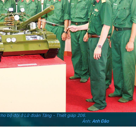
ho bộ đội ở Lữ đoàn Tăng - Thiết giáp 206.
nh:
Anh Đào
 thì việc phổ biến chương trình, kế hoạch của cấp ủy; cam kết của cá
o chương trình, kế hoạch, cam kết sát hơn, khả thi hơn, hiệu quả h