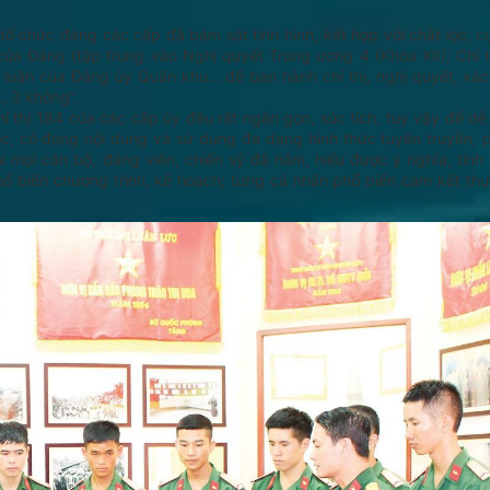
 tổ chức đảng các cấp đã bám sát tình hình, kết hợp với chắt lọc, c
 của Đảng (tập trung vào Nghị quyết Trung ương 4 (Khóa XII); Chỉ 
 luận của Đảng ủy Quân khu... để ban hành chỉ thị, nghị quyết, xác đ
, 3 không”.
Chỉ thị 184 của các cấp ủy đều rất ngắn gọn, súc tích, tuy vậy để dễ
lọc, cô đọng nội dung và sử dụng đa dạng hình thức tuyên truyền, 
 mọi cán bộ, đảng viên, chiến sỹ đã nắm, hiểu được ý nghĩa, tính c
hổ biến chương trình, kế hoạch; từng cá nhân phổ biến cam kết thực