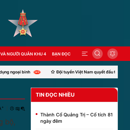
 VÀ NGƯỜI QUÂN KHU 4
BẠN ĐỌC
h
Đội tuyển Việt Nam quyết đấu trước Campuchia
SEA GAMES 31
TIN ĐỌC NHIỀU
+
A
|
Thành Cổ Quảng Trị – Cổ tích 81
g bộ,
ngày đêm