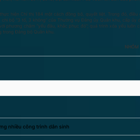
hực hiện Chỉ thị 184 một cách đồng bộ, quyết liệt. Trong đó, điều
g chi bộ “3 tố, 3 không” của Thường vụ Đảng ủy Quân khu, cấp ủy
 với phương châm “yếu đâu, khắc phục đó”; quá trình xóa yếu luôn c
g trong Đảng bộ Quân khu.
NHÓM 
ng nhiều công trình dân sinh