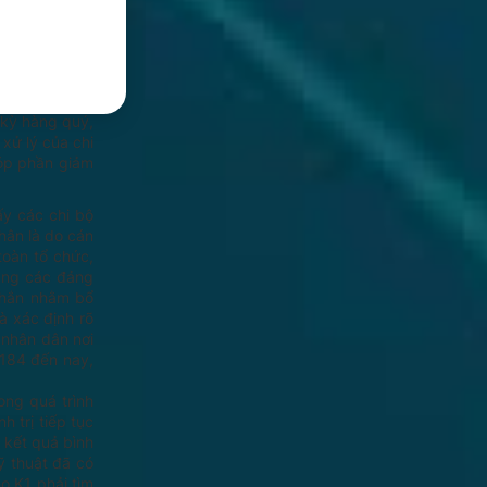
hiện cụ thể là
ng chung, dàn
âm tư, nguyện
 trung, quyết
Đảng ủy gương
 kỳ hàng quý,
xử lý của chi
góp phần giảm
ấy các chi bộ
hân là do cán
toàn tổ chức,
ằng các đảng
 thắn nhằm bổ
à xác định rõ
, nhân dân nơi
 184 đến nay,
ong quá trình
 trị tiếp tục
 kết quả bình
ỹ thuật đã có
o K1 phải tìm