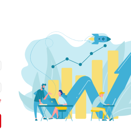
 chương trình, cam kết đều có sự bổ sung, điều chỉnh, nhất là các b
 đảng viên. Mặt khác, cách làm này, thể hiện sự tôn trọng, huy độn
quan trọng trong công tác xây dựng Đảng, vì có thêm nhiều “tai, mắt,
nh thành tích, bao che, dấu giếm khuyết điểm... sẽ không còn đất 
hiều chiến sỹ, nội dung đóng góp ý kiến, đề xuất về thực hiện Chỉ th
àng tháng. Với cách làm này, có nhiều đơn vị như Sư đoàn 324, Sư 
 quần chúng trong quá trình thực hiện Chỉ thị 184. Đại tá Phạm Văn
ọi cán bộ, đảng viên, chiến sỹ nắm chắc, hiểu sâu Chỉ thị 184, c
 nội dung phải hết sức cô đọng, định hướng phải rõ ràng, tập trung
ây dựng chi bộ, qua đó chuyển thành ý thức tự giác, tích cực phát h
Đảng ủy, Bộ Tư lệnh Quân khu, cấp ủy, chỉ huy các cấp luôn có nhiề
iệt việc thực hiện Nghị quyết 232-NQ/ĐU, ngày 27/5/2013 của Thườ
trị, củng cố xây dựng đạo đức, lối sống trong lực lượng vũ trang Q
ản lý, rèn luyện kỷ luật… Đặc biệt, trước tình hình vi phạm pháp 
u tổ chức hội nghị rút kinh nghiệm về chấp hành pháp luật, kỷ lu
yếu kém và xác định giải pháp, mục tiêu giảm dần đi đến chấm dứ
o cuộc quyết liệt, rốt ráo của cấp ủy đảng các cấp, nhận thức sâu s
?
 184 đã thực sự tạo nên phong trào thi đua xây dựng Đảng rộng khắp
viên không hoàn thành nhiệm vụ ở Sư đoàn 324 chiếm tới 1,07%. Đây 
g lực, sức chiến đấu của chi bộ. Khi Chỉ thị 184 được ban hành, Đả