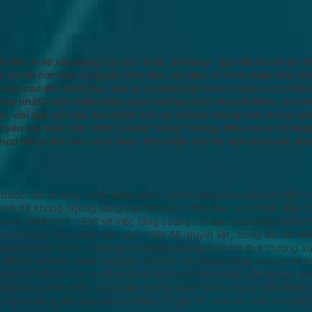
THÀNH PHỐ HUẾ
khu 4 về xây dựng Chi bộ “3 tốt, 3 không” (gọi tắt là Chỉ thị 1
ác để tìm hiểu công tác lãnh đạo, chỉ đạo, tổ chức triển khai th
úc trao đổi với bí thư, cấp ủy ở nhiều loại hình tổ chức cơ sở Đảng
ng nhất ý kiến: Việc khắc phục các hạn chế, khuyết điểm, xóa ch
o, chỉ đạo sát sao, tuy nhiên còn có những vướng mắc trong các
sát yêu cầu thực tiễn, định hướng “trúng” những điều mà cơ sở đan
 hợp để cụ thể hóa và tổ chức thực hiện Chỉ thị một cách sát, đú
trước mắt là từng bước khắc phục, hướng tới giải quyết dứt điểm 
cơ sở để không ngừng nâng cao năng lực lãnh đạo, sức chiến đấu c
 số 1949/CCT - ToC về việc tăng cường chỉ đạo thực hiện Chỉ thị 
ơ sở Đảng thực hiện một cách triệt để, quyết liệt, trong đó các Đ
g chi bộ “3 tốt, 3 không” trở thành phong trào thi đua thường xuy
 Đây là nét mới trong công tác tổ chức xây dựng Đảng và quá trình
ng chi bộ luôn có sự đồng hành tích cực, thực chất của mọi lực lượ
n sẵn sàng chiến đấu, tỷ lệ quần chúng cao), thông qua ý kiến đóng
 ngoài đảng đã giúp cấp ủy thấy rõ “gốc rễ” của hạn chế, khuyết