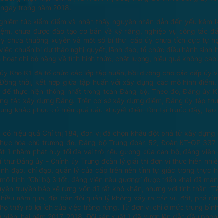
u ngay trong năm 2018.
nghiêm túc kiểm điểm và nhận thấy nguyên nhân dẫn đến yếu kém l
hiệm, chưa được đào tạo cơ bản về kỹ năng, nghiệp vụ công tác đ
y chưa thường xuyên và một số bí thư, cấp ủy chưa tích cực tự họ
việc chuẩn bị dự thảo nghị quyết, lãnh đạo, tổ chức điều hành sinh h
h hoạt chi bộ nặng về tính hình thức, chất lượng, hiệu quả không cao.
ủy Kho K1 đã tổ chức các lớp tập huấn, bồi dưỡng cho các cấp ủy 
ồng thời, kết hợp giữa tập huấn với xây dựng các mô hình điểm,
để thực hiện thống nhất trong toàn Đảng bộ. Theo đó, Đảng ủy K
ông tác xây dựng Đảng. Trên cơ sở xây dựng điểm, Đảng ủy tập tr
trung khắc phục có hiệu quả các khuyết điểm tồn tại trước đây, tạ
 có hiệu quả Chỉ thị 184, đơn vị đã chọn khâu đột phá từ xây dựng
n thực hóa chủ trương đó, Đảng bộ Trung đoàn 52, Đoàn KT-QP 337 
uất 1 nhằm phát huy tối đa vai trò nêu gương của cán bộ, đảng viên
hư Đảng ủy - Chính ủy Trung đoàn lý giải thì đơn vị thực hiện nhiệ
h đạo, chỉ đạo, quản lý của cấp trên nên tính tự giác trong thực h
mô hình “Chi bộ 3 tốt, đảng viên nêu gương” được triển khai đã mang
tuyên truyền bảo vệ rừng vốn dĩ rất khó khăn, nhưng với tinh thần “T
”, nhiều năm qua, địa bàn đội quản lý không xảy ra các vụ đốt, phá r
họ thấy rõ lợi ích của việc trồng rừng. Từ đơn vị chỉ ở mức trung bì
g viên, hai năm 2017, 2018, Đội sản xuất 1 đã vươn lên dẫn đầu phong