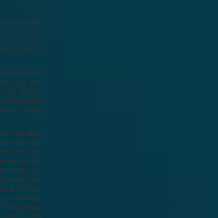
à do phần lớn
ảng, công tác
c, tự rèn. Do
oạt chi bộ và
viên nắm chắc
 tổ chức “làm
ho K1 đã xây
ung bồi dưỡng
o bước chuyển
 đội ngũ đảng
triển khai mô
 để nhân rộng
m vụ trên địa
iện nhiệm vụ,
 lại hiệu quả
ất cả vì nhiệm
ừng, mặt khác,
nh trong phong
 trào thi đua