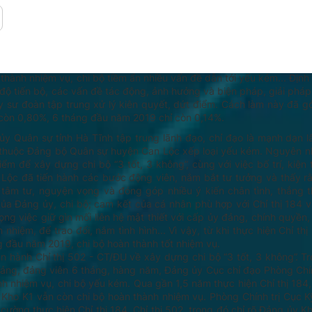
p trên còn buông lỏng, thiếu sâu sát với hoạt động của chi bộ. Biểu 
tháng nên vẫn còn hiện tượng sao chép, chủ trương, biện pháp chu
chi bộ chưa thường xuyên liên tục nên nắm không chắc, không sâu t
đó, một trong những biện pháp quan trọng mà Đảng ủy Sư đoàn tập
gương của bí thư, cấp ủy, trong đó, các đồng chí trong Thường vụ 
hành nhiệm vụ, chi bộ tiềm ẩn nhiều vấn đề dẫn tới yếu kém... Định
ộ tiến bộ, các vấn đề tác động, ảnh hưởng và biện pháp, giải pháp 
 sư đoàn tập trung xử lý kiên quyết, dứt điểm. Cách làm này đã 
còn 0,80%, 6 tháng đầu năm 2019 chỉ còn 0,14%.
y Quân sự tỉnh Hà Tĩnh tập trung lãnh đạo, chỉ đạo là mạnh dạn l
 thuộc Đảng bộ Quân sự huyện Can Lộc xếp loại yếu kém. Nguyên n
iểm để xây dựng chi bộ “3 tốt, 3 không”, cùng với việc bố trí, kiện 
Lộc đã tiến hành các bước động viên, nắm bắt tư tưởng và thấy r
tỏ tâm tư, nguyện vọng và đóng góp nhiều ý kiến chân tình, thẳng
ủa Đảng ủy, chi bộ; cam kết của cá nhân phù hợp với Chỉ thị 184 v
rọng việc giữ gìn mối liên hệ mật thiết với cấp ủy đảng, chính quyền
hiệm, để trao đổi, nắm tình hình... Vì vậy, từ khi thực hiện Chỉ thị
g đầu năm 2019, chi bộ hoàn thành tốt nhiệm vụ.
 hành Chỉ thị 502 - CT/ĐU về xây dựng chi bộ “3 tốt, 3 không”. Tr
đảng, đảng viên 6 tháng, hàng năm, Đảng ủy Cục chỉ đạo Phòng Chính
h nhiệm vụ, chi bộ yếu kém. Qua gần 1,5 năm thực hiện Chỉ thị 184,
Kho K1 vẫn còn chi bộ hoàn thành nhiệm vụ. Phòng Chính trị Cục K
ờng thực hiện Chỉ thị 184, Chỉ thị 502, trong đó chỉ rõ Đảng ủy Kh