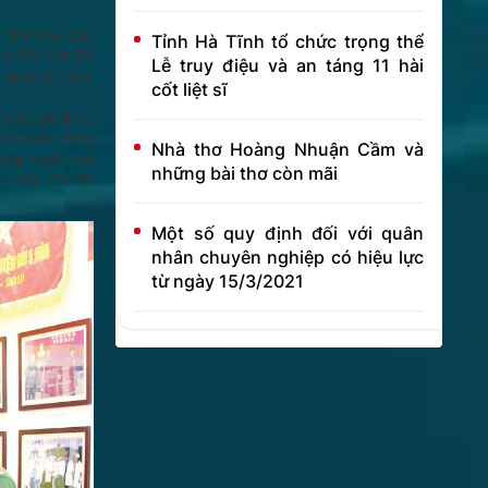
ụ thể hóa các
Tỉnh Hà Tĩnh tổ chức trọng thể
thị 05 của Bộ
Lễ truy điệu và an táng 11 hài
ịnh lộ trình,
cốt liệt sĩ
 nhớ, dễ thực
phổ biến rộng
Nhà thơ Hoàng Nhuận Cầm và
ấp thiết, nội
những bài thơ còn mãi
 hiện Chỉ thị
Một số quy định đối với quân
nhân chuyên nghiệp có hiệu lực
từ ngày 15/3/2021