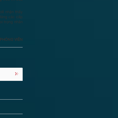
 dễ nhận thấy
 đảng các cấp
oi trọng nhân
PHÓNG VIÊN