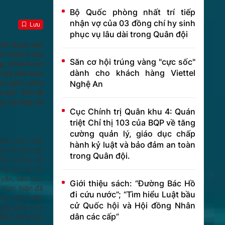
Bộ Quốc phòng nhất trí tiếp
nhận vợ của 03 đồng chí hy sinh
Lưu
phục vụ lâu dài trong Quân đội
84) được ban
ực hiện ở các
Săn cơ hội trúng vàng "cực sốc"
, nhất là nơi
dành cho khách hàng Viettel
i bộ yếu kém
h nghĩ, cánh
Nghệ An
g cần. Vấn đề
ng, hướng tới
Cục Chính trị Quân khu 4: Quán
triệt Chỉ thị 103 của BQP về tăng
cường quản lý, giáo dục chấp
khâu yếu, mặt
hành kỷ luật và bảo đảm an toàn
ủa chi bộ một
trong Quân đội.
184. Cùng với
ảng bộ cơ sở,
ên, liên tục,
Giới thiệu sách: “Đường Bác Hồ
 thực hiện đã
đi cứu nước”; “Tìm hiểu Luật bầu
ng. Biểu hiện
cử Quốc hội và Hội đồng Nhân
 góp phê bình
dân các cấp”
 điểm để khắc