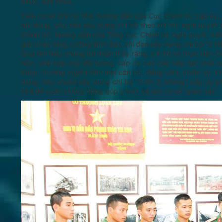
phục, sửa chữa.
Trên cơ sở Chỉ thị 184, hướng dẫn của Cục Chính trị, cấp ủy,
nội dung, yêu cầu xây dựng chi bộ theo chỉ thị, nghị quyết
Chính trị); hướng dẫn của Tổng cục Chính trị; nghị quyết, kết
giải pháp tăng cường lãnh đạo, chỉ đạo xây dựng chi bộ “3 tốt
Qua tìm hiểu chúng tôi nhận thấy rằng, chỉ thị về thực hiện 
hiện, phù hợp mọi đối tượng, cấp ủy các cấp tiếp tục chắt 
khắp, thường xuyên đến mọi cán bộ, đảng viên, chiến sỹ. Khi
dung, tiêu chuẩn xây dựng chi bộ “3 tốt 3, không”, cấp ủy p
184 để quần chúng đóng góp ý kiến và làm cơ sở “giám sát”.