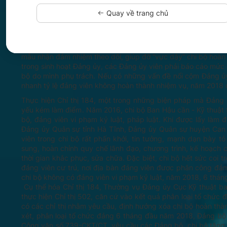
đã kiểm điểm, đối chiếu và nhận thấy, có lúc, có nơi cấp ủy cấ
Quay về trang chủ
thiếu kiểm tra, thẩm định dự thảo nghị quyết chi bộ hàng 
trải; việc dự sinh hoạt đối thoại của cấp ủy cấp trên với 
vọng của cán bộ, đảng viên... Để khắc phục các biểu hiện 
liệt thực hiện là gắn trách nhiệm và phát huy vai trò nêu 
mẫu nhận đảm nhiệm theo dõi, giúp đỡ “vực dậy” chi bộ hoàn t
trong sinh hoạt Đảng ủy, các Đảng ủy viên phải báo cáo mức đ
bộ do mình phụ trách. Nếu có những vấn đề nổi cộm Đảng ủy
nhanh tỷ lệ đảng viên không hoàn thành nhiệm vụ, năm 2018 
Thực hiện Chỉ thị 184, một trong những biện pháp mà Đảng ủ
yếu kém làm điểm. Năm 2016, chi bộ Ban Hậu cần - Kỹ thuật
bộ, đảng viên vi phạm kỷ luật, pháp luật. Khi được lấy làm đ
Đảng ủy Quân sự tỉnh Hà Tĩnh, Đảng ủy Quân sự huyện Can 
viên trong chi bộ rất phấn khởi, tin tưởng, mạnh dạn bày 
sung, hoàn chỉnh quy chế lãnh đạo, chương trình, kế hoạch c
thời gian khắc phục, sửa chữa. Đặc biệt, chi bộ hết sức coi t
đảng viên cư trú, nơi địa bàn đảng viên được phân công đảm n
chi bộ không có đảng viên vi phạm kỷ luật, năm 2018, 6 thán
Cụ thể hóa Chỉ thị 184, Thường vụ Đảng ủy Cục Kỹ thuật ban
thực hiện Chỉ thị 502, căn cứ vào kết quả phân loại tổ chức 
có các chỉ thị nhằm yêu cầu, định hướng xóa chi bộ hoàn thàn
xét, phân loại tổ chức đảng 6 tháng đầu năm 2018, Đảng bộ 
Công văn số 739-CKT/CT, yêu cầu các Đảng bộ, chi bộ tăng cư