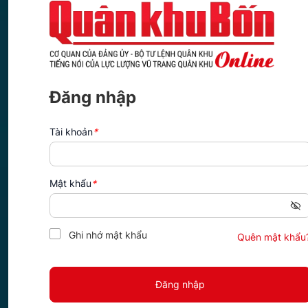
Thực tế, sau khi có ý kiến đóng góp của quần chúng, phần lớn
ẩn dẫn tới yếu kém được phát hiện, xác minh ở một số chi bộ,
với tinh thần trách nhiệm cao của quần chúng, yếu tố cực kỳ 
quần chúng thì mọi cái xấu sẽ được công khai và như vậy bệ
cơ quan, đơn vị, chúng tôi thấy trong cuốn sổ ghi chép của n
ủy, chi bộ, đảng viên được thể hiện thường xuyên, đều đặn h
lữ đoàn binh chủng... đã nhận được hàng trăm lượt ý kiến của
Đăng nhập
Đảng ủy - Chính ủy Sư đoàn 968 đúc rút kinh nghiệm: “Để m
truyền, giáo dục phải được tiến hành thường xuyên, liên tục,
xử lý cái mới nảy sinh... tác động, ảnh hưởng đến công tác x
Tài khoản
*
ý kiến với cấp ủy, chi bộ của mọi quần chúng”.
Trong quá trình triển khai thực hiện Chỉ thị 184, Thường vụ 
giải pháp lãnh đạo, chỉ đạo một cách thường xuyên, quyết l
Quân khu 4 về “Tăng cường lãnh đạo công tác tư tưởng chính 
Mật khẩu
*
nghị quyết chuyên đề của Đảng ủy Quân khu về tăng cường qu
trong LLVT Quân khu diễn biến phức tạp, Bộ Tư lệnh Quân kh
Quân đội năm 2018. Hội nghị đã chỉ rõ những khuyết điểm, 
nghiêm trọng; các vụ việc thông thường dưới 0,2 %. Với sự và
Ghi nhớ mật khẩu
Quên mật khẩu
của mọi cán bộ, đảng viên, chiến sỹ, việc thực hiện Chỉ thị
trong LLVT Quân khu.
Yếu đâu, khắc phục đó
Thực trạng trước lúc Chỉ thị 184 được ban hành, tỷ lệ đảng 
báo động, tác động, ảnh hưởng rất lớn đến việc nâng cao năn