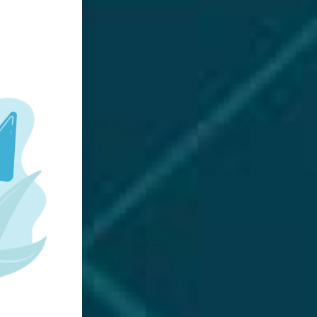
iểu hiện tiềm
g sự vào cuộc
 lời nói” của
sống. Đến các
ị 184 với cấp
đoàn 968, các
 Đông, Bí thư
ông tác tuyên
 dự báo, cách
iện, đóng góp
u chủ trương,
ng vụ Đảng ủy
uân khu”; các
luật, kỷ luật
ật và an toàn
t các vụ việc
ắc, đồng lòng
, thường trực
là tỷ lệ đáng
ng ủy Sư đoàn