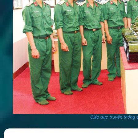
Giáo dục truyền thống c
Ả
Theo giới thiệu của các bí thư, cấp ủy mà chúng tôi tiếp xúc,
cán bộ, đảng viên, chiến sỹ đã nắm chắc nội dung, đảm bảo ch