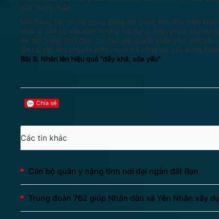
của Trung đoàn.
Mỗi Đảng bộ, chi bộ trong Đảng bộ Quân khu đều triển khai t
nhất là căn cứ vào định hướng nội dung, biện pháp xây dựn
đã tập trung lãnh đạo, chỉ đạo giải quyết khâu yếu, mặt yếu
lên cái tốt, làm chuyển biến mạnh mẽ công tác xây dựng Đản
Bài 3: Nhân lên hiệu quả “đẩy khá, xóa yếu”
Chia sẻ
Các tin khác
Cán bộ quân y nặng tình nơi đại ngàn đất Bạn
Trung đoàn 762 giúp Nhân dân xã Yên Nhân xây dự