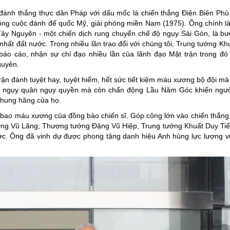
ánh thắng thực dân Pháp với dấu mốc là chiến thắng Điện Biên Phủ 
 công cuộc đánh đế quốc Mỹ, giải phóng miền Nam (1975). Ông chính
ây Nguyên - một chiến dịch rung chuyển chế độ ngụy Sài Gòn, là bư
hất đất nước. Trong nhiều lần trao đổi với chúng tôi, Trung tướng Kh
báo cáo, nhận sự chỉ đạo nhiều lần của lãnh đạo Mặt trận trong đó
guyên.
ận đánh tuyệt hay, tuyệt hiểm, hết sức tiết kiệm máu xương bộ đội mà
ế độ ngụy quân ngụy quyền mà còn chấn động Lầu Năm Góc khiến ngư
 hung hăng của họ.
biết bao máu xương của đồng bào chiến sĩ. Góp công lớn vào chiến thắng
g Vũ Lăng; Thượng tướng Đặng Vũ Hiệp, Trung tướng Khuất Duy Tiến.
ớc. Ông đã vinh dự được phong tặng danh hiệu Anh hùng lực lượng v