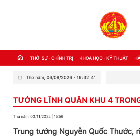
THỜI SỰ - CHÍNH TRỊ
KHOA HỌC - KỸ THUẬT
HẬ
Thứ năm, 06/08/2026
-
19
:
32
:
43
Bộ Chỉ 
THỜI SỰ TRONG NƯỚC
Đ
TƯỚNG LĨNH QUÂN KHU 4 TRON
THỜI SỰ QUỐC TẾ
NH
XÂY DỰNG ĐẢNG
CH
Thứ năm, 03/11/2022
|
15:56
LỜI BÁC HỒ DẠY NGÀY NÀY NĂM XƯA
TH
Trung tướng Nguyễn Quốc Thước, ri
KỶ NIỆM 110 NĂM NGÀY BÁC HỒ RA ĐI
TÌM ĐƯỜNG CỨU NƯỚC (05/6/1911 -