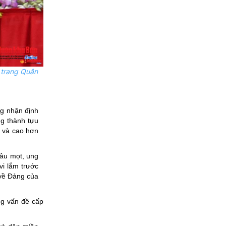
 trang Quân
ng nhận định
ng thành tựu
, và cao hơn
sâu mọt, ung
vi lắm trước
 về Đảng của
ng vấn đề cấp