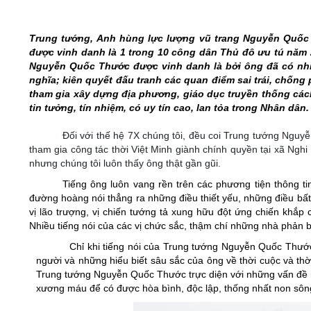
05/6/2021)
CHÀO MỪNG KỶ NIỆM 75 NĂM NGÀY
Trung tướng, Anh hùng lực lượng vũ trang Nguyễn Quốc 
TRUYỀN THỐNG LỰC LƯỢNG VŨ TRANG
được vinh danh là 1 trong 10 công dân Thủ đô ưu tú năm 
QUÂN KHU 4 (15/10/1945 - 15/10/2020)
Nguyễn Quốc Thước được vinh danh là bởi ông đã có nhi
nghĩa; kiên quyết đấu tranh các quan điểm sai trái, chống
tham gia xây dựng địa phương, giáo dục truyền thống cá
tin tưởng, tín nhiệm, có uy tín cao, lan tỏa trong Nhân dân.
Đối với thế hệ 7X chúng tôi, đều coi Trung tướng Nguy
tham gia công tác thời Việt Minh giành chính quyền tại xã Nghi
nhưng chúng tôi luôn thấy ông thật gần gũi.
Tiếng ông luôn vang rền trên các phương tiện thông ti
đường hoàng nói thẳng ra những điều thiết yếu, những điều bấ
vị lão trượng, vị chiến tướng tả xung hữu đột ứng chiến khắp
Nhiều tiếng nói của các vị chức sắc, thậm chí những nhà phản b
Chỉ khi tiếng nói của Trung tướng Nguyễn Quốc Thước c
người và những hiểu biết sâu sắc của ông về thời cuộc và thời
Trung tướng Nguyễn Quốc Thước trực diện với những vấn đề nó
xương máu để có được hòa bình, độc lập, thống nhất non sôn