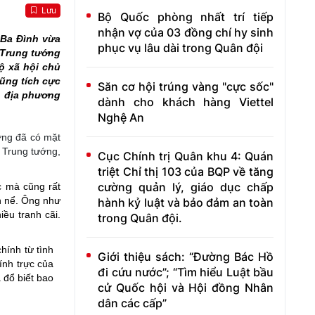
Lưu
Bộ Quốc phòng nhất trí tiếp
nhận vợ của 03 đồng chí hy sinh
 Ba Đình vừa
phục vụ lâu dài trong Quân đội
 Trung tướng
ộ xã hội chủ
cũng tích cực
Săn cơ hội trúng vàng "cực sốc"
n địa phương
dành cho khách hàng Viettel
Nghệ An
ớng đã có mặt
t Trung tướng,
Cục Chính trị Quân khu 4: Quán
triệt Chỉ thị 103 của BQP về tăng
cường quản lý, giáo dục chấp
c mà cũng rất
h nể. Ông như
hành kỷ luật và bảo đảm an toàn
ều tranh cãi.
trong Quân đội.
hính từ tình
Giới thiệu sách: “Đường Bác Hồ
ính trực của
đi cứu nước”; “Tìm hiểu Luật bầu
 đổ biết bao
cử Quốc hội và Hội đồng Nhân
dân các cấp”