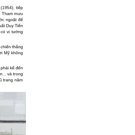
(1954); tiếp
 là Tham mưu
ớc ngoặt để
uất Duy Tiến
 có vị tướng
 chiến thắng
ời Mỹ không
 phải kể đến
.. và trong
ũ trang năm