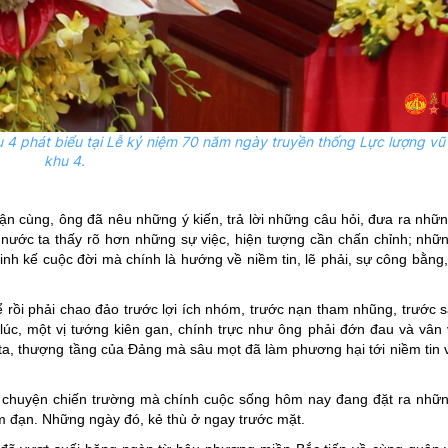
4 phát biểu tại Lễ kỷ niệm 70 năm ngày truyền thống Lực lượng vũ
khu 4.
ận cùng, ông đã nêu những ý kiến, trả lời những câu hỏi, đưa ra nhữ
à nước ta thấy rõ hơn những sự việc, hiện tượng cần chấn chỉnh; nhữ
inh kế cuộc đời mà chính là hướng về niềm tin, lẽ phải, sự công bằng
 rồi phải chao đảo trước lợi ích nhóm, trước nạn tham nhũng, trước 
c, một vị tướng kiên gan, chính trực như ông phải đớn đau và vân 
 ta, thượng tầng của Đảng mà sâu mọt đã làm phương hại tới niềm tin
chuyện chiến trường mà chính cuộc sống hôm nay đang đặt ra nhữ
m đạn. Những ngày đó, kẻ thù ở ngay trước mặt.