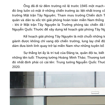
Ông đã đi từ đêm trường nô lệ trước 1945 một mạch đ
đó ông luôn có mặt ở những chiến trường ác liệt nhất trong
trưởng Mặt trận Tây Nguyên; Tham mưu trưởng Chiến dịch T
quân và dân ta xốc tới giải phóng hoàn toàn miền Nam thống n
- khi ở Mặt trận Tây Nguyên là Trưởng phòng tác chiến đã 
Nguyễn Quốc Thước để xây dựng kế hoạch giải phóng Tây N
Kế hoạch giải phóng Tây Nguyên là một chuỗi những tr
giành được không chỉ vang dội chiến trường, lung lay ch
dám đưa binh lính quay trở lại miền Nam như những tuyên bố
Sự thắng lợi ấy là trí tuệ của Đảng ta, quân đội ta, 
những tên tuổi: Thượng tướng Hoàng Minh Thảo; Thượng tướn
đó nhất định phải có cái tên: Trung tướng Nguyễn Quốc Thư
2020.