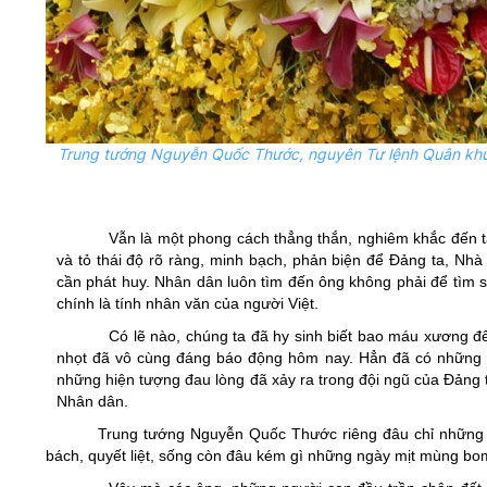
Trung tướng Nguyễn Quốc Thước, nguyên Tư lệnh Quân khu 
Vẫn là một phong cách thẳng thắn, nghiêm khắc đến t
và tỏ thái độ rõ ràng, minh bạch, phản biện để Đảng ta, Nh
cần phát huy. Nhân dân luôn tìm đến ông không phải để tìm s
chính là tính nhân văn của người Việt.
Có lẽ nào, chúng ta đã hy sinh biết bao máu xương để
nhọt đã vô cùng đáng báo động hôm nay. Hẳn đã có những lú
những hiện tượng đau lòng đã xảy ra trong đội ngũ của Đảng
Nhân dân.
Trung tướng Nguyễn Quốc Thước riêng đâu chỉ những 
bách, quyết liệt, sống còn đâu kém gì những ngày mịt mùng bo