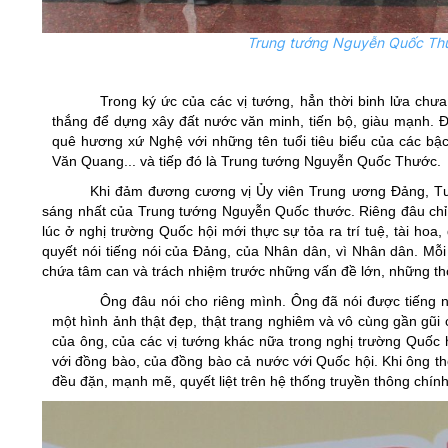
Trung tướng Nguyễn Quốc Thư
Trong ký ức của các vị tướng, hẳn thời binh lửa chư
thắng để dựng xây đất nước văn minh, tiến bộ, giàu mạnh. Đ
quê hương xứ Nghệ với những tên tuổi tiêu biểu của các bậ
Văn Quang... và tiếp đó là Trung tướng Nguyễn Quốc Thước.
Khi đảm đương cương vị Ủy viên Trung ương Đảng, Tư l
sáng nhất của Trung tướng Nguyễn Quốc thước. Riêng đâu chỉ
lúc ở nghị trường Quốc hội mới thực sự tỏa ra trí tuệ, tài h
quyết nói tiếng nói của Đảng, của Nhân dân, vì Nhân dân. Mỗi 
chứa tâm can và trách nhiệm trước những vấn đề lớn, những th
Ông đâu nói cho riêng mình. Ông đã nói được tiếng n
một hình ảnh thật đẹp, thật trang nghiêm và vô cùng gần gũ
của ông, của các vị tướng khác nữa trong nghị trường Quốc 
với đồng bào, của đồng bào cả nước với Quốc hội. Khi ông t
đều đặn, mạnh mẽ, quyết liệt trên hệ thống truyền thông chín