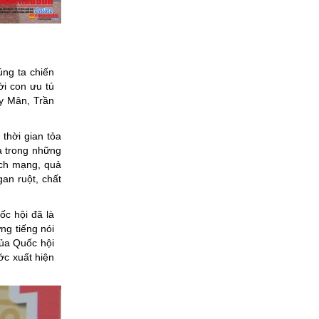
úng ta chiến
ời con ưu tú
y Mân, Trần
thời gian tỏa
à trong những
ách mạng, quả
gan ruột, chất
ốc hội đã là
ng tiếng nói
của Quốc hội
ớc xuất hiện