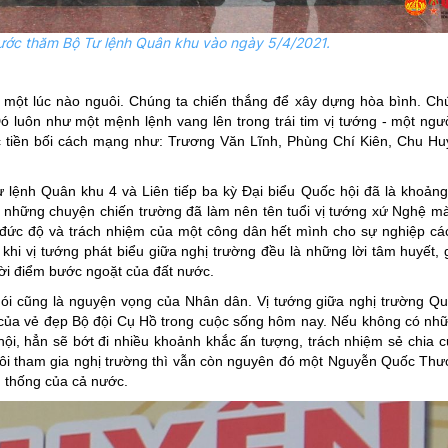
ớc thăm Bộ Tư lệnh Quân khu vào ngày 5/4/2021.
a một lúc nào nguôi. Chúng ta chiến thắng để xây dựng hòa bình. Ch
ó luôn như một mệnh lệnh vang lên trong trái tim vị tướng - một ngư
c tiền bối cách mạng như: Trương Văn Lĩnh, Phùng Chí Kiên, Chu Hu
ệnh Quân khu 4 và Liên tiếp ba kỳ Đại biểu Quốc hội đã là khoảng 
 những chuyện chiến trường đã làm nên tên tuổi vị tướng xứ Nghệ m
oa, đức độ và trách nhiệm của một công dân hết mình cho sự nghiệp c
khi vị tướng phát biểu giữa nghị trường đều là những lời tâm huyết, 
ời điểm bước ngoặt của đất nước.
ói cũng là nguyện vọng của Nhân dân. Vị tướng giữa nghị trường Qu
i của vẻ đẹp Bộ đội Cụ Hồ trong cuộc sống hôm nay. Nếu không có nhữ
hội, hẳn sẽ bớt đi nhiều khoảnh khắc ấn tượng, trách nhiệm sẻ chia 
hôi tham gia nghị trường thì vẫn còn nguyên đó một Nguyễn Quốc Thư
h thống của cả nước.