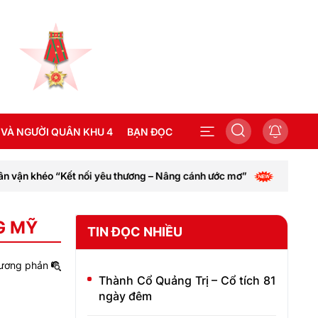
 VÀ NGƯỜI QUÂN KHU 4
BẠN ĐỌC
 yêu thương – Nâng cánh ước mơ”
Thành phố Huế kêu gọi c
SEA GAMES 31
G MỸ
TIN ĐỌC NHIỀU
Thành Cổ Quảng Trị – Cổ tích 81
ngày đêm