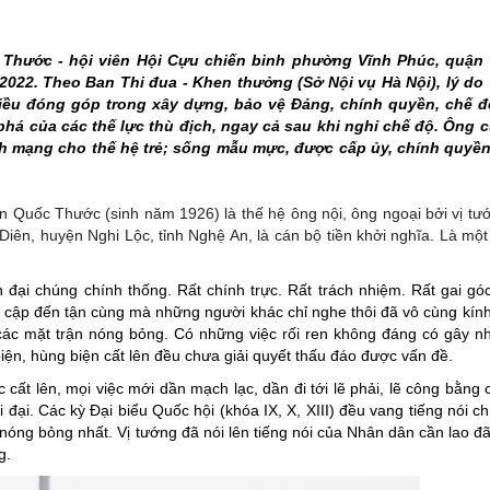
THÀNH PHỐ HUẾ
Thước - hội viên Hội Cựu chiến binh phường Vĩnh Phúc, quận
2022. Theo Ban Thi đua - Khen thưởng (Sở Nội vụ Hà Nội), lý do
ều đóng góp trong xây dựng, bảo vệ Đảng, chính quyền, chế đ
 phá của các thế lực thù địch, ngay cả sau khi nghỉ chế độ. Ông 
ch mạng cho thế hệ trẻ; sống mẫu mực, được cấp ủy, chính quyề
ễn Quốc Thước (sinh năm 1926) là thế hệ ông nội, ông ngoại bởi vị tư
 Diên, huyện Nghi Lộc, tỉnh Nghệ An, là cán bộ tiền khởi nghĩa. Là mộ
n đại chúng chính thống. Rất chính trực. Rất trách nhiệm. Rất gai gó
t cập đến tận cùng mà những người khác chỉ nghe thôi đã vô cùng kín
 các mặt trận nóng bỏng. Có những việc rối ren không đáng có gây nhi
iện, hùng biện cất lên đều chưa giải quyết thấu đáo được vấn đề.
ất lên, mọi việc mới dần mạch lạc, dần đi tới lẽ phải, lẽ công bằng c
 đại. Các kỳ Đại biểu Quốc hội (khóa IX, X, XIII) đều vang tiếng nói ch
ng bỏng nhất. Vị tướng đã nói lên tiếng nói của Nhân dân cần lao đã
g.