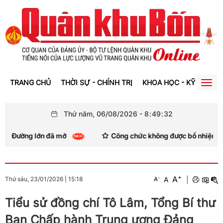
TRANG CHỦ
THỜI SỰ - CHÍNH TRỊ
KHOA HỌC - KỸ THUẬT
Togg
navig
Thứ năm, 06/08/2026
-
8
:
49
:
32
Đường lớn đã mở
Công chức không được bổ nhiệm làm lã
+
A
-
A
|
Thứ sáu, 23/01/2026
|
15:18
A
Tiểu sử đồng chí Tô Lâm, Tổng Bí thư
Ban Chấp hành Trung ương Đảng