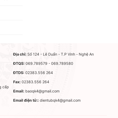
Địa chỉ:
Số 124 - Lê Duẩn - T.P Vinh - Nghệ An
ĐTQS:
069.789579 - 069.789580
ĐTDS:
02383.556 264
Fax:
02383.556 264
g cấp
Email:
baoqk4@gmail.com
Email điện tử::
dientubqk4@gmail.com