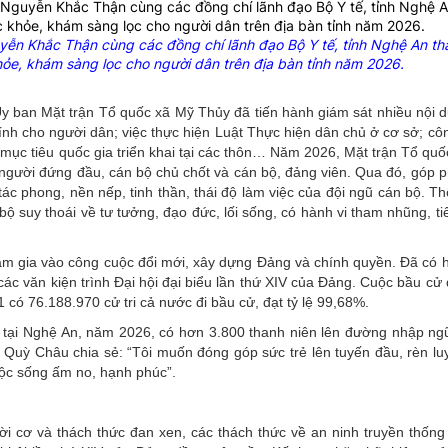
yễn Khắc Thận cùng các đồng chí lãnh đạo Bộ Y tế, tỉnh Nghệ An th
hỏe, khám sàng lọc cho người dân trên địa bàn tỉnh năm 2026.
Ủy ban Mặt trận Tổ quốc xã Mỹ Thủy đã tiến hành giám sát nhiều nội 
ính cho người dân; việc thực hiện Luật Thực hiện dân chủ ở cơ sở; côn
ục tiêu quốc gia triển khai tại các thôn… Năm 2026, Mặt trận Tổ quốc
ủa người đứng đầu, cán bộ chủ chốt và cán bộ, đảng viên. Qua đó, góp
tác phong, nền nếp, tinh thần, thái độ làm việc của đội ngũ cán bộ. 
 bộ suy thoái về tư tưởng, đạo đức, lối sống, có hành vi tham nhũng, t
am gia vào công cuộc đổi mới, xây dựng Đảng và chính quyền. Đã có h
ác văn kiện trình Đại hội đại biểu lần thứ XIV của Đảng. Cuộc bầu cử
có 76.188.970 cử tri cả nước đi bầu cử, đạt tỷ lệ 99,68%.
, tại Nghệ An, năm 2026, có hơn 3.800 thanh niên lên đường nhập ngũ
 Quỳ Châu chia sẻ: “Tôi muốn đóng góp sức trẻ lên tuyến đầu, rèn lu
ộc sống ấm no, hạnh phúc”.
ời cơ và thách thức đan xen, các thách thức về an ninh truyền thống 