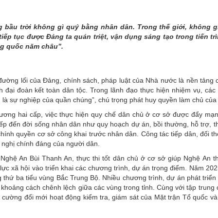
THÀNH PHỐ HUẾ
ng bầu trời không gì quý bằng nhân dân. Trong thế giới, không 
ếp tục được Đảng ta quán triệt, vận dụng sáng tạo trong tiến t
ng quốc năm châu”.
ường lối của Đảng, chính sách, pháp luật của Nhà nước là nền tảng c
h đại đoàn kết toàn dân tộc. Trong lãnh đạo thực hiện nhiệm vụ, các 
g là sự nghiệp của quần chúng”, chú trọng phát huy quyền làm chủ của
phương hai cấp, việc thực hiện quy chế dân chủ ở cơ sở được đẩy mạn
iếp đến đời sống nhân dân như quy hoạch dự án, bồi thường, hỗ trợ, th
chính quyền cơ sở công khai trước nhân dân. Công tác tiếp dân, đối t
n nghị chính đáng của người dân.
Nghệ An Bùi Thanh An, thực thi tốt dân chủ ở cơ sở giúp Nghệ An 
ực xã hội vào triển khai các chương trình, dự án trọng điểm. Năm 202
hứ ba tiểu vùng Bắc Trung Bộ. Nhiều chương trình, dự án phát triển k
p khoảng cách chênh lệch giữa các vùng trong tỉnh. Cùng với tập trung
ng cường đổi mới hoạt động kiểm tra, giám sát của Mặt trận Tổ quốc v