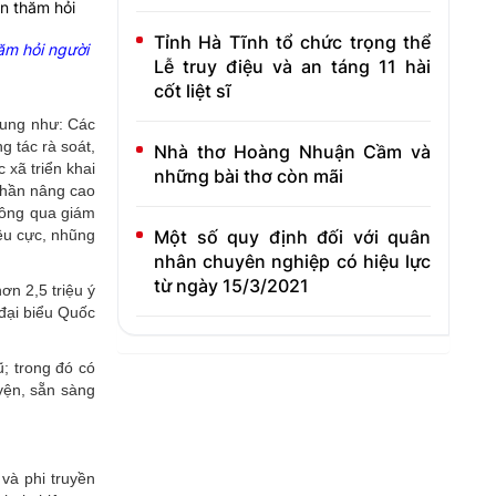
Tỉnh Hà Tĩnh tổ chức trọng thể
ăm hỏi người
Lễ truy điệu và an táng 11 hài
cốt liệt sĩ
dung như: Các
g tác rà soát,
Nhà thơ Hoàng Nhuận Cầm và
 xã triển khai
những bài thơ còn mãi
 phần nâng cao
Thông qua giám
Một số quy định đối với quân
iêu cực, nhũng
nhân chuyên nghiệp có hiệu lực
từ ngày 15/3/2021
ơn 2,5 triệu ý
 đại biểu Quốc
; trong đó có
yện, sẵn sàng
và phi truyền