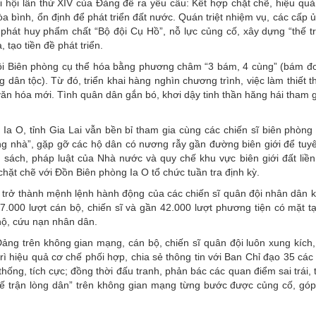
i hội lần thứ XIV của Đảng đề ra yêu cầu: Kết hợp chặt chẽ, hiệu quả
 bình, ổn định để phát triển đất nước. Quán triệt nhiệm vụ, các cấp 
 phát huy phẩm chất “Bộ đội Cụ Hồ”, nỗ lực củng cố, xây dựng “thế tr
tạo tiền đề phát triển.
 đội Biên phòng cụ thể hóa bằng phương châm “3 bám, 4 cùng” (bám đơ
 dân tộc). Từ đó, triển khai hàng nghìn chương trình, việc làm thiết 
văn hóa mới. Tình quân dân gắn bó, khơi dậy tinh thần hăng hái tham 
i Ia O, tỉnh Gia Lai vẫn bền bỉ tham gia cùng các chiến sĩ biên phòng
ng nhà”, gặp gỡ các hộ dân có nương rẫy gần đường biên giới để tuyê
sách, pháp luật của Nhà nước và quy chế khu vực biên giới đất liền.
chặt chẽ với Đồn Biên phòng Ia O tổ chức tuần tra định kỳ.
 trở thành mệnh lệnh hành động của các chiến sĩ quân đội nhân dân 
.000 lượt cán bộ, chiến sĩ và gần 42.000 lượt phương tiện có mặt t
 hộ, cứu nạn nhân dân.
ảng trên không gian mạng, cán bộ, chiến sĩ quân đội luôn xung kích,
 hiệu quả cơ chế phối hợp, chia sẻ thông tin với Ban Chỉ đạo 35 các 
thống, tích cực; đồng thời đấu tranh, phản bác các quan điểm sai trái, t
thế trận lòng dân” trên không gian mạng từng bước được củng cố, gó