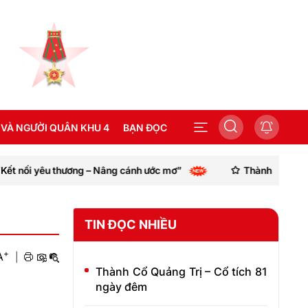
 VÀ NGƯỜI QUÂN KHU 4
BẠN ĐỌC
ối yêu thương – Nâng cánh ước mơ”
Thành phố Huế kêu gọ
SEA GAMES 31
TIN ĐỌC NHIỀU
+
A
|
Thành Cổ Quảng Trị – Cổ tích 81
ngày đêm