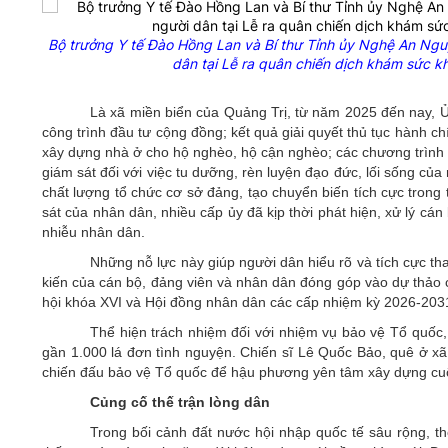
Bộ trưởng Y tế Đào Hồng Lan và Bí thư Tỉnh ủy Nghệ An Ngu
dân tại Lễ ra quân chiến dịch khám sức k
Là xã miền biển của Quảng Trị, từ năm 2025 đến nay, 
công trình đầu tư cộng đồng; kết quả giải quyết thủ tục hành ch
xây dựng nhà ở cho hộ nghèo, hộ cận nghèo; các chương trình m
giám sát đối với việc tu dưỡng, rèn luyện đạo đức, lối sống c
chất lượng tổ chức cơ sở đảng, tạo chuyển biến tích cực trong 
sát của nhân dân, nhiều cấp ủy đã kịp thời phát hiện, xử lý cán
nhiễu nhân dân.
Những nỗ lực này giúp người dân hiểu rõ và tích cực th
kiến của cán bộ, đảng viên và nhân dân đóng góp vào dự thảo c
hội khóa XVI và Hội đồng nhân dân các cấp nhiệm kỳ 2026-2031 
Thể hiện trách nhiệm đối với nhiệm vụ bảo vệ Tổ quốc
gần 1.000 lá đơn tình nguyện. Chiến sĩ Lê Quốc Bảo, quê ở xã
chiến đấu bảo vệ Tổ quốc để hậu phương yên tâm xây dựng cu
Củng cố thế trận lòng dân
Trong bối cảnh đất nước hội nhập quốc tế sâu rộng, th