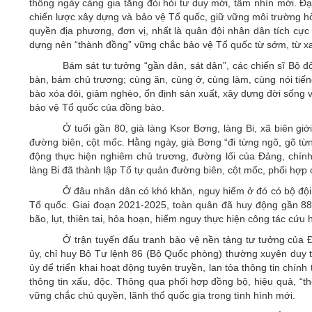
thống ngày càng gia tăng đòi hỏi tư duy mới, tầm nhìn mới. Đạ
chiến lược xây dựng và bảo vệ Tổ quốc, giữ vững môi trường hòa
quyền địa phương, đơn vị, nhất là quân đội nhân dân tích cực
dựng nên “thành đồng” vững chắc bảo vệ Tổ quốc từ sớm, từ xa, 
Bám sát tư tưởng “gần dân, sát dân”, các chiến sĩ Bộ
bàn, bám chủ trương; cùng ăn, cùng ở, cùng làm, cùng nói tiếng
bào xóa đói, giảm nghèo, ổn định sản xuất, xây dựng đời sống 
bảo vệ Tổ quốc của đồng bào.
Ở tuổi gần 80, già làng Ksor Bơng, làng Bi, xã biên giớ
đường biên, cột mốc. Hằng ngày, già Bơng “đi từng ngõ, gõ từ
động thực hiện nghiêm chủ trương, đường lối của Đảng, chính 
làng Bi đã thành lập Tổ tự quản đường biên, cột mốc, phối hợp 
Ở đâu nhân dân có khó khăn, nguy hiểm ở đó có bộ đội
Tổ quốc. Giai đoạn 2021-2025, toàn quân đã huy động gần 887
bão, lụt, thiên tai, hỏa hoạn, hiểm nguy thực hiện công tác cứu
Ở trận tuyến đấu tranh bảo vệ nền tảng tư tưởng của Đ
ủy, chỉ huy Bộ Tư lệnh 86 (Bộ Quốc phòng) thường xuyên duy trì
ủy để triển khai hoạt động tuyên truyền, lan tỏa thông tin chính 
thông tin xấu, độc. Thông qua phối hợp đồng bộ, hiệu quả, “
vững chắc chủ quyền, lãnh thổ quốc gia trong tình hình mới.