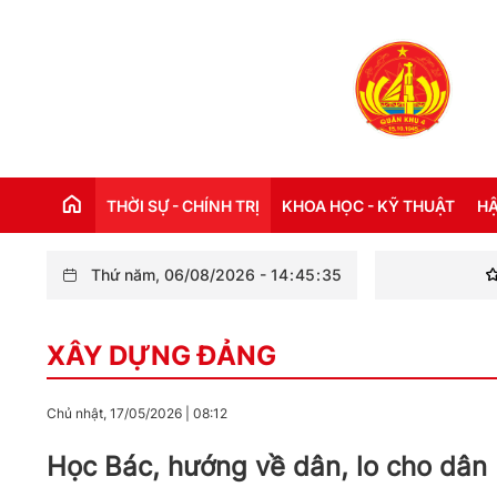
THỜI SỰ - CHÍNH TRỊ
KHOA HỌC - KỸ THUẬT
HẬ
Thứ năm, 06/08/2026
-
14
:
45
:
36
Bộ Ch
THỜI SỰ TRONG NƯỚC
Đ
XÂY DỰNG ĐẢNG
THỜI SỰ QUỐC TẾ
NH
XÂY DỰNG ĐẢNG
CH
Chủ nhật, 17/05/2026
|
08:12
LỜI BÁC HỒ DẠY NGÀY NÀY NĂM XƯA
TH
Học Bác, hướng về dân, lo cho dân
KỶ NIỆM 110 NĂM NGÀY BÁC HỒ RA ĐI
TÌM ĐƯỜNG CỨU NƯỚC (05/6/1911 -