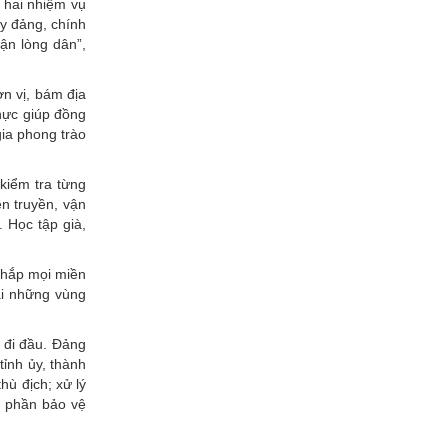
 hai nhiệm vụ
ủy đảng, chính
ận lòng dân”,
n vị, bám địa
thực giúp đồng
gia phong trào
 kiểm tra từng
n truyền, vận
 Học tập già,
khắp mọi miền
ại những vùng
 đi đầu. Đảng
tỉnh ủy, thành
hù địch; xử lý
p phần bảo vệ