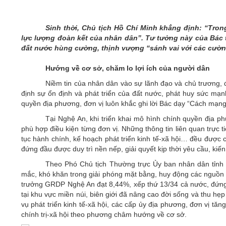
05/6/2021)
CHÀO MỪNG KỶ NIỆM 75 NĂM NGÀY
Sinh thời, Chủ tịch Hồ Chí Minh khẳng định: “Tro
TRUYỀN THỐNG LỰC LƯỢNG VŨ TRANG
lực lượng đoàn kết của nhân dân”. Tư tưởng này của Bác ti
QUÂN KHU 4 (15/10/1945 - 15/10/2020)
đất nước hùng cường, thịnh vượng “sánh vai với các cườ
Hướng về cơ sở, chăm lo lợi ích của người dân
Niềm tin của nhân dân vào sự lãnh đạo và chủ trương, đ
định sự ổn định và phát triển của đất nước, phát huy sức mạn
quyền địa phương, đơn vị luôn khắc ghi lời Bác dạy “Cách mạn
Tại Nghệ An, khi triển khai mô hình chính quyền địa 
phù hợp điều kiện từng đơn vị. Những thông tin liên quan trực t
tục hành chính, kế hoạch phát triển kinh tế-xã hội… đều được 
đứng đầu được duy trì nền nếp, giải quyết kịp thời yêu cầu, kiế
Theo Phó Chủ tịch Thường trực Ủy ban nhân dân tỉnh 
mắc, khó khăn trong giải phóng mặt bằng, huy động các nguồn l
trưởng GRDP Nghệ An đạt 8,44%, xếp thứ 13/34 cả nước, đứng t
tại khu vực miền núi, biên giới đã nâng cao đời sống và thu hẹ
vụ phát triển kinh tế-xã hội, các cấp ủy địa phương, đơn vị tă
chính trị-xã hội theo phương châm hướng về cơ sở.