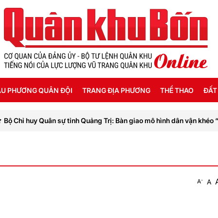
U PHƯƠNG QUÂN ĐỘI
TRANG ĐỊA PHƯƠNG
THỂ THAO
ĐẤT
ỉ huy Quân sự tỉnh Quảng Trị: Bàn giao mô hình dân vận khéo “Kết n
ỜI SỐNG HẬU PHƯƠNG
THANH HÓA
SEA GAMES 31
ẬT KÝ CHIẾN SỸ
NGHỆ AN
Ế ĐỘ - CHÍNH SÁCH - HƯỚNG NGHIỆP
HÀ TĨNH
-
A
A
ÔNG TIN LIỆT SỸ
QUẢNG BÌNH
QUẢNG TRỊ