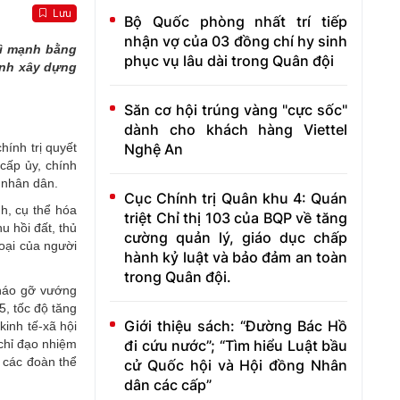
Lưu
Bộ Quốc phòng nhất trí tiếp
nhận vợ của 03 đồng chí hy sinh
gì mạnh bằng
phục vụ lâu dài trong Quân đội
rình xây dựng
Săn cơ hội trúng vàng "cực sốc"
dành cho khách hàng Viettel
Nghệ An
hính trị quyết
cấp ủy, chính
 nhân dân.
Cục Chính trị Quân khu 4: Quán
h, cụ thể hóa
triệt Chỉ thị 103 của BQP về tăng
u hồi đất, thủ
cường quản lý, giáo dục chấp
hoại của người
hành kỷ luật và bảo đảm an toàn
trong Quân đội.
tháo gỡ vướng
5, tốc độ tăng
Giới thiệu sách: “Đường Bác Hồ
inh tế-xã hội
đi cứu nước”; “Tìm hiểu Luật bầu
 chỉ đạo nhiệm
à các đoàn thể
cử Quốc hội và Hội đồng Nhân
dân các cấp”