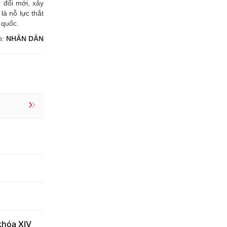
 đổi mới, xây
à nỗ lực thắt
 quốc.
n:
NHÂN DÂN
khóa XIV